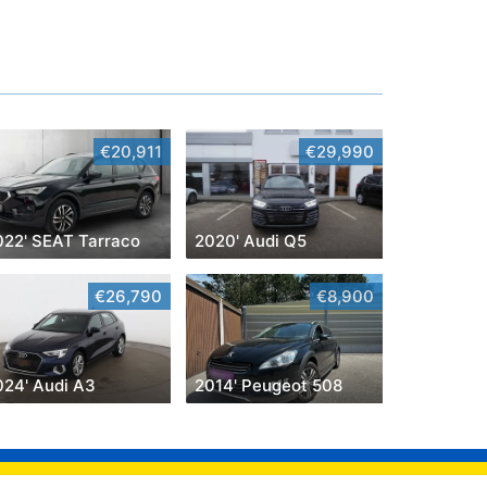
€20,911
€29,990
022' SEAT Tarraco
2020' Audi Q5
€26,790
€8,900
024' Audi A3
2014' Peugeot 508