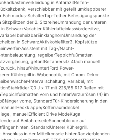
nRadkastenverkleidung in AnthrazitReifen-
ücksitzbank, verschiebbar mit geteilt umklappbarer
r Fahrmodus-SchalterTop-Tether Befestigungspunkte
 Sitzplätzen der 2. SitzreiheUmrandung der unteren
in SchwarzVariabler KühlerlufteinlassVordersitze,
d variabel beheizbarEinklanghornUmrandung der
cheiben in SchwarzAktivkohlefilter3. Kopfstütze
heinwerfer-Assistent mit Tag-/Nacht-
entenbeleuchtung, regelbarTeppichfußmatten
zverglasung, getöntBeifahrersitz 4fach manuell
r/zurück, hinauf/hinunter)Ford Power-
erer Kühlergrill in Wabenoptik, mit Chrom-Dekor-
benwischer-Intervallschaltung, variabel, mit
ionStahlräder 7,0 J x 17 mit 225/65 R17 Reifen mit
Teppichfußmatten vorn und hintenVerzurrösen (4) im
fänger vorne, StandardTür-Kindersicherung in den
, manuellHeckklappe/Kofferraumdeckel
iegel, manuellEfficient Drive ModeKuga
ende auf BeifahrerseiteSonnenblende auf
fänger hinten, StandardUnterer Kühlergrill,
t-Anschluss in der Mittelkonsole hintenRadzierblenden