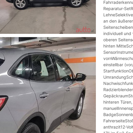
Fahrraderkennu
Reparatur-SetR
LehneSelektive
an den äußeren
Seitenscheiben 
individuell un
oberen Seitens
hinten MitteSc
SensorInstrum
vornWärmeschut
einstellbar (vo
StartfunktionOb
UmrandungSchei
Nachwischfunkt
Radzierblenden
GepäckraumStoß
hinteren Türen
manuellInnensp
BadgeSonnenbl
FahrerseiteStoß
anthrazit12-Vol