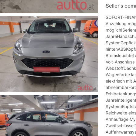
Seller's co
SOFORT-FINAN
Anzahlung mögl
möglich!Seriena
JahreHandschu
SystemGepäck
hintenABSKopfs
BremsleuchteTü
Volt-Anschlus
WebstoffDachko
Wagenfarbe lac
elektrisch mit
abnehmbarFord 
Fehlbetankung
JahreIntelligen
System)Kopfstü
Reichweite eins
Armauflage,MyK
ZweitschlüsselPo
Auffahrwarnsys