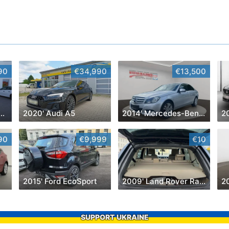
90
€34,990
€13,500
' Volkswagen Golf
2020' Audi A5
2014' Mercedes-Benz C-Klasse
2
90
€9,999
€10
2015' Ford EcoSport
2009' Land Rover Range Rover Sport
2
SUPPORT UKRAINE