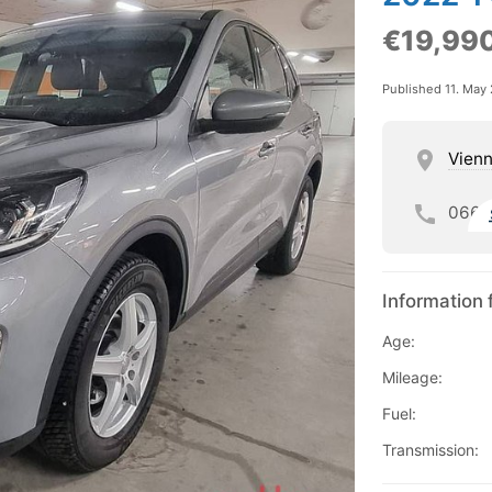
€19,99
Published 11. May
Vien
066
Information 
Age:
Mileage:
Fuel:
Transmission: