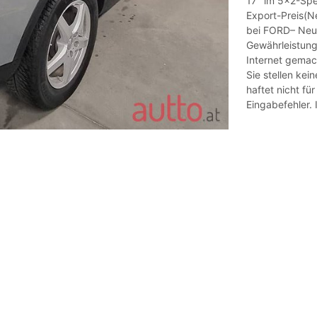
17'' im 5x2-S
Export-Preis(Ne
bei FORD– Neu
Gewährleistung
Internet gemac
Sie stellen kei
haftet nicht fü
Eingabefehler. 