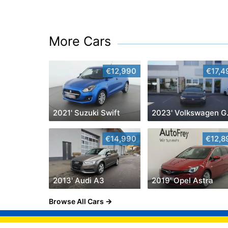
More Cars
€12,990
€17,4
2021' Suzuki Swift
2023
€14,990
€12,8
2013' Audi A3
2019' Opel Astra
Browse All Cars