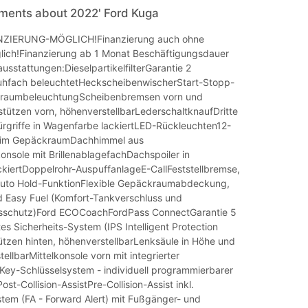
mments about 2022' Ford Kuga
ZIERUNG-MÖGLICH!Finanzierung auch ohne
ich!Finanzierung ab 1 Monat Beschäftigungsdauer
usstattungen:DieselpartikelfilterGarantie 2
hfach beleuchtetHeckscheibenwischerStart-Stopp-
raumbeleuchtungScheibenbremsen vorn und
tützen vorn, höhenverstellbarLederschaltknaufDritte
rgriffe in Wagenfarbe lackiertLED-Rückleuchten12-
s im GepäckraumDachhimmel aus
nsole mit BrillenablagefachDachspoiler in
kiertDoppelrohr-AuspuffanlageE-CallFeststellbremse,
 Auto Hold-FunktionFlexible Gepäckraumabdeckung,
Easy Fuel (Komfort-Tankverschluss und
sschutz)Ford ECOCoachFordPass ConnectGarantie 5
tes Sicherheits-System (IPS Intelligent Protection
tzen hinten, höhenverstellbarLenksäule in Höhe und
tellbarMittelkonsole vorn mit integrierter
ey-Schlüsselsystem - individuell programmierbarer
st-Collision-AssistPre-Collision-Assist inkl.
tem (FA - Forward Alert) mit Fußgänger- und