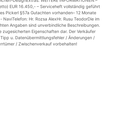
peichen-DesignExtras: WEITERE INFORMATIONEN:–
tto) EUR 16.450,- – Serviceheft vollständig geführt
es Pickerl §57a Gutachten vorhanden– 12 Monate
- NaviTelefon: Hr. Rozsa AlexHr. Rusu TeodorDie im
hten Angaben sind unverbindliche Beschreibungen.
ne zugesicherten Eigenschaften dar. Der Verkäufer
r Tipp u. Datenübermittlungsfehler / Änderungen /
Irrtümer / Zwischenverkauf vorbehalten!