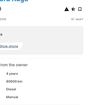
0
 2026
ID: 1acarY
na
Show phone
from the owner
4 years
80600 km
Diesel
Manual