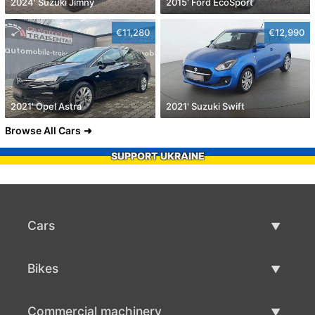
2024' Suzuki Jimny
2015' Ford EcoSport
€11,280
€12,990
2021' Opel Astra
2021' Suzuki Swift
Browse All Cars
SUPPORT UKRAINE
Cars
Used Cars
Bikes
Car Sale
Used Bikes
Commercial machinery