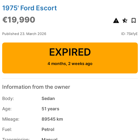
1975' Ford Escort
€19,990
Published 23. March 2026
ID: 7SkfyE
EXPIRED
4 months, 2 weeks ago
Information from the owner
Body:
Sedan
Age:
51 years
Mileage:
89545 km
Fuel:
Petrol
Transmission:
Manual