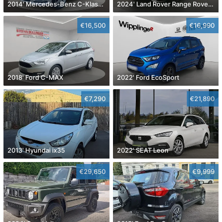
2014' Mercedes-Benz C-Klasse
2024' Land Rover Range Rover Evoque
€16,500
€16,990
2018' Ford C-MAX
2022' Ford EcoSport
€7,290
€21,890
2013' Hyundai ix35
2022' SEAT Leon
€29,650
€9,999