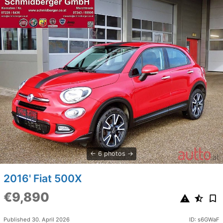
6 photos
2016' Fiat 500X
€9,890
Published 30. April 2026
ID: s6GWaF