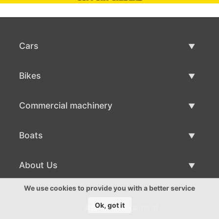
Cars
Used Cars
Bikes
Car Sale
Used Bikes
Commercial machinery
Bike Sale
Used Commercial Machinery
Boats
Commercial Machinery Sale
Used Boats
About Us
Boat Sale
About Us
We use cookies to provide you with a better service
Ok, got it
©2016-2026 - autto.at
Contacts