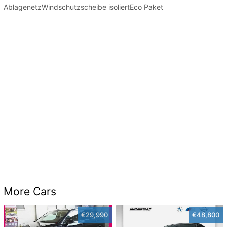
AblagenetzWindschutzscheibe isoliertEco Paket
More Cars
€29,990
€48,800