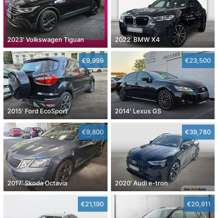
2023' Volkswagen Tiguan
2022' BMW X4
€9,999
€23,500
2015' Ford EcoSport
2014' Lexus GS
€9,800
€39,780
2017' Skoda Octavia
2020' Audi e-tron
€21,190
€20,911