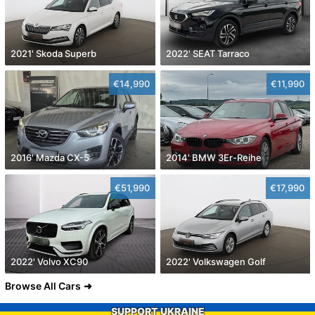
2021' Skoda Superb
2022' SEAT Tarraco
€14,990
€11,990
2016' Mazda CX-5
2014' BMW 3Er-Reihe
€51,990
€17,990
2022' Volvo XC90
2022' Volkswagen Golf
Browse All Cars
SUPPORT UKRAINE