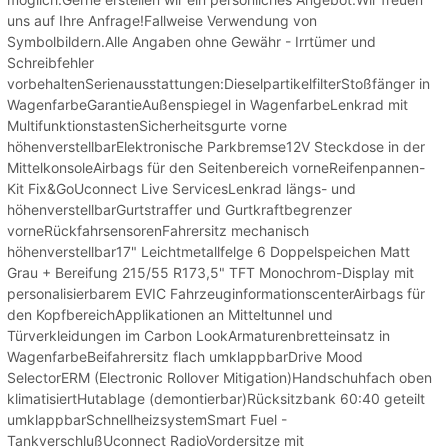
uns auf Ihre Anfrage!Fallweise Verwendung von
Symbolbildern.Alle Angaben ohne Gewähr - Irrtümer und
Schreibfehler
vorbehaltenSerienausstattungen:DieselpartikelfilterStoßfänger in
WagenfarbeGarantieAußenspiegel in WagenfarbeLenkrad mit
MultifunktionstastenSicherheitsgurte vorne
höhenverstellbarElektronische Parkbremse12V Steckdose in der
MittelkonsoleAirbags für den Seitenbereich vorneReifenpannen-
Kit Fix&GoUconnect Live ServicesLenkrad längs- und
höhenverstellbarGurtstraffer und Gurtkraftbegrenzer
vorneRückfahrsensorenFahrersitz mechanisch
höhenverstellbar17" Leichtmetallfelge 6 Doppelspeichen Matt
Grau + Bereifung 215/55 R173,5" TFT Monochrom-Display mit
personalisierbarem EVIC FahrzeuginformationscenterAirbags für
den KopfbereichApplikationen an Mitteltunnel und
Türverkleidungen im Carbon LookArmaturenbretteinsatz in
WagenfarbeBeifahrersitz flach umklappbarDrive Mood
SelectorERM (Electronic Rollover Mitigation)Handschuhfach oben
klimatisiertHutablage (demontierbar)Rücksitzbank 60:40 geteilt
umklappbarSchnellheizsystemSmart Fuel -
TankverschlußUconnect RadioVordersitze mit