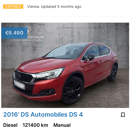
EXPIRED
Vienna.
Updated 5 months ago
€9,490
2016' DS Automobiles DS 4
Diesel
121400 km
Manual