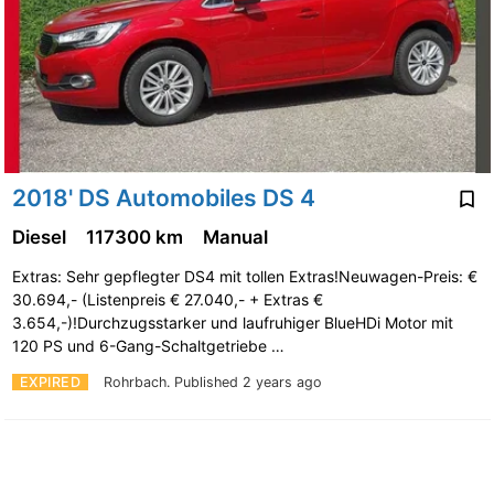
2018' DS Automobiles DS 4
Diesel
117300 km
Manual
Extras: Sehr gepflegter DS4 mit tollen Extras!Neuwagen-Preis: €
30.694,- (Listenpreis € 27.040,- + Extras €
3.654,-)!Durchzugsstarker und laufruhiger BlueHDi Motor mit
120 PS und 6-Gang-Schaltgetriebe …
EXPIRED
Rohrbach.
Published 2 years ago