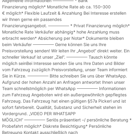
Allgemeine Informationen ————— * Bank
Finanzierung möglich* Monatliche Rate ab ca. 150–300
€ möglich* Flexible Laufzeit & Anzahlung Bei Interesse erstellen
wir Ihnen gerne ein passendes
Finanzierungsangebot. ————— * Privat Finanzierung möglich*
Monatliche Rate Verkäufer abhängig* hohe Anzahlung muss
erbracht werden* Absicherung per Notar* Dokumente bleiben
beim Verkäufer ————— Gerne können Sie uns Ihre
Preisvorstellung senden! Wir leiten Ihr „Angebot“ direkt weiter. Ein
schneller Verkauf ist unser „Ziel“. ————— Tausch könnte
möglich seinBei Interesse senden Sie uns Ihre Daten und Bilder
vom Fahrzeug zuzüglich Preisvorstellung, unser Team informiert
Sie in Kürze. ————— Bitte schreiben Sie uns über WhatsApp.
Aufgrund der hohen Anzahl an Anfragen antwortet Ihnen unser
Team schnellstmöglich per WhatsApp ————— Informationen
zum Fahrzeug Angeboten wird ein außergewöhnlich gepflegtes
Fahrzeug. Das Fahrzeug hat einen gültigen §57a Pickerl und ist
sofort fahrbereit. Qualität, Substanz und Sicherheit stehen im
Vordergrund. „VIDEO PER WHATSAPP
MÖGLICH“ ————— Seriös präsentiert –/ persönliche Beratung *
Probefahrt möglich* Diskrete Besichtigung* Persönliche
Betreuung Kontakt ausschließlich nach