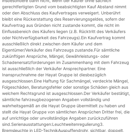
insbesondere dann nicht, wenn der Käufer ohne sachlich
gerechtfertigten Grund vom beabsichtigten Kauf Abstand nimmt
oder den Abschluss des Kaufvertrages verweigert. Unberührt
bleibt eine Rückerstattung des Reservierungsgeldes, sofern der
Kaufvertrag aus Gründen nicht zustande kommt, die nicht im
Einflussbereich des Käufers liegen (z.B. Rücktritt des Verkäufers
oder Nichtverfügbarkeit des Fahrzeugs).Ein Kaufvertrag kommt
ausschließlich direkt zwischen dem Käufer und dem
Eigentümer/Verkäufer des Fahrzeugs zustande.Für sämtliche
zukünftigen Ansprüche, Mängel, Gewährleistungs- oder
Schadenersatzforderungen im Zusammenhang mit dem Fahrzeug
ist ausschließlich der Verkäufer Ansprechpartner. Eine
Inanspruchnahme der Hayat Gruppe ist diesbezüglich
ausgeschlossen.Eine Haftung für Sachmängel, verdeckte Mängel,
Folgeschäden, Beratungsfehler oder sonstige Schäden gleich aus
welchem Rechtsgrund ist ausgeschlossen.Der Verkäufer bestätigt,
sämtliche fahrzeugbezogenen Angaben vollständig und
wahrheitsgemäß an die Hayat Gruppe übermittelt zu haben und
stellt die Hayat Gruppe von sämtlichen Ansprüchen Dritter frei, die
auf unrichtige oder unvollständige Angaben zurückzuführen
sind.Serienausstattungen:Leuchtweitenregulierung3.
Bremsleuchte in LED-TechnikAuspuffendrohr, sichtbar, doppelt,