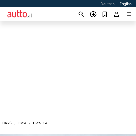
Deutsch
English
CARS
BMW
BMW Z4