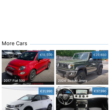
More Cars
€15,500
€29,650
2017' Fiat 500
2024' Suzuki Jimny
€31,990
€37,990