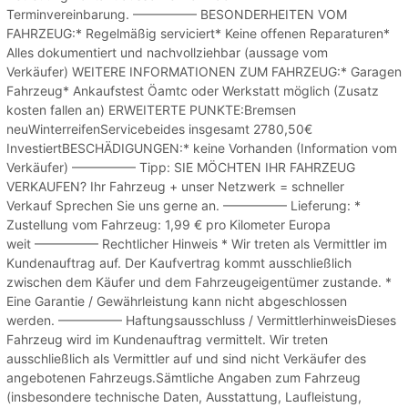
Terminvereinbarung. ————— BESONDERHEITEN VOM
FAHRZEUG:* Regelmäßig serviciert* Keine offenen Reparaturen*
Alles dokumentiert und nachvollziehbar (aussage vom
Verkäufer) WEITERE INFORMATIONEN ZUM FAHRZEUG:* Garagen
Fahrzeug* Ankaufstest Öamtc oder Werkstatt möglich (Zusatz
kosten fallen an) ERWEITERTE PUNKTE:Bremsen
neuWinterreifenServicebeides insgesamt 2780,50€
InvestiertBESCHÄDIGUNGEN:* keine Vorhanden (Information vom
Verkäufer) ————— Tipp: SIE MÖCHTEN IHR FAHRZEUG
VERKAUFEN? Ihr Fahrzeug + unser Netzwerk = schneller
Verkauf Sprechen Sie uns gerne an. ————— Lieferung: *
Zustellung vom Fahrzeug: 1,99 € pro Kilometer Europa
weit ————— Rechtlicher Hinweis * Wir treten als Vermittler im
Kundenauftrag auf. Der Kaufvertrag kommt ausschließlich
zwischen dem Käufer und dem Fahrzeugeigentümer zustande. *
Eine Garantie / Gewährleistung kann nicht abgeschlossen
werden. ————— Haftungsausschluss / VermittlerhinweisDieses
Fahrzeug wird im Kundenauftrag vermittelt. Wir treten
ausschließlich als Vermittler auf und sind nicht Verkäufer des
angebotenen Fahrzeugs.Sämtliche Angaben zum Fahrzeug
(insbesondere technische Daten, Ausstattung, Laufleistung,