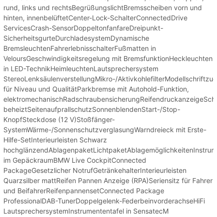
rund, links und rechtsBegrüßungslichtBremsscheiben vorn und
hinten, innenbelüftetCenter-Lock-SchalterConnectedDrive
ServicesCrash-SensorDoppeltonfanfareDreipunkt-
SicherheitsgurteDurchladesystemDynamische
BremsleuchtenFahrerlebnisschalterFußmatten in
VeloursGeschwindigkeitsregelung mit BremsfunktionHeckleuchten
in LED-TechnikHeimleuchtenLautsprechersystem
StereoLenksäulenverstellungMikro-/AktivkohlefilterModellschriftz
für Niveau und QualitätParkbremse mit Autohold-Funktion,
elektromechanischRadschraubensicherungReifendruckanzeigeSc
beheiztSeitenaufprallschutzSonnenblendenStart-/Stop-
KnopfSteckdose (12 V)Stoßfänger-
SystemWärme-/SonnenschutzverglasungWarndreieck mit Erste-
Hilfe-SetInterieurleisten Schwarz
hochglänzendAblagenpaketLichtpaketAblagemöglichkeitenInstrum
im GepäckraumBMW Live CockpitConnected
PackageGesetzlicher NotrufGetränkehalterInterieurleisten
Quarzsilber mattReifen Pannen Anzeige (RPA)Seriensitz für Fahrer
und BeifahrerReifenpannensetConnected Package
ProfessionalDAB-TunerDoppelgelenk-FederbeinvorderachseHiFi
LautsprechersystemInstrumententafel in SensatecM