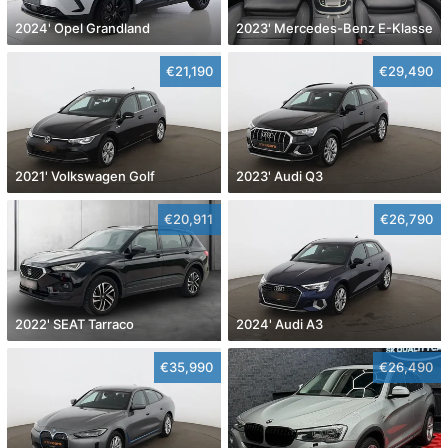
2024' Opel Grandland
2023' Mercedes-Benz E-Klasse
€21,190
€29,490
2021' Volkswagen Golf
2023' Audi Q3
€20,911
€26,790
2022' SEAT Tarraco
2024' Audi A3
€35,990
€26,490