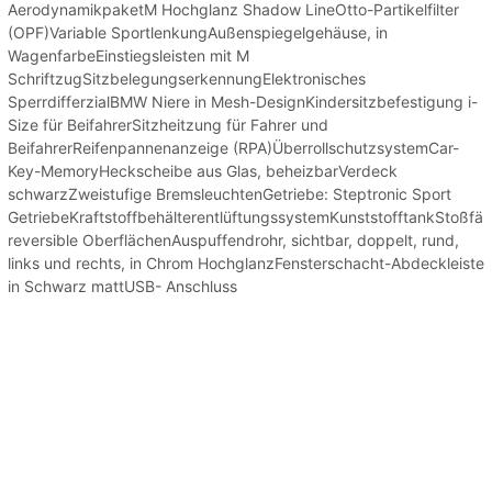
AerodynamikpaketM Hochglanz Shadow LineOtto-Partikelfilter
(OPF)Variable SportlenkungAußenspiegelgehäuse, in
WagenfarbeEinstiegsleisten mit M
SchriftzugSitzbelegungserkennungElektronisches
SperrdifferzialBMW Niere in Mesh-DesignKindersitzbefestigung i-
Size für BeifahrerSitzheitzung für Fahrer und
BeifahrerReifenpannenanzeige (RPA)ÜberrollschutzsystemCar-
Key-MemoryHeckscheibe aus Glas, beheizbarVerdeck
schwarzZweistufige BremsleuchtenGetriebe: Steptronic Sport
GetriebeKraftstoffbehälterentlüftungssystemKunststofftankStoßfä
reversible OberflächenAuspuffendrohr, sichtbar, doppelt, rund,
links und rechts, in Chrom HochglanzFensterschacht-Abdeckleiste
in Schwarz mattUSB- Anschluss