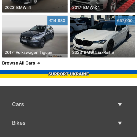
2023' BMW i4
2017' BMW X4
€14,980
€57,000
2017' Volkswagen Tiguan
2023' BMW 5Er-Reihe
Browse All Cars
SUPPORT UKRAINE
Cars
Used Cars
Bikes
Car Sale
Used Bikes