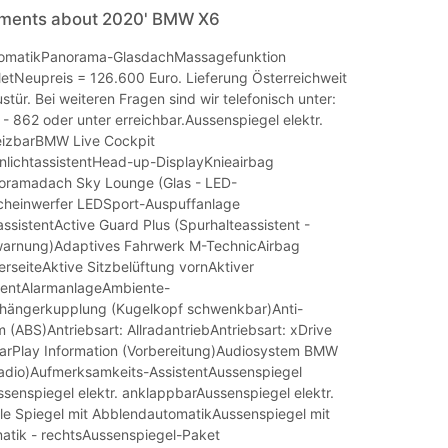
mments about 2020' BMW X6
tomatikPanorama-GlasdachMassagefunktion
letNeupreis = 126.600 Euro. Lieferung Österreichweit
ustür. Bei weiteren Fragen sind wir telefonisch unter:
- 862 oder unter erreichbar.Aussenspiegel elektr.
heizbarBMW Live Cockpit
rnlichtassistentHead-up-DisplayKnieairbag
oramadach Sky Lounge (Glas - LED-
cheinwerfer LEDSport-Auspuffanlage
sistentActive Guard Plus (Spurhalteassistent -
swarnung)Adaptives Fahrwerk M-TechnicAirbag
erseiteAktive Sitzbelüftung vornAktiver
tentAlarmanlageAmbiente-
hängerkupplung (Kugelkopf schwenkbar)Anti-
 (ABS)Antriebsart: AllradantriebAntriebsart: xDrive
CarPlay Information (Vorbereitung)Audiosystem BMW
Radio)Aufmerksamkeits-AssistentAussenspiegel
enspiegel elektr. anklappbarAussenspiegel elektr.
lle Spiegel mit AbblendautomatikAussenspiegel mit
atik - rechtsAussenspiegel-Paket