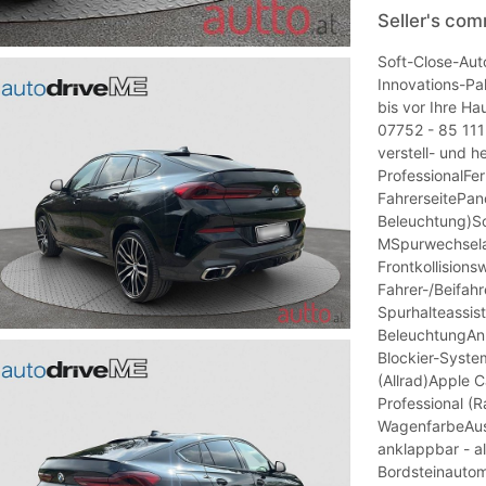
Seller's co
Soft-Close-Au
Innovations-Pa
bis vor Ihre Ha
07752 - 85 111 
verstell- und 
ProfessionalFe
FahrerseitePan
Beleuchtung)S
MSpurwechselas
Frontkollision
Fahrer-/Beifahr
Spurhalteassis
BeleuchtungAn
Blockier-System
(Allrad)Apple 
Professional (
WagenfarbeAuss
anklappbar - a
Bordsteinautom