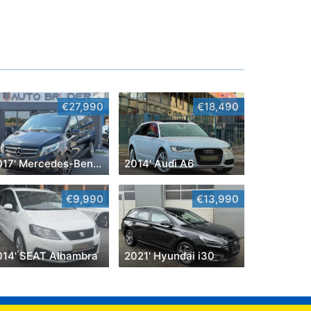
€27,990
€18,490
2017' Mercedes-Benz Vito
2014' Audi A6
€9,990
€13,990
014' SEAT Alhambra
2021' Hyundai i30