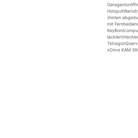
Garagentoröff
HotspotWarndr
(hinten abgedu
mit Fernbedie
KeyBordcomput
lackiert)Heckle
TetragonQuerve
xDrive KAM 36