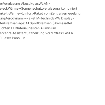
nerVerglasung AkustikglasWLAN-
eieckWärme-/Sonnenschutzverglasung kombiniert
nkelt)Wärme-Komfort-Paket vornZentralverriegelung
nungAerodynamik-Paket M-TechnicBMW Display-
erBremsanlage: M Sportbremsen (Bremssättel
uchten LEDInterieurleisten Aluminium
rkehrs-AssistentSitzheizung vornExtras:LASER
0 Laser Pano LM