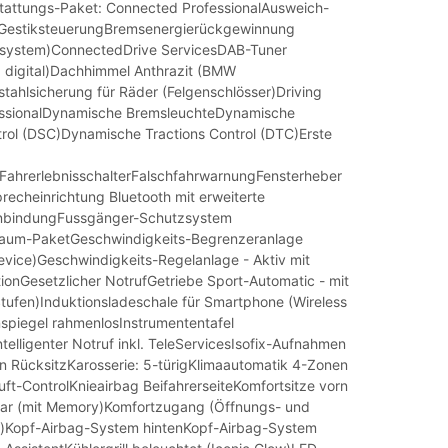
stattungs-Paket: Connected ProfessionalAusweich-
GestiksteuerungBremsenergierückgewinnung
ssystem)ConnectedDrive ServicesDAB-Tuner
digital)Dachhimmel Anthrazit (BMW
stahlsicherung für Räder (Felgenschlösser)Driving
fessionalDynamische BremsleuchteDynamische
ntrol (DSC)Dynamische Tractions Control (DTC)Erste
ahrerlebnisschalterFalschfahrwarnungFensterheber
precheinrichtung Bluetooth mit erweiterte
bindungFussgänger-Schutzsystem
aum-PaketGeschwindigkeits-Begrenzeranlage
evice)Geschwindigkeits-Regelanlage - Aktiv mit
onGesetzlicher NotrufGetriebe Sport-Automatic - mit
Stufen)Induktionsladeschale für Smartphone (Wireless
spiegel rahmenlosInstrumententafel
elligenter Notruf inkl. TeleServicesIsofix-Aufnahmen
an RücksitzKarosserie: 5-türigKlimaautomatik 4-Zonen
ft-ControlKnieairbag BeifahrerseiteKomfortsitze vorn
llbar (mit Memory)Komfortzugang (Öffnungs- und
m)Kopf-Airbag-System hintenKopf-Airbag-System