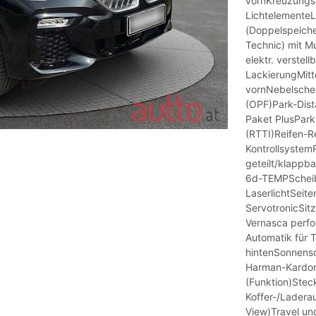
vornKreuzungs-
LichtelementeL
(Doppelspeiche
Technic) mit M
elektr. verstel
LackierungMitt
vornNebelschei
(OPF)Park-Dist
Paket PlusPark
(RTTI)Reifen-R
Kontrollsystem
geteilt/klappb
6d-TEMPScheib
LaserlichtSeit
ServotronicSitz
Vernasca perfo
Automatik für 
hintenSonnens
Harman-Kardon
(Funktion)Stec
Koffer-/Lader
View)Travel un