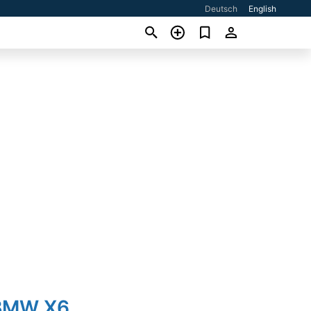
Deutsch
English
BMW X6