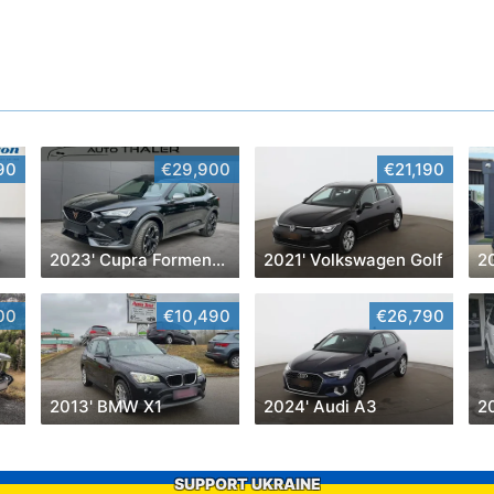
90
€29,900
€21,190
2023' Cupra Formentor
2021' Volkswagen Golf
00
€10,490
€26,790
2013' BMW X1
2024' Audi A3
2
SUPPORT UKRAINE