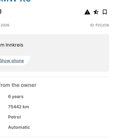
0
y 2026
ID: P2CzOb
im Innkreis
Show phone
from the owner
6 years
75442 km
Petrol
Automatic