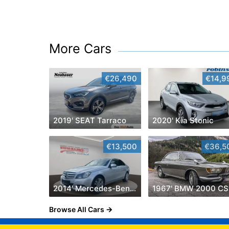
More Cars
€26,490
€14,9
2019' SEAT Tarraco
2020' Kia Stonic
€13,500
€36,5
2014' Mercedes-Benz C-Klasse
1967' BMW 2000 CS
Browse All Cars