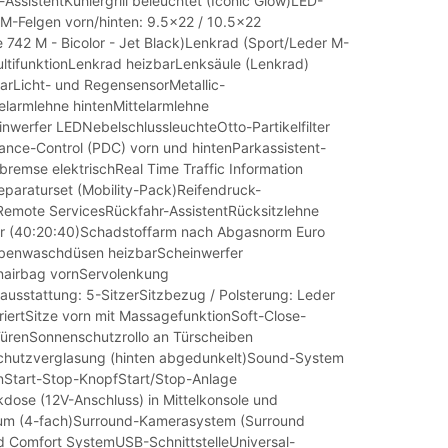
AssistentKühlergrill beleuchtet (Iconic Glow)LED-
M-Felgen vorn/hinten: 9.5x22 / 10.5x22
 742 M - Bicolor - Jet Black)Lenkrad (Sport/Leder M-
ultifunktionLenkrad heizbarLenksäule (Lenkrad)
lbarLicht- und RegensensorMetallic-
elarmlehne hintenMittelarmlehne
nwerfer LEDNebelschlussleuchteOtto-Partikelfilter
ance-Control (PDC) vorn und hintenParkassistent-
bremse elektrischReal Time Traffic Information
eparaturset (Mobility-Pack)Reifendruck-
Remote ServicesRückfahr-AssistentRücksitzlehne
ar (40:20:40)Schadstoffarm nach Abgasnorm Euro
enwaschdüsen heizbarScheinwerfer
enairbag vornServolenkung
ausstattung: 5-SitzerSitzbezug / Polsterung: Leder
riertSitze vorn mit MassagefunktionSoft-Close-
TürenSonnenschutzrollo an Türscheiben
chutzverglasung (hinten abgedunkelt)Sound-System
Start-Stop-KnopfStart/Stop-Anlage
kdose (12V-Anschluss) in Mittelkonsole und
aum (4-fach)Surround-Kamerasystem (Surround
d Comfort SystemUSB-SchnittstelleUniversal-