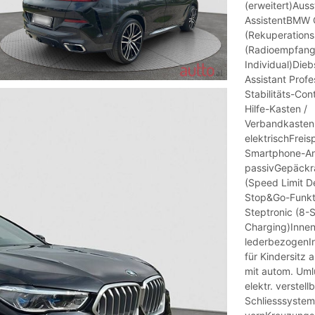
(erweitert)Aus
AssistentBMW 
(Rekuperation
(Radioempfang 
Individual)Dieb
Assistant Pro
Stabilitäts-Co
Hilfe-Kasten /
VerbandkastenF
elektrischFreis
Smartphone-An
passivGepäckr
(Speed Limit D
Stop&Go-Funkti
Steptronic (8-
Charging)Innen
lederbezogenInt
für Kindersitz 
mit autom. Umlu
elektr. verste
Schliesssyste