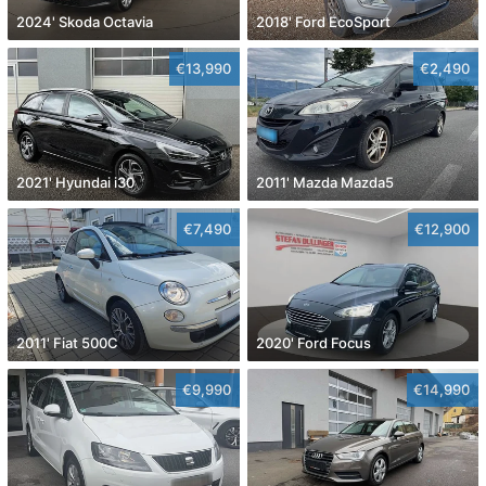
2024' Skoda Octavia
2018' Ford EcoSport
€13,990
€2,490
2021' Hyundai i30
2011' Mazda Mazda5
€7,490
€12,900
2011' Fiat 500C
2020' Ford Focus
€9,990
€14,990