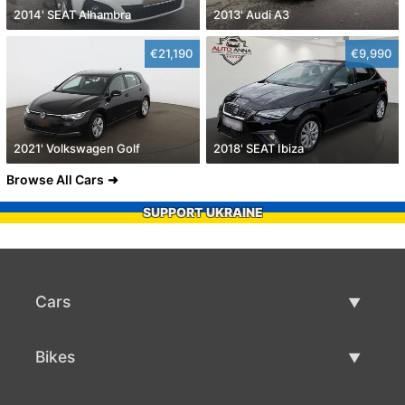
2014' SEAT Alhambra
2013' Audi A3
€21,190
€9,990
2021' Volkswagen Golf
2018' SEAT Ibiza
Browse All Cars
SUPPORT UKRAINE
Cars
Used Cars
Bikes
Car Sale
Used Bikes