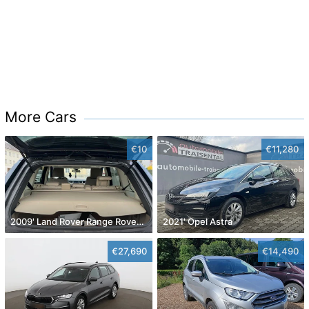
More Cars
€10
€11,280
2009' Land Rover Range Rover Sport
2021' Opel Astra
€27,690
€14,490