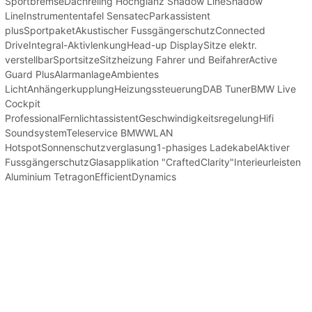
SportbremseDachreling Hochglanz Shadow LineShadow
LineInstrumententafel SensatecParkassistent
plusSportpaketAkustischer FussgängerschutzConnected
DriveIntegral-AktivlenkungHead-up DisplaySitze elektr.
verstellbarSportsitzeSitzheizung Fahrer und BeifahrerActive
Guard PlusAlarmanlageAmbientes
LichtAnhängerkupplungHeizungssteuerungDAB TunerBMW Live
Cockpit
ProfessionalFernlichtassistentGeschwindigkeitsregelungHifi
SoundsystemTeleservice BMWWLAN
HotspotSonnenschutzverglasung1-phasiges LadekabelAktiver
FussgängerschutzGlasapplikation "CraftedClarity"Interieurleisten
Aluminium TetragonEfficientDynamics