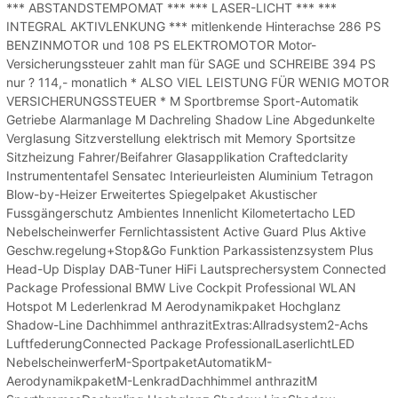
*** ABSTANDSTEMPOMAT *** *** LASER-LICHT *** ***
INTEGRAL AKTIVLENKUNG *** mitlenkende Hinterachse 286 PS
BENZINMOTOR und 108 PS ELEKTROMOTOR Motor-
Versicherungssteuer zahlt man für SAGE und SCHREIBE 394 PS
nur ? 114,- monatlich * ALSO VIEL LEISTUNG FÜR WENIG MOTOR
VERSICHERUNGSSTEUER * M Sportbremse Sport-Automatik
Getriebe Alarmanlage M Dachreling Shadow Line Abgedunkelte
Verglasung Sitzverstellung elektrisch mit Memory Sportsitze
Sitzheizung Fahrer/Beifahrer Glasapplikation Craftedclarity
Instrumententafel Sensatec Interieurleisten Aluminium Tetragon
Blow-by-Heizer Erweitertes Spiegelpaket Akustischer
Fussgängerschutz Ambientes Innenlicht Kilometertacho LED
Nebelscheinwerfer Fernlichtassistent Active Guard Plus Aktive
Geschw.regelung+Stop&Go Funktion Parkassistenzsystem Plus
Head-Up Display DAB-Tuner HiFi Lautsprechersystem Connected
Package Professional BMW Live Cockpit Professional WLAN
Hotspot M Lederlenkrad M Aerodynamikpaket Hochglanz
Shadow-Line Dachhimmel anthrazitExtras:Allradsystem2-Achs
LuftfederungConnected Package ProfessionalLaserlichtLED
NebelscheinwerferM-SportpaketAutomatikM-
AerodynamikpaketM-LenkradDachhimmel anthrazitM