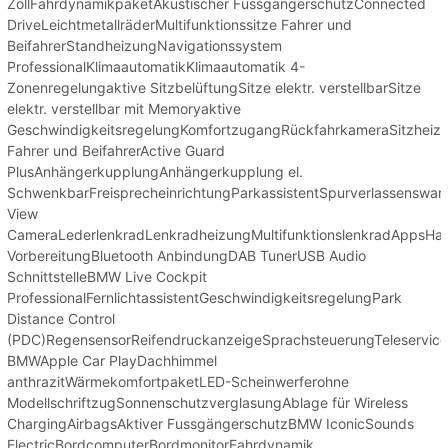
ZollFahrdynamikpaketAkustischer FussgängerschutzConnected
DriveLeichtmetallräderMultifunktionssitze Fahrer und
BeifahrerStandheizungNavigationssystem
ProfessionalKlimaautomatikKlimaautomatik 4-
Zonenregelungaktive SitzbelüftungSitze elektr. verstellbarSitze
elektr. verstellbar mit Memoryaktive
GeschwindigkeitsregelungKomfortzugangRückfahrkameraSitzheiz
Fahrer und BeifahrerActive Guard
PlusAnhängerkupplungAnhängerkupplung el.
SchwenkbarFreisprecheinrichtungParkassistentSpurverlassensw
View
CameraLederlenkradLenkradheizungMultifunktionslenkradAppsHa
VorbereitungBluetooth AnbindungDAB TunerUSB Audio
SchnittstelleBMW Live Cockpit
ProfessionalFernlichtassistentGeschwindigkeitsregelungPark
Distance Control
(PDC)RegensensorReifendruckanzeigeSprachsteuerungTeleservice
BMWApple Car PlayDachhimmel
anthrazitWärmekomfortpaketLED-Scheinwerferohne
ModellschriftzugSonnenschutzverglasungAblage für Wireless
ChargingAirbagsAktiver FussgängerschutzBMW IconicSounds
ElectricBordcomputerBordmonitorFahrdynamik