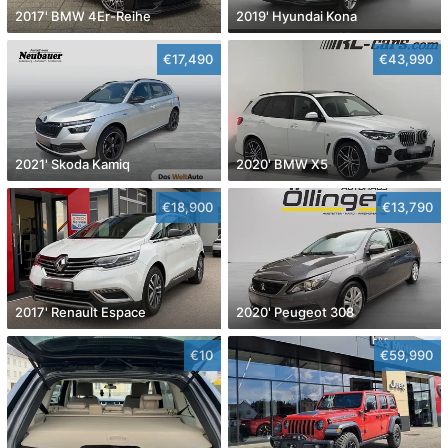
2017' BMW 4Er-Reihe
2019' Hyundai Kona
€17,490
€43,990
2021' Skoda Kamiq
2020' BMW X5
€18,900
€13,790
2017' Renault Espace
2020' Peugeot 308
€10
€59,990