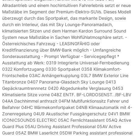
Allradantrieb und einem hochintuitiven Fahrerlebnis setzt er neue
Maßstäbe im Segment der Premium-Elektro-SUVs. Dieses Modell
überzeugt durch das Sportpaket, das markante Design, sowie
durch ein Interieur, das mit Sky Lounge-Panoramadach,
klimatisierten Sitzen und dem Harman Kardon Surround Sound
System neue Maßstäbe in Sachen Wohlfühlatmosphäre setzt. -
Österreichisches Fahrzeug - LEASINGFÄHIG oder
Kreditfinanzierung über BMW-Bank möglich - Umfangreiche
Sonderausstattung - Prompt Verfügbar - Servicegepflegt *
Ausstattung ab Werk: 0319 Integrierte Universal-Fernbedienung
0322 Komfortzugang 0330 Sportpaket 0358 Klimakomfort-
Frontscheibe 03AC Anhängerkupplung 03L7 BMW Exterior Line
Titanbronze 0407 Panorama-Glasdach Sky Lounge 0413
Gepäckraumtrennnetz 0420 Abgedunkelte Verglasung 0453
Klimatisierte Sitze vorne 048Z ENTF. BF-LORDOSENST. /BF-LBV
04AA Dachhimmel anthrazit 04FM Multifunktionssitz Fahrer und
Beifahrer 04HC Wärmekomfortpaket 04NB Klimaautomatik mit 4-
Zonenregelung 04U9 Akustischer Fussgängerschutz 04V1 BMW
ICONICSOUNDS ELECTRIC 05AC Fernlichtassistent 05AQ Active
Guard Plus 05AU Driving Assistant Professional 05AV Active
Guard 05AZ BMW Laserlicht 05DW Parking assistant professional