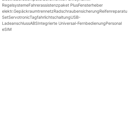
RegelsystemeFahrerassistenzpaket PlusFensterheber
elektr.GepäckraumtrennetzRadschraubensicherungReifenreparatur
SetServotronicTagfahrlichtschaltungUSB-
LadeanschlussABSIntegrierte Universal-FernbedienungPersonal
eSIM