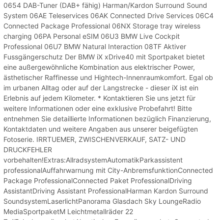
0654 DAB-Tuner (DAB+ fähig) Harman/Kardon Surround Sound
System 06AE Teleservices 06AK Connected Drive Services 06C4
Connected Package Professional 06NX Storage tray wireless
charging 06PA Personal eSIM 06U3 BMW Live Cockpit
Professional 06U7 BMW Natural Interaction 08TF Aktiver
Fussgängerschutz Der BMW iX xDrive40 mit Sportpaket bietet
eine außergewöhnliche Kombination aus elektrischer Power,
ästhetischer Raffinesse und Hightech-Innenraumkomfort. Egal ob
im urbanen Alltag oder auf der Langstrecke - dieser iX ist ein
Erlebnis auf jedem Kilometer. * Kontaktieren Sie uns jetzt für
weitere Informationen oder eine exklusive Probefahrt! Bitte
entnehmen Sie detaillierte Informationen bezüglich Finanzierung,
Kontaktdaten und weitere Angaben aus unserer beigefügten
Fotoserie. IRRTUEMER, ZWISCHENVERKAUF, SATZ- UND
DRUCKFEHLER
vorbehalten!Extras:AllradsystemAutomatikParkassistent
professionalAuffahrwarnung mit City-AnbremsfunktionConnected
Package ProfessionalConnected Paket ProfessionalDriving
AssistantDriving Assistant ProfessionalHarman Kardon Surround
SoundsystemLaserlichtPanorama Glasdach Sky LoungeRadio
MediaSportpaketM Leichtmetallräder 22