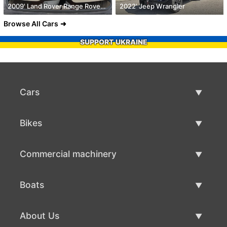
2009' Land Rover Range Rover Sport
2022' Jeep Wrangler
Browse All Cars
SUPPORT UKRAINE
Cars
Used Cars
Bikes
Car Sale
Used Bikes
Commercial machinery
Bike Sale
Used Commercial Machinery
Boats
Commercial Machinery Sale
Used Boats
About Us