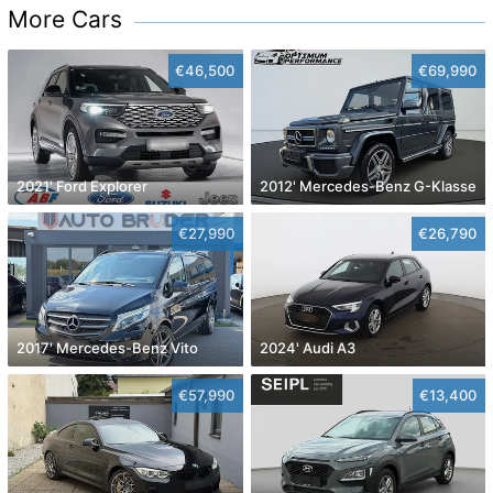
More Cars
€46,500
€69,990
2021' Ford Explorer
2012' Mercedes-Benz G-Klasse
€27,990
€26,790
2017' Mercedes-Benz Vito
2024' Audi A3
€57,990
€13,400