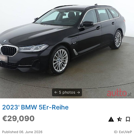
5 photos
2023' BMW 5Er-Reihe
€29,090
Published 06. June 2026
ID: EeUVeP