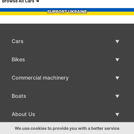
Browse All Cars
SUPPORT UKRAINE
Cars
Used Cars
Bikes
Car Sale
Used Bikes
Commercial machinery
Bike Sale
Used Commercial Machinery
Boats
Commercial Machinery Sale
Used Boats
About Us
Boat Sale
About Us
We use cookies to provide you with a better service