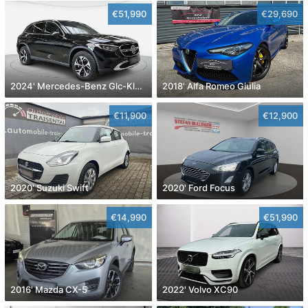
€51,990
€29,690
2024' Mercedes-Benz Glc-Klasse
2018' Alfa Romeo Giulia
€11,900
€12,900
2020' Suzuki Swift
2020' Ford Focus
€14,990
€51,990
2016' Mazda CX-5
2022' Volvo XC90