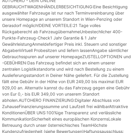
AUTOHERO - DEIN ONLINE
GEBRAUCHTWAGENHÄNDLERBESICHTIGUNG:Eine Besichtigung
ausgewählter Fahrzeuge ist nur nach Terminvereinbarung über
unsere Homepage an unserem Standort in Wien-Penzing oder
Gerasdorf möglich!DEINE VORTEILE:21 Tage volles
Rückgaberecht ab FahrzeugübernahmeUnbestechlicher 400-
Punkte-Fahrzeug-Check1 Jahr Garantie & 1 Jahr
GewährleistungAnmeldefertiger Preis inkl. Steuern und sonstiger
AbgabenVirtuell Probesitzen und liefern lassenAngabe sämtlicher
Gebrauchsspuren auf unserer HomepageZUSTELLOPTIONEN und
-GEBÜHREN:Das Fahrzeug befindet sich an einem unserer
zentralen Logistikstandorte und wird nach Bestellung zu einem
Auslieferungsstandort in Deiner Nähe geliefert. Für die Zustellung
fällt eine Gebühr in der Höhe von EUR 249,00 bis maximal EUR
929,00 an. Alternativ kannst du das Fahrzeug gegen eine Gebühr
von Eur 0,- bis EUR 349,00 von unserem Standort
abholen.AUTOHERO FINANZIERUNG:Digitaler Abschluss von
ZuhauseFinanzierungssumme und Laufzeit frei wählbarAttraktive
KonditionenÜBER UNS:100%ige Transparenz und verlässliche
KommunikationSicherheit eines europäischen KonzernsLokale
Betreuung durch unser österreichisches TeamHöchste
Kundenzufriedenheit (siehe Bewertungen)Haftungsausschluss: