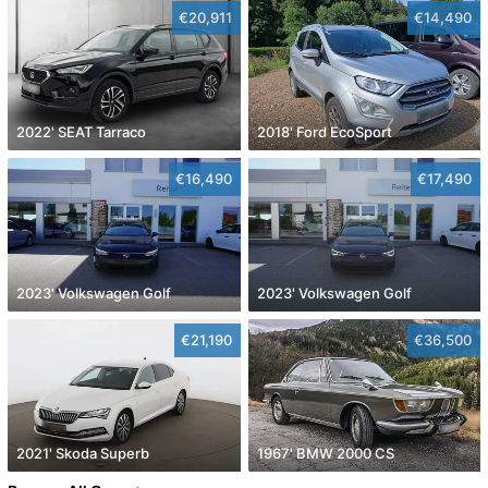
€20,911
€14,490
2022' SEAT Tarraco
2018' Ford EcoSport
€16,490
€17,490
2023' Volkswagen Golf
2023' Volkswagen Golf
€21,190
€36,500
2021' Skoda Superb
1967' BMW 2000 CS