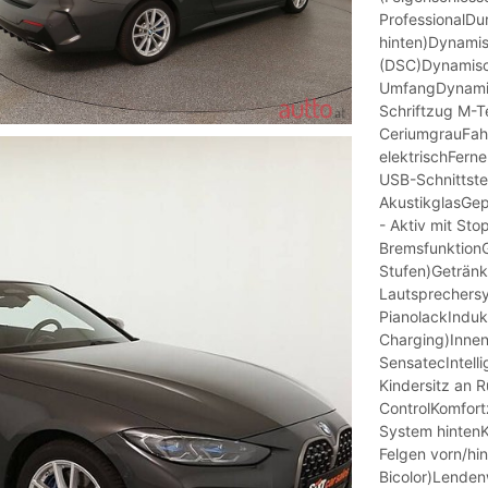
ProfessionalDu
hinten)Dynamis
(DSC)Dynamisch
UmfangDynamisc
Schriftzug M-T
CeriumgrauFahr
elektrischFern
USB-Schnittste
AkustikglasGe
- Aktiv mit St
BremsfunktionG
Stufen)Getränke
Lautsprechersys
PianolackInduk
Charging)Innen
SensatecIntelli
Kindersitz an 
ControlKomfort
System hinten
Felgen vorn/hi
Bicolor)Lendenw