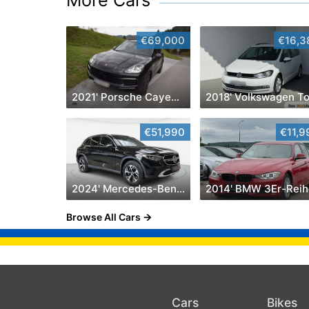
More Cars
€69,000
€16,3
2021' Porsche Cayenne
€51,990
€11,9
2024' Mercedes-Benz Glc-Klasse
2014' BMW 3Er-Reih
Browse All Cars
Cars
Bikes