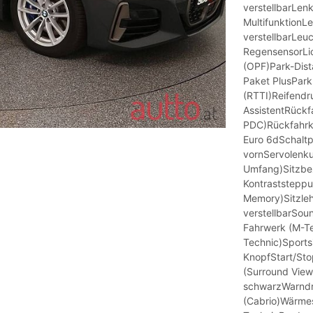
verstellbarLen
MultifunktionL
verstellbarLeu
RegensensorLich
(OPF)Park-Dist
Paket PlusPark
(RTTI)Reifendr
AssistentRückf
PDC)Rückfahrk
Euro 6dSchaltp
vornServolenku
Umfang)Sitzbez
Kontraststeppun
Memory)Sitzlehn
verstellbarSo
Fahrwerk (M-Te
Technic)Sports
KnopfStart/St
(Surround View
schwarzWarndr
(Cabrio)Wärme