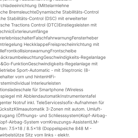
rchladeeinrichtung (Mittelarmlehne
che BremsleuchteDynamische Stabilitäts-Control
e Stabilitäts-Control (DSC) mit erweiterter
he Tractions Control (DTC)Einstiegsleisten mit
echnicExterieurumfänge
erlebnisschalterFalschfahrwarnungFensterheber
entriegelung HeckklappeFreisprecheinrichtung mit
lleFrontkollisionswarnungFrontscheibe
päckraumbeleuchtungGeschwindigkeits-Regelanlage
op&Go-FunktionGeschwindigkeits-Regelanlage mit
etriebe Sport-Automatic - mit Steptronic (8-
halter vorn und hintenHiFi-
temIndividual Interieurleisten
tionsladeschale für Smartphone (Wireless
spiegel mit AbblendautomatikInstrumententafel
genter Notruf inkl. TeleServicesIsofix-Aufnahmen für
RücksitzKlimaautomatik 3-Zonen mit autom. Umluft-
zugang (Öffnungs- und Schliesssystem)Kopf-Airbag-
Kopf-Airbag-System vornKreuzungs-AssistentLM-
nten: 7.5x18 / 8.5x18 (Doppelspeiche 848 M -
irbelstütze Sitz vorn links - elektr.