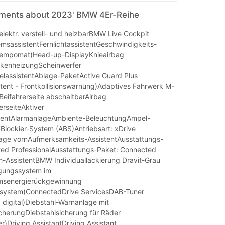
mments about 2023' BMW 4Er-Reihe
elektr. verstell- und heizbarBMW Live Cockpit
emsassistentFernlichtassistentGeschwindigkeits-
Tempomat)Head-up-DisplayKnieairbag
ckenheizungScheinwerfer
lassistentAblage-PaketActive Guard Plus
stent - Frontkollisionswarnung)Adaptives Fahrwerk M-
Beifahrerseite abschaltbarAirbag
erseiteAktiver
stentAlarmanlageAmbiente-BeleuchtungAmpel-
Blockier-System (ABS)Antriebsart: xDrive
lage vornAufmerksamkeits-AssistentAusstattungs-
ed ProfessionalAusstattungs-Paket: Connected
-AssistentBMW Individuallackierung Dravit-Grau
igungssystem im
msenergierückgewinnung
ssystem)ConnectedDrive ServicesDAB-Tuner
digital)Diebstahl-Warnanlage mit
herungDiebstahlsicherung für Räder
r)Driving AssistantDriving Assistant