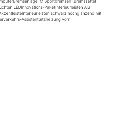
mputerBremsanlage: M Sportbremsen (Bremssättel
uchten LEDInnovations-PaketInterieurleisten Alu
AkzentleisteInterieurleisten schwarz hochglänzend mit
erverkehrs-AssistentSitzheizung vorn