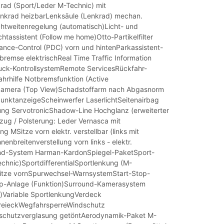
krad (Sport/Leder M-Technic) mit
enkrad heizbarLenksäule (Lenkrad) mechan.
chtweitenregelung (automatisch)Licht- und
tassistent (Follow me home)Otto-Partikelfilter
ance-Control (PDC) vorn und hintenParkassistent-
bremse elektrischReal Time Traffic Information
uck-KontrollsystemRemote ServicesRückfahr-
ahrhilfe Notbremsfunktion (Active
amera (Top View)Schadstoffarm nach Abgasnorm
unktanzeigeScheinwerfer LaserlichtSeitenairbag
ng ServotronicShadow-Line Hochglanz (erweiterter
ug / Polsterung: Leder Vernasca mit
g MSitze vorn elektr. verstellbar (links mit
enbreitenverstellung vorn links - elektr.
und-System Harman-KardonSpiegel-PaketSport-
chnic)SportdifferentialSportlenkung (M-
itze vornSpurwechsel-WarnsystemStart-Stop-
op-Anlage (Funktion)Surround-Kamerasystem
)Variable SportlenkungVerdeck
eieckWegfahrsperreWindschutz
schutzverglasung getöntAerodynamik-Paket M-