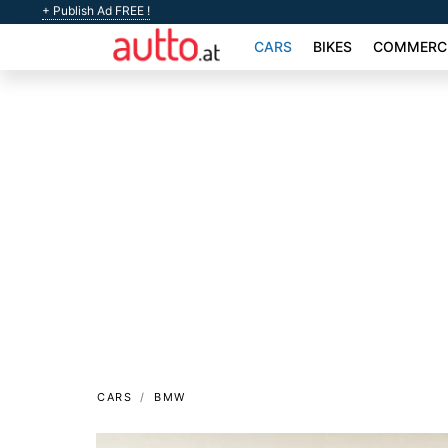
+ Publish Ad FREE !
CARS
BIKES
COMMERCI
CARS
BMW