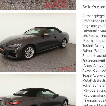
Seller's co
Aussenspiegel 
ProfessionalBr
Regelanlage (
FahrerseiteNa
LEDSpurwechse
(Spurhalteassi
TechnicAirbag 
Fahrer-/Beifahr
Spurhalteassi
ErkennungAnti-
(Allrad)Armauf
Paket: Connect
TeaserAusweich
MetallicBefest
KofferraumBre
(Rekuperation
(Radioempfang 
Innenraumabsic
(Felgenschlösse