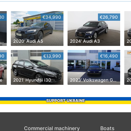
80
€34,990
€26,790
2018' Volkswagen Touran
2020' Audi A5
2024' Audi A3
90
€13,990
€16,490
e
2021' Hyundai i30
2023' Volkswagen Golf
2
SUPPORT UKRAINE
Commercial machinery
Boats