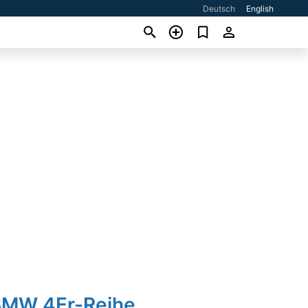
Deutsch
English
BMW 4Er-Reihe