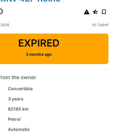
0
y 2026
ID: Tu8nff
EXPIRED
3 months ago
from the owner
Convertible
3 years
82185 km
Petrol
Automatic