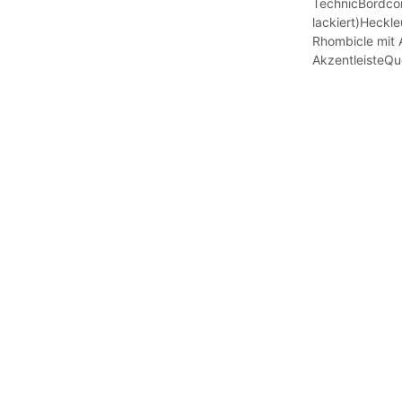
TechnicBordco
lackiert)Heckle
Rhombicle mit 
AkzentleisteQu