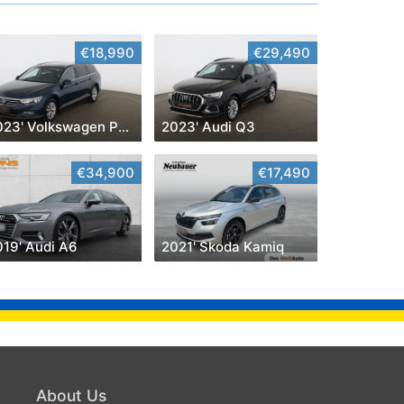
€18,990
€29,490
2023' Volkswagen Passat
2023' Audi Q3
€34,900
€17,490
019' Audi A6
2021' Skoda Kamiq
About Us