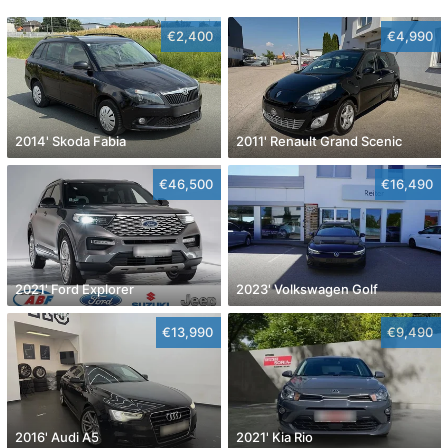
€2,400
€4,990
2014' Skoda Fabia
2011' Renault Grand Scenic
€46,500
€16,490
2021' Ford Explorer
2023' Volkswagen Golf
€13,990
€9,490
2016' Audi A5
2021' Kia Rio