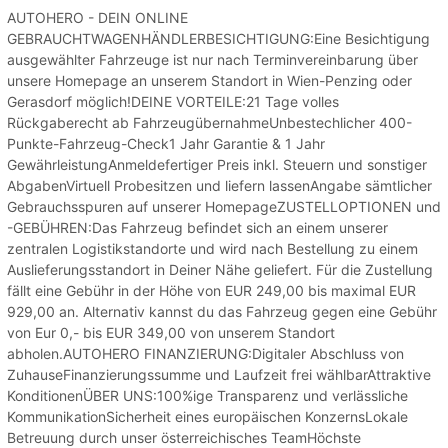
AUTOHERO - DEIN ONLINE
GEBRAUCHTWAGENHÄNDLERBESICHTIGUNG:Eine Besichtigung
ausgewählter Fahrzeuge ist nur nach Terminvereinbarung über
unsere Homepage an unserem Standort in Wien-Penzing oder
Gerasdorf möglich!DEINE VORTEILE:21 Tage volles
Rückgaberecht ab FahrzeugübernahmeUnbestechlicher 400-
Punkte-Fahrzeug-Check1 Jahr Garantie & 1 Jahr
GewährleistungAnmeldefertiger Preis inkl. Steuern und sonstiger
AbgabenVirtuell Probesitzen und liefern lassenAngabe sämtlicher
Gebrauchsspuren auf unserer HomepageZUSTELLOPTIONEN und
-GEBÜHREN:Das Fahrzeug befindet sich an einem unserer
zentralen Logistikstandorte und wird nach Bestellung zu einem
Auslieferungsstandort in Deiner Nähe geliefert. Für die Zustellung
fällt eine Gebühr in der Höhe von EUR 249,00 bis maximal EUR
929,00 an. Alternativ kannst du das Fahrzeug gegen eine Gebühr
von Eur 0,- bis EUR 349,00 von unserem Standort
abholen.AUTOHERO FINANZIERUNG:Digitaler Abschluss von
ZuhauseFinanzierungssumme und Laufzeit frei wählbarAttraktive
KonditionenÜBER UNS:100%ige Transparenz und verlässliche
KommunikationSicherheit eines europäischen KonzernsLokale
Betreuung durch unser österreichisches TeamHöchste