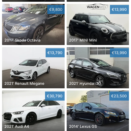
€9,800
€13,990
2017' Skoda Octavia
2017' MINI Mini
€13,790
€13,990
2021' Renault Megane
2021' Hyundai i30
€30,790
€23,500
2021' Audi A4
2014' Lexus GS