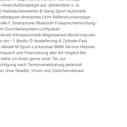
-Innen/Außenspiegel aut. abblendbar u. el.
D-Nebelscheinwerfer-8-Gang-Sport-Automatik
haltwippen-Ambientes Licht-Reifendruckanzeige-
telle-f. Smartphone-Bluetooth Freisprecheinrichtung-
tent-Durchladesystem-Lichtpaket-
lenkrad-Klimaautomatik-Regensensor-Bordcomputer-
o-etc.-1. Besitz-Ö-Auslieferung-6 Zylinder-Fast
g-Modell M-Sport-Lückenlose BMW Service Historie-
ntausch und Finanzierung aller Art möglich.Bei
stehe ich ihnen gerne unter Tel.:zur
chtigung nach Terminvereinbarung jederzeit
en ohne Gewähr, Irrtum und Zwischenverkauf