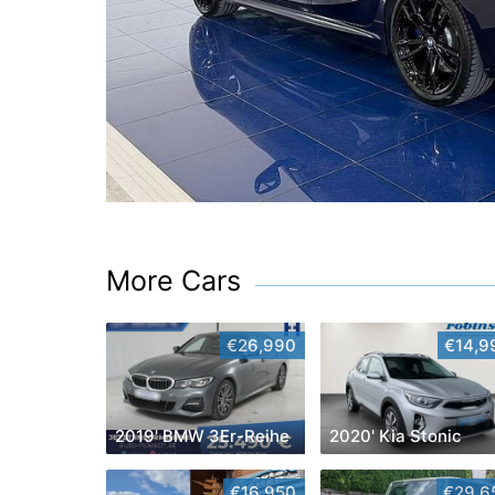
More Cars
€26,990
€14,9
2019' BMW 3Er-Reihe
2020' Kia Stonic
€16,950
€29,6