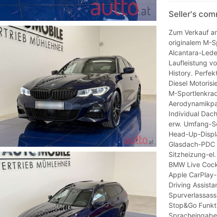
Seller's co
Zum Verkauf an
originalem M-Sp
Alcantara-Leder
Laufleistung v
History. Perfek
Diesel Motorisi
M-Sportlenkra
Aerodynamikpak
Individual Dac
erw. Umfang-So
Head-Up-Displ
Glasdach-PDC (
Sitzheizung-el
BMW Live Cockp
Apple CarPlay-
Driving Assista
Spurverlassas
Stop&Go Funkt
Spracheingabe