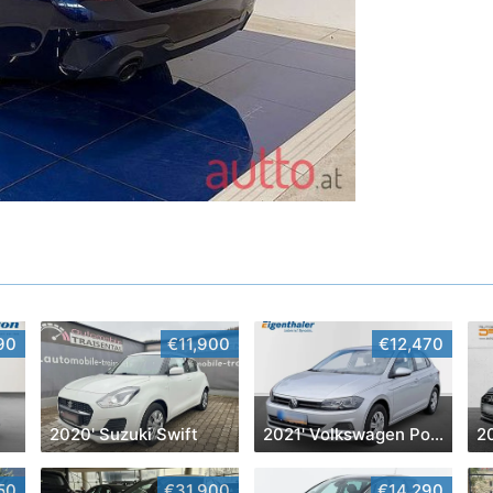
90
€11,900
€12,470
2020' Suzuki Swift
2021' Volkswagen Polo
2
50
€31,900
€14,290