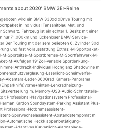
mments about 2020' BMW 3Er-Reihe
geboten wird ein BMW 330xd xDrive Touring mit
ortpaket in Individual Tansanitblau Met. und
 Schwarz. Fahrzeug ist ein echter 1. Besitz mit einer
on nur 71.000km und lückenloser BMW-Service-
ter 3er Touring mit der sehr beliebten 6. Zylinder 30d
erung und fast Vollausstattung.Extras:-M-Sportpaket-
d-M-Sportsitze-M-Sportbremse-M-Sportfahrwerk-M-
et-M-Alufelgen 19"Zoll-Variable Sportlenkung-
hhimmel Anthrazit-Individual Hochglanz Shadowline m.
nnenschutzverglasung-Laserlicht-Scheinwerfer-
ay-Alcantara-Leder-360Grad Kamera-Panorama
Einparkhilfe)vorne+hinten-Lenkradheizung-
. Sitzvertsellung m. Memory-USB-Audio-Schnittstelle-
it Professional-Navigationssystem Professional-
Harman Kardon Soundsystem-Parking Assistant Plus-
nt Professional-Notbremsassistent-
sistent-Spurwechselassistent-Abstandstempomat m.
ion-Automatische Heckklappenbetätigung-
system-Adaptives Kurvenlicht-Alarmanlage-