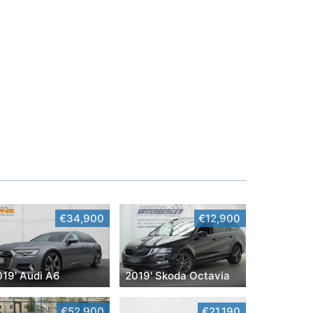
€34,900
€12,900
019' Audi A6
2019' Skoda Octavia
€52,900
€21,190