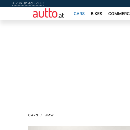
+ Publish Ad FREE !
CARS
BIKES
COMMERCI
CARS
BMW