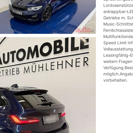
Lordosenstütze
anklappbar-LE
Getriebe m. Sc
Music-Schnitts
Fernlichtassis
Multifunktions
Speed Limit Inf
Vollausstattun
Leasingfähig-Ei
weitern Fragen 
Verfügung.Besi
möglich.Angab
vorbehalten.