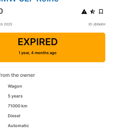
0
ch 2025
ID: j6GkKH
EXPIRED
1 year, 4 months ago
from the owner
Wagon
5 years
71000 km
Diesel
Automatic