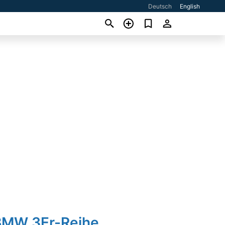
Deutsch
English
BMW 3Er-Reihe