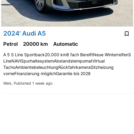
2024' Audi A5
Petrol
20000 km
Automatic
A 5 S Line Sportback20.000 km8 fach BereiftNeue WinterreifenS
LineNAVISpurhaltesystemAbstandstempomatVirtual
TachoAmbientebeleuchtungRückfahrkameraSitzheizung
vorneFinanzierung möglichGarantie bis 2028
Wels.
Published 1 week ago