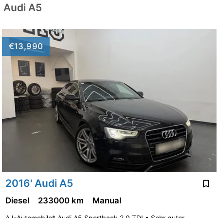
Audi A5
€13,990
2016' Audi A5
Diesel
233000 km
Manual
AJ-Automobile* Audi A5 Sportback 2,0 TDI • Sehr guter