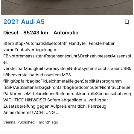
2021' Audi A5
Diesel
85243 km
Automatic
Start/Stop-AutomatikBluetooth(f. Handy)el. Fensterheber
vorneZentralverriegelung mit
FBNotbremsassistentRegensensorUhr&DrehzahlmesserAussenspie
el.
verstellbarMüdigkeitswarnsystemNotrufsystemTouchscreenUSBMus
höhenverstellbarAudiosystem MP3-
fähigKopfairbagIsoFixLeichtmetallfelgenStabilitätsprogramm
(ESP)ABSSeitenairbagsFrontairbagBordcomputerNichtraucherServo
ParkbremseMittelarmlehneReifendruckkontrolleSonnenschutzver
WICHTIGE HINWEISE! Sofern abgebildet u. verfügbar
Zusatzbereifung gegen Aufpreis erhältlich. Fahrzeug
Anmeldebereit! ACHTUNG …
Vienna.
Published 1 month ago