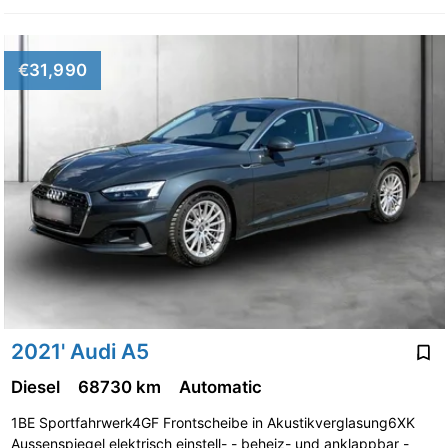
€31,990
2021' Audi A5
Diesel
68730 km
Automatic
1BE Sportfahrwerk4GF Frontscheibe in Akustikverglasung6XK
Aussenspiegel elektrisch einstell- - beheiz- und anklappbar -