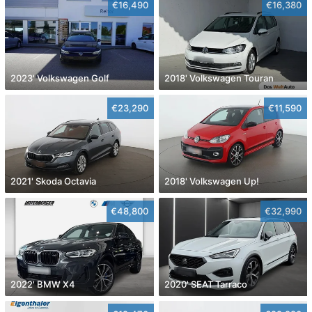
€16,490
€16,380
2023' Volkswagen Golf
2018' Volkswagen Touran
€23,290
€11,590
2021' Skoda Octavia
2018' Volkswagen Up!
€48,800
€32,990
2022' BMW X4
2020' SEAT Tarraco