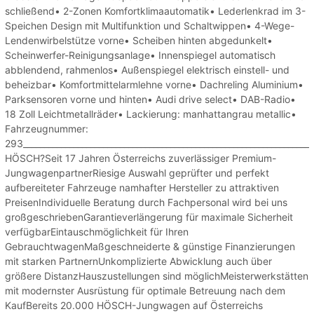
schließend• 2-Zonen Komfortklimaautomatik• Lederlenkrad im 3-
Speichen Design mit Multifunktion und Schaltwippen• 4-Wege-
Lendenwirbelstütze vorne• Scheiben hinten abgedunkelt•
Scheinwerfer-Reinigungsanlage• Innenspiegel automatisch
abblendend, rahmenlos• Außenspiegel elektrisch einstell- und
beheizbar• Komfortmittelarmlehne vorne• Dachreling Aluminium•
Parksensoren vorne und hinten• Audi drive select• DAB-Radio•
18 Zoll Leichtmetallräder• Lackierung: manhattangrau metallic•
Fahrzeugnummer:
293___________________________________________________________________
HÖSCH?Seit 17 Jahren Österreichs zuverlässiger Premium-
JungwagenpartnerRiesige Auswahl geprüfter und perfekt
aufbereiteter Fahrzeuge namhafter Hersteller zu attraktiven
PreisenIndividuelle Beratung durch Fachpersonal wird bei uns
großgeschriebenGarantieverlängerung für maximale Sicherheit
verfügbarEintauschmöglichkeit für Ihren
GebrauchtwagenMaßgeschneiderte & günstige Finanzierungen
mit starken PartnernUnkomplizierte Abwicklung auch über
größere DistanzHauszustellungen sind möglichMeisterwerkstätten
mit modernster Ausrüstung für optimale Betreuung nach dem
KaufBereits 20.000 HÖSCH-Jungwagen auf Österreichs