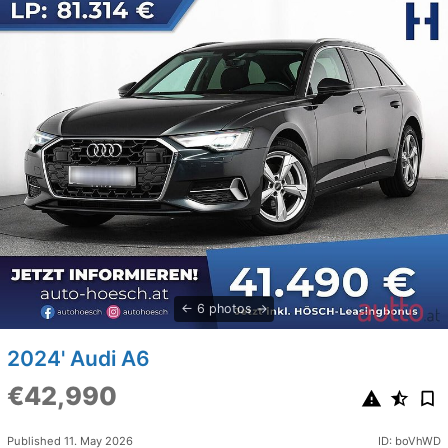
6 photos
2024' Audi A6
€42,990
Published 11. May 2026
ID: boVhWD