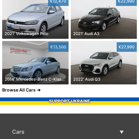
€12,470
€22,990
2021' Volkswagen Polo
2021' Audi A3
€13,500
€27,990
2014' Mercedes-Benz C-Klasse
2022' Audi Q3
Browse All Cars
SUPPORT UKRAINE
Cars