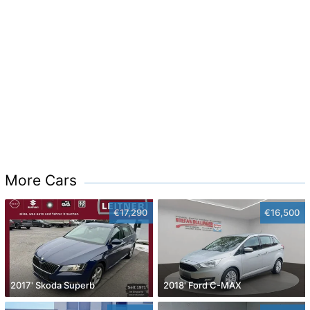
More Cars
€17,290
€16,500
2017' Skoda Superb
2018' Ford C-MAX