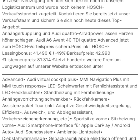
➤ Dieser Neuzugang befindet sich derzeit noch in unserem
Logistikzentrum und wurde noch keinem HÖSCH-
Verkaufsstandort zugeteilt. Kontaktieren Sie bereits jetzt unser
Verkaufsteam und sichern Sie sich noch heute dieses Top-
Angebot._____________________________________________________________
Anhängerkupplung und Audi quattro-Allradpower lassen Herzen
höher schlagen. Audi A6 Avant 40 TDI quattro Advanced jetzt
zum HÖSCH-Vorteilspreis sichern.Preis inkl. HÖSCH-
Leasingbonus: 41.490 € (-49%)Barkaufpreis: 42.990
€Listenneupreis: 81.314 €Jetzt hunderte weitere Premium-
Jungwagen auf unserer Website entdecken unter
_______________________________________________________________________
Advanced• Audi virtual cockpit plus• MMI Navigation Plus mit
MMI touch response• LED-Scheinwerfer mit Fernlichtassistent und
LED-Heckleuchten• Standheizung mit Fernbedienung•
Anhängevorrichtung schwenkbar• Rückfahrkamera•
Assistenzpaket Tour (inkl. Adaptive Geschwindigkeitsregelung,
Effizienz-, Ausweich-, und Abbiegeassistent,
Verkehrszeichenerkennung, etc.)• Sportsitze vorne• Sitzheizung
vorne• Audi Smartphone-Interface für Apple CarPlay / Android
Auto• Audi Soundsystem• Ambiente-Lichtpaket•
Diebstahlwarnanlage• Gepäckraumklappe elektrisch öffnend und