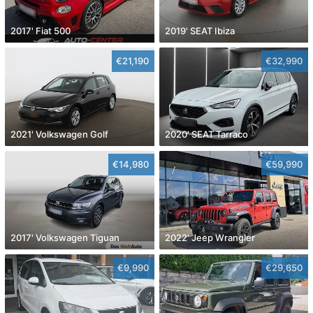
2017' Fiat 500
2019' SEAT Ibiza
€21,190
€32,990
2021' Volkswagen Golf
2020' SEAT Tarraco
€14,980
€59,990
2017' Volkswagen Tiguan
2022' Jeep Wrangler
€9,990
€29,650