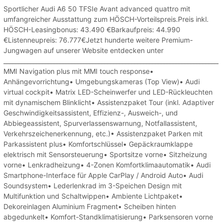
Sportlicher Audi A6 50 TFSIe Avant advanced quattro mit
umfangreicher Ausstattung zum HÖSCH-Vorteilspreis.Preis inkl.
HÖSCH-Leasingbonus: 43.490 €Barkaufpreis: 44.990
€Listenneupreis: 76.777€Jetzt hunderte weitere Premium-
Jungwagen auf unserer Website entdecken unter
_______________________________________________________________________
MMI Navigation plus mit MMI touch response•
Anhängevorrichtung• Umgebungskameras (Top View)• Audi
virtual cockpit• Matrix LED-Scheinwerfer und LED-Rückleuchten
mit dynamischem Blinklicht• Assistenzpaket Tour (inkl. Adaptiver
Geschwindigkeitsassistent, Effizienz-, Ausweich-, und
Abbiegeassistent, Spurverlassenswarnung, Notfallassistent,
Verkehrszeichenerkennung, etc.)• Assistenzpaket Parken mit
Parkassistent plus• Komfortschlüssel• Gepäckraumklappe
elektrisch mit Sensorsteuerung• Sportsitze vorne• Sitzheizung
vorne• Lenkradheizung• 4-Zonen Komfortklimaautomatik• Audi
Smartphone-Interface für Apple CarPlay / Android Auto• Audi
Soundsystem• Lederlenkrad im 3-Speichen Design mit
Multifunktion und Schaltwippen• Ambiente Lichtpaket•
Dekoreinlagen Aluminium Fragment• Scheiben hinten
abgedunkelt• Komfort-Standklimatisierung• Parksensoren vorne