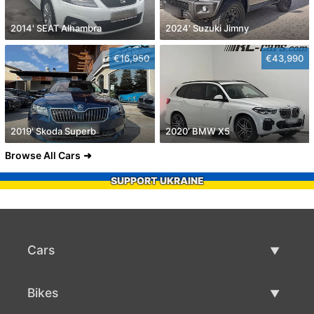
2014' SEAT Alhambra
2024' Suzuki Jimny
€16,950
€43,990
2019' Skoda Superb
2020' BMW X5
Browse All Cars
SUPPORT UKRAINE
Cars
Used Cars
Bikes