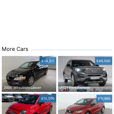
More Cars
€54,911
€46,500
2005' Mitsubishi Lancer
2021' Ford Explorer
€15,500
€11,990