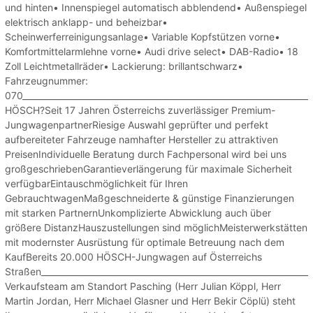
und hinten• Innenspiegel automatisch abblendend• Außenspiegel
elektrisch anklapp- und beheizbar•
Scheinwerferreinigungsanlage• Variable Kopfstützen vorne•
Komfortmittelarmlehne vorne• Audi drive select• DAB-Radio• 18
Zoll Leichtmetallräder• Lackierung: brillantschwarz•
Fahrzeugnummer:
070___________________________________________________________________
HÖSCH?Seit 17 Jahren Österreichs zuverlässiger Premium-
JungwagenpartnerRiesige Auswahl geprüfter und perfekt
aufbereiteter Fahrzeuge namhafter Hersteller zu attraktiven
PreisenIndividuelle Beratung durch Fachpersonal wird bei uns
großgeschriebenGarantieverlängerung für maximale Sicherheit
verfügbarEintauschmöglichkeit für Ihren
GebrauchtwagenMaßgeschneiderte & günstige Finanzierungen
mit starken PartnernUnkomplizierte Abwicklung auch über
größere DistanzHauszustellungen sind möglichMeisterwerkstätten
mit modernster Ausrüstung für optimale Betreuung nach dem
KaufBereits 20.000 HÖSCH-Jungwagen auf Österreichs
Straßen________________________________________________________________
Verkaufsteam am Standort Pasching (Herr Julian Köppl, Herr
Martin Jordan, Herr Michael Glasner und Herr Bekir Cöplü) steht