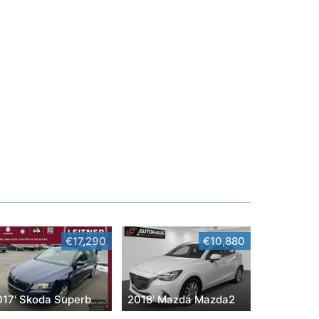
€17,290
€10,880
017' Skoda Superb
2018' Mazda Mazda2