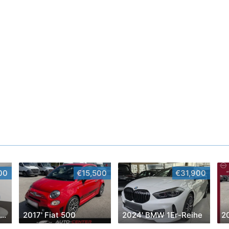
00
€15,500
€31,900
2014' Mercedes-Benz C-Klasse
2017' Fiat 500
2024' BMW 1Er-Reihe
2