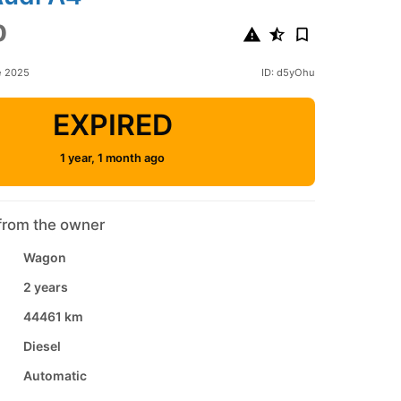
0
e 2025
ID: d5yOhu
EXPIRED
1 year, 1 month ago
from the owner
Wagon
2 years
44461 km
Diesel
Automatic