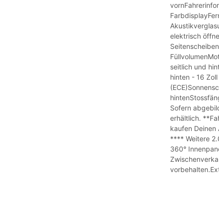
vornFahrerinfo
FarbdisplayFer
Akustikverglas
elektrisch öff
Seitenscheiben 
FüllvolumenMo
seitlich und h
hinten - 16 Zol
(ECE)Sonnensch
hintenStossfä
Sofern abgebil
erhältlich. *
kaufen Deinen
**** Weitere 
360° Innenpano
Zwischenverkau
vorbehalten.E