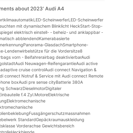
mments about 2023' Audi A4
rtklimaautomatikLED-ScheinwerferLED-Scheinwerfer
uchten mit dynamischem Blinklicht HeckStart-Stop-
egel elektrisch einstell- - beheiz- und anklappbar -
omatisch abblendendKamerabasierte
enerkennungPanorama-GlasdachSmartphone-
e-Lendenwirbelstütze für die Vordersitze8
rbags vorn - Beifahrerairbag deaktivierbarAudi
golstadtAudi Neuwagen-ReifengarantieAudi active
 adaptive cruise controlAudi connect Navigation &
di connect Notruf & Service mit Audi connect Remote
phone boxAudi pre sense cityBatterie 380A
ng SchwarzDieselmotorDigitaler
nbauteile f.4 Zyl.MotoreElektrische
zungElektromechanische
ktromechanische
olienbeklebungFussgängerschutzmassnahmen
hebelwerk StandardGepäckraumauskleidung
tsklasse Vorderachse Gewichtsbereich
ntrolleHeckblende