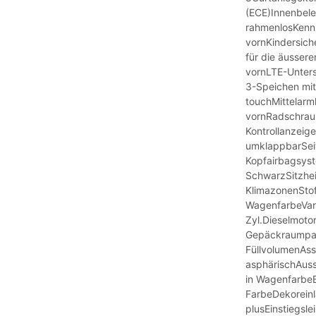
(ECE)Innenbele
rahmenlosKenn
vornKindersich
für die äusser
vornLTE-Unter
3-Speichen mit
touchMittelarm
vornRadschrau
Kontrollanzeige
umklappbarSei
Kopfairbagsyst
SchwarzSitzhe
KlimazonenStoff
WagenfarbeVari
Zyl.Dieselmoto
Gepäckraumpak
FüllvolumenAss
asphärischAuss
in WagenfarbeB
FarbeDekoreinl
plusEinstiegsle