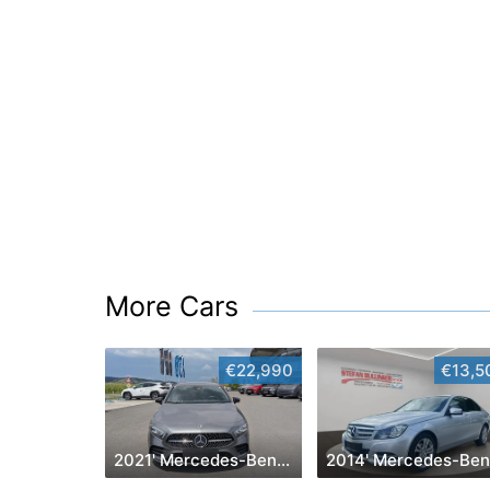
More Cars
€22,990
€13,5
2021' Mercedes-Benz A-Klasse