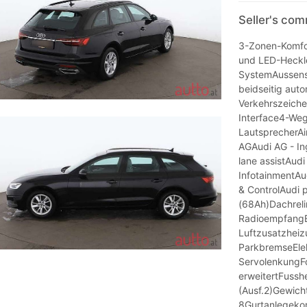
Seller's co
3-Zonen-Komfo
und LED-Heckle
SystemAussenspi
beidseitig aut
Verkehrszeich
Interface4-Weg
LautsprecherAi
AGAudi AG - In
lane assistAudi
InfotainmentAu
& ControlAudi 
(68Ah)Dachreli
RadioempfangEi
Luftzusatzhei
ParkbremseEle
ServolenkungF
erweitertFuss
(Ausf.2)Gewich
8Gurtanlegeko