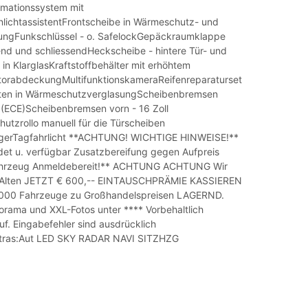
rmationssystem mit
nlichtassistentFrontscheibe in Wärmeschutz- und
ungFunkschlüssel - o. SafelockGepäckraumklappe
nend und schliessendHeckscheibe - hintere Tür- und
in KlarglasKraftstoffbehälter mit erhöhtem
torabdeckungMultifunktionskameraReifenreparatursetScheiben
inten in WärmeschutzverglasungScheibenbremsen
l (ECE)Scheibenbremsen vorn - 16 Zoll
utzrollo manuell für die Türscheiben
ngerTagfahrlicht **ACHTUNG! WICHTIGE HINWEISE!**
det u. verfügbar Zusatzbereifung gegen Aufpreis
*Fahrzeug Anmeldebereit!** ACHTUNG ACHTUNG Wir
 Alten JETZT € 600,-- EINTAUSCHPRÄMIE KASSIEREN
2.000 Fahrzeuge zu Großhandelspreisen LAGERND.
rama und XXL-Fotos unter **** Vorbehaltlich
f. Eingabefehler sind ausdrücklich
xtras:Aut LED SKY RADAR NAVI SITZHZG