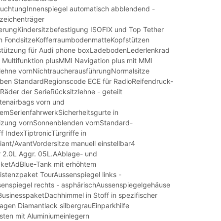
uchtungInnenspiegel automatisch abblendend -
zeichenträger
erungKindersitzbefestigung ISOFIX und Top Tether
en FondsitzeKofferraumbodenmatteKopfstützen
stützung für Audi phone boxLadebodenLederlenkrad
 Multifunktion plusMMI Navigation plus mit MMI
lehne vornNichtraucherausführungNormalsitze
ben StandardRegionscode ECE für RadioReifendruck-
Räder der SerieRücksitzlehne - geteilt
tenairbags vorn und
emSerienfahrwerkSicherheitsgurte in
izung vornSonnenblenden vornStandard-
 IndexTiptronicTürgriffe in
ant/AvantVordersitze manuell einstellbar4
r 2.0L Aggr. 05L.AAblage- und
etAdBlue-Tank mit erhöhtem
istenzpaket TourAussenspiegel links -
enspiegel rechts - asphärischAussenspiegelgehäuse
usinesspaketDachhimmel in Stoff in spezifischer
agen Diamantlack silbergrauEinparkhilfe
isten mit Aluminiumeinlegern