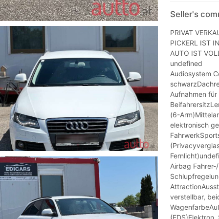
Seller's co
PRIVAT VERKA
PICKERL IST I
AUTO IST VOL
undefined
Audiosystem Co
schwarzDachrel
Aufnahmen für 
BeifahrersitzL
(6-Arm)Mittela
elektronisch g
FahrwerkSports
(Privacyvergla
Fernlicht)undef
Airbag Fahrer-/
Schlupfregelun
AttractionAuss
verstellbar, b
WagenfarbeAuße
(EDS)Elektron.