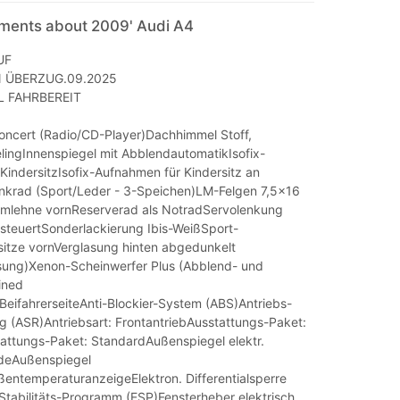
mments about 2009' Audi A4
UF
N ÜBERZUG.09.2025
L FAHRBEREIT
ncert (Radio/CD-Player)Dachhimmel Stoff,
ingInnenspiegel mit AbblendautomatikIsofix-
KindersitzIsofix-Aufnahmen für Kindersitz an
enkrad (Sport/Leder - 3-Speichen)LM-Felgen 7,5x16
rmlehne vornReserverad als NotradServolenkung
esteuertSonderlackierung Ibis-WeißSport-
itze vornVerglasung hinten abgedunkelt
sung)Xenon-Scheinwerfer Plus (Abblend- und
ined
BeifahrerseiteAnti-Blockier-System (ABS)Antriebs-
g (ASR)Antriebsart: FrontantriebAusstattungs-Paket:
tattungs-Paket: StandardAußenspiegel elektr.
eideAußenspiegel
ntemperaturanzeigeElektron. Differentialsperre
 Stabilitäts-Programm (ESP)Fensterheber elektrisch