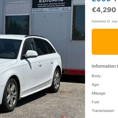
€4,290
Published 12. July
Information 
Body:
Age:
Mileage:
Fuel:
Transmission: