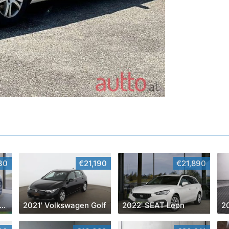
30
€21,190
€21,890
024' Alfa Romeo Stelvio
2021' Volkswagen Golf
2022' SEAT Leon
2