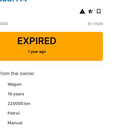
 2025
ID: n7xz0l
EXPIRED
1 year ago
from the owner
Wagon
16 years
220000 km
Petrol
Manual