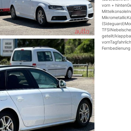
vorn + hintenG
MittelkonsoleI
MikrometallicK
(Sideguard)Mon
TFSINebelschei
geteilt/klappb
vornTagfahrlich
Fernbedienung