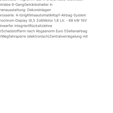
etriebe 6-GangGetränkehalter in
nnenausstattung: Dekoreinlagen
arosserie: 4-türigKlimaautomatikKopf-Airbag-System
ochrom-Display (6,5 Zoll)Motor 1,8 Ltr. - 88 kW 16V
nwerfer integriertRücksitzlehne
arSchadstoffarm nach Abgasnorm Euro 5Seitenairbag
tWegfahrsperre (elektronisch)Zentralverriegelung mit