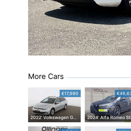
More Cars
€17,990
€46,6
2022' Volkswagen Golf
2