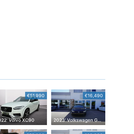
€51,990
€16,490
022' Volvo XC90
2023' Volkswagen Golf