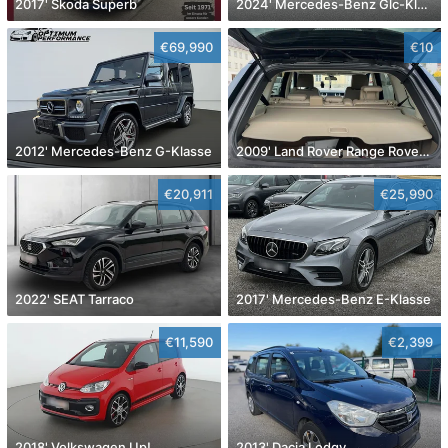
2017' Skoda Superb
2024' Mercedes-Benz Glc-Klasse
€69,990
€10
2012' Mercedes-Benz G-Klasse
2009' Land Rover Range Rover Sport
€20,911
€25,990
2022' SEAT Tarraco
2017' Mercedes-Benz E-Klasse
€11,590
€2,399
2018' Volkswagen Up!
2013' Dacia Lodgy