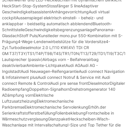
HeckStart-Stop-SystemStossfänger S lineAdaptiver
GeschwindigkeitsassistentAnhängevorrichtungAudi virtual
cockpitAussenspiegel elektrisch einstell- - beheiz- und
anklappbar - beidseitig automatisch abblendendBluetooth-
SchnittstelleGeschwindigkeitsbegrenzungsanlagePanorama-
GlasdachStoff Puls/Kunstleder mono.pur 550-Kombination mit S-
Prägung4-Wege-Lendenwirbelstütze für die Vordersitze4-
Zyl.Turbodieselmotor 2.0 L/110 KW(4V) TDI CR
GM:T37/T3Y/TS1/T4P/T98/T4S/TR1/T0N/T13/T29/TD1/TI9/T3C/
Lautsprecher (passiv)Airbags vorn - Beifahrerairbag
deaktivierbarAmbiente-LichtpaketAudi AGAudi AG -
IngolstadtAudi Neuwagen-ReifengarantieAudi connect Navigation
& Infotainment plusAudi connect Notruf & Service mit Audi
connect Remote & ControlAudi pre sense frontDieselmotorDigitaler
RadioempfangDoppelton-SignalhornDrehstromgenerator 140
ADämpfung vornElektrische
LuftzusatzheizungElektromechanische
ParkbremseElektromechanische ServolenkungErhöh.der
SerienkraftstofferstbefüllungFolienbeklebungFrontscheibe in
WärmeschutzverglasungGlanzpaketHeckscheiben-Wisch-
Waschanlage mit IntervallschaltungI-Size und Top Tether für die