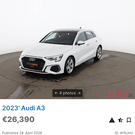
4 photos
2023' Audi A3
€26,390
Published 28. April 2026
ID: WStJnU