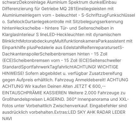
schwarzDekoreinlage Aluminium Spektrum dunkelEinbau
Differenzierung für Getriebe MQ 281Einstiegsleisten mit
Aluminiumeinlegern vorn - beleuchtet - S-SchriftzugFunkschlüssel
o. SafelockGurtanlegekontrolle mit Sitzbelegungserkennung
hintenHeckscheibe - hintere Tür- und Seitenscheiben in
KlarglasInterieur S lineLED-Heckleuchten mit dynamischem
BlinklichtMotorabdeckungMultifunktionskameraParkassistent mit
Einparkhilfe plusPedalerie aus EdelstahlReifenreparatursetS-
DachkantenspoilerScheibenbremsen hinten - 15 Zoll
(ECE)Scheibenbremsen vorn - 15 Zoll (ECE)Seitenschweller
StandardSportfahrwerkTagfahrlichtACHTUNG! WICHTIGE
HINWEISE! Sofern abgebildet u. verfügbar Zusatzbereifung
gegen Aufpreis erhältlich. Fahrzeug Anmeldebereit! ACHTUNG
ACHTUNG Wir kaufen Deinen Alten JETZT € 600,--
EINTAUSCHPRÄMIE KASSIEREN Weitere 2.000 Fahrzeuge zu
Großhandelspreisen LAGERND. 360° Innenpanorama und XXL-
Fotos unter Vorbehaltlich Zwischenverkauf. Eingabefehler sind
ausdrücklich vorbehalten.Extras:LED SKY AHK RADAR LEDER
NAVI