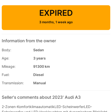
EXPIRED
3 months, 1 week ago
Information from the owner
Body:
Sedan
Age:
3 years
Mileage:
91300 km
Fuel:
Diesel
Transmission:
Manual
Seller's comments about 2023' Audi A3
2-Zonen-KomfortklimaautomatikLED-ScheinwerferLED-
Scheinwerfer und LED-Heckleuchten mit dynamischem Blinklicht