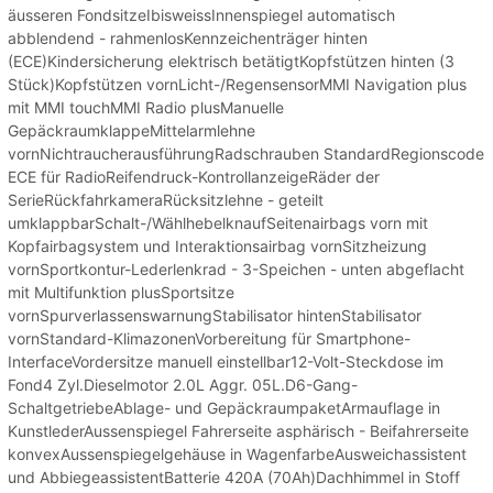
äusseren FondsitzeIbisweissInnenspiegel automatisch
abblendend - rahmenlosKennzeichenträger hinten
(ECE)Kindersicherung elektrisch betätigtKopfstützen hinten (3
Stück)Kopfstützen vornLicht-/RegensensorMMI Navigation plus
mit MMI touchMMI Radio plusManuelle
GepäckraumklappeMittelarmlehne
vornNichtraucherausführungRadschrauben StandardRegionscode
ECE für RadioReifendruck-KontrollanzeigeRäder der
SerieRückfahrkameraRücksitzlehne - geteilt
umklappbarSchalt-/WählhebelknaufSeitenairbags vorn mit
Kopfairbagsystem und Interaktionsairbag vornSitzheizung
vornSportkontur-Lederlenkrad - 3-Speichen - unten abgeflacht
mit Multifunktion plusSportsitze
vornSpurverlassenswarnungStabilisator hintenStabilisator
vornStandard-KlimazonenVorbereitung für Smartphone-
InterfaceVordersitze manuell einstellbar12-Volt-Steckdose im
Fond4 Zyl.Dieselmotor 2.0L Aggr. 05L.D6-Gang-
SchaltgetriebeAblage- und GepäckraumpaketArmauflage in
KunstlederAussenspiegel Fahrerseite asphärisch - Beifahrerseite
konvexAussenspiegelgehäuse in WagenfarbeAusweichassistent
und AbbiegeassistentBatterie 420A (70Ah)Dachhimmel in Stoff