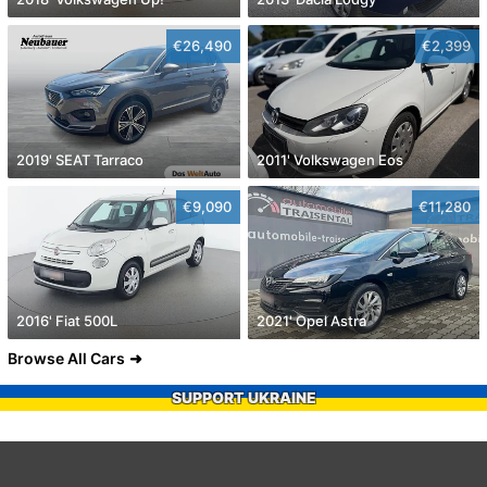
€26,490
€2,399
2019' SEAT Tarraco
2011' Volkswagen Eos
€9,090
€11,280
2016' Fiat 500L
2021' Opel Astra
Browse All Cars
SUPPORT UKRAINE