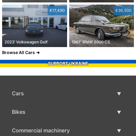
€17,490
€36,500
2023' Volkswagen Golf
1967' BMW 2000 CS
Browse All Cars
SUPPORT UKRAINE
Cars
Used Cars
Bikes
Car Sale
Used Bikes
Commercial machinery