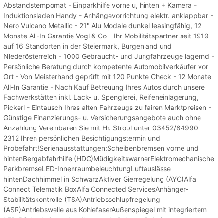
Abstandstempomat - Einparkhilfe vorne u, hinten + Kamera -
Induktionsladen Handy - Anhängevorrichtung elektr. anklappbar -
Nero Vulcano Metallic - 21" Alu Modale dunkel leasingfähig, 12
Monate All-In Garantie Vogl & Co – Ihr Mobilitätspartner seit 1919
auf 16 Standorten in der Steiermark, Burgenland und
Niederösterreich - 1000 Gebraucht- und Jungfahrzeuge lagernd -
Persönliche Beratung durch kompetente Automobilverkäufer vor
Ort - Von Meisterhand geprüft mit 120 Punkte Check - 12 Monate
All-In Garantie - Nach Kauf Betreuung Ihres Autos durch unsere
Fachwerkstätten inkl. Lack- u. Spenglerei, Reifeneinlagerung,
Pickerl - Eintausch Ihres alten Fahrzeugs zu fairen Marktpreisen -
Günstige Finanzierungs- u. Versicherungsangebote auch ohne
Anzahlung Vereinbaren Sie mit Hr. Strobl unter 03452/84990
2312 Ihren persönlichen Besichtigungstermin und
Probefahrt!Serienausstattungen:Scheibenbremsen vorne und
hintenBergabfahrhilfe (HDC)MüdigkeitswarnerElektromechanische
ParkbremseLED-InnenraumbeleuchtungLuftauslässe
hintenDachhimmel in SchwarzAktiver Gierregelung (AYC)Alfa
Connect Telematik BoxAlfa Connected ServicesAnhänger-
Stabilitätskontrolle (TSA)Antriebsschlupfregelung
(ASR)Antriebswelle aus KohlefaserAußenspiegel mit integriertem