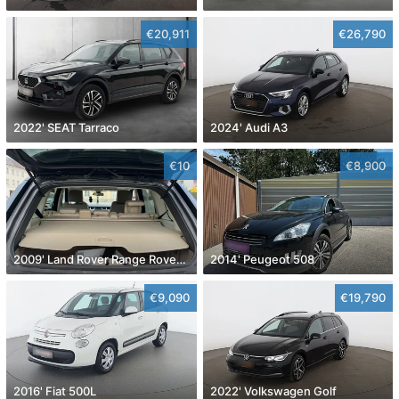
€20,911
€26,790
2022' SEAT Tarraco
2024' Audi A3
€10
€8,900
2009' Land Rover Range Rover Sport
2014' Peugeot 508
€9,090
€19,790
2016' Fiat 500L
2022' Volkswagen Golf