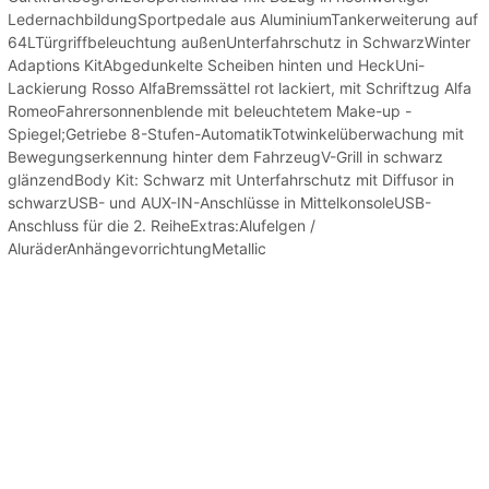
LedernachbildungSportpedale aus AluminiumTankerweiterung auf
64LTürgriffbeleuchtung außenUnterfahrschutz in SchwarzWinter
Adaptions KitAbgedunkelte Scheiben hinten und HeckUni-
Lackierung Rosso AlfaBremssättel rot lackiert, mit Schriftzug Alfa
RomeoFahrersonnenblende mit beleuchtetem Make-up -
Spiegel;Getriebe 8-Stufen-AutomatikTotwinkelüberwachung mit
Bewegungserkennung hinter dem FahrzeugV-Grill in schwarz
glänzendBody Kit: Schwarz mit Unterfahrschutz mit Diffusor in
schwarzUSB- und AUX-IN-Anschlüsse in MittelkonsoleUSB-
Anschluss für die 2. ReiheExtras:Alufelgen /
AluräderAnhängevorrichtungMetallic