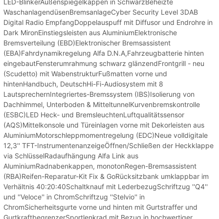
LED-BlinkerAußenspiegelkappen in SchwarzBeheizte
WaschanlagendüsenBremsanlageCyber Security Level 3DAB
Digital Radio EmpfangDoppelauspuff mit Diffusor und Endrohre in
Dark MironEinstiegsleisten aus AluminiumElektronische
Bremsverteilung (EBD)Elektronischer Bremsassistent
(EBA)Fahrdynamikregelung Alfa D.N.A,Fahrzeugbatterie hinten
eingebautFensterumrahmung schwarz glänzendFrontgrill - neu
(Scudetto) mit WabenstrukturFußmatten vorne und
hintenHandbuch, DeutschHi-Fi-Audiosystem mit 8
LautsprechernIntegriertes-Bremssystem (IBS)Isolierung von
Dachhimmel, Unterboden & MitteltunnelKurvenbremskontrolle
(ESBC)LED Heck- und BremsleuchtenLuftqualitätssensor
(AQS)Mittelkonsole und Türeinlagen vorne mit Dekorleisten aus
AluminiumMotorschleppmomentregelung (EDC)Neue volldigitale
12,3'' TFT-InstrumentenanzeigeÖffnen/Schließen der Heckklappe
via SchlüsselRadaufhängung Alfa Link aus
AluminiumRadnabenkappen, monotonRegen-Bremsassistent
(RBA)Reifen-Reparatur-Kit Fix & GoRücksitzbank umklappbar im
Verhältnis 40:20:40Schaltknauf mit LederbezugSchriftzug ''Q4''
und ''Veloce'' in ChromSchriftzug ''Stelvio'' in
ChromSicherheitsgurte vorne und hinten mit Gurtstraffer und
GurtkraftbegrenzerSportlenkrad mit Bezug in hochwertiger