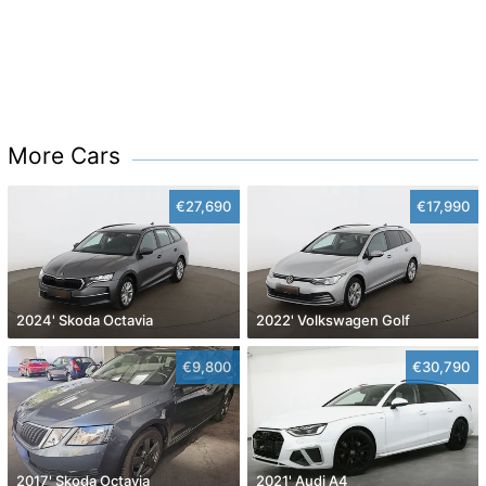
More Cars
€27,690
€17,990
2024' Skoda Octavia
2022' Volkswagen Golf
€9,800
€30,790
2017' Skoda Octavia
2021' Audi A4