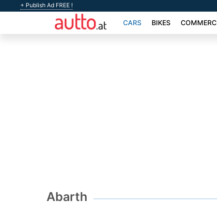
+ Publish Ad FREE !
CARS
BIKES
COMMERCI
Abarth