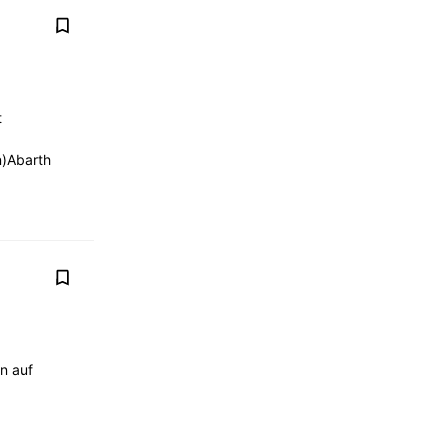
t
n)Abarth
n auf