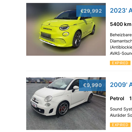
2023' 
€29,992
5400 k
Beheizbare 
Diamantschl
(Antiblock
AVAS-Sound
EXPIRED
2009' 
€9,990
Petrol
Sound Syste
Aluräder So
EXPIRED