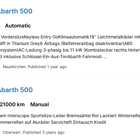
Abarth 500
m
Automatic
VordersitzeKeyless Entry GoKlimaautomatik18'' Leichtmetallräder mi
iff in Titanium Grey6 Airbags (Beifahrerairbag deaktivierbar)ABS
iersystem)AC-Ladung 3-phasig bis 11 kW (Kombistecker rechts hinte
 inklusive Schlüssel-Ein-Aus-TonAbarth Fahrmodi …
Neunkirchen.
Published 1 year ago
Abarth 500
121000 km
Manual
m Interscope Sportsitze-Leder Bremssättel Rot Lackiert Winterreife
mmerreifen auf Aluräder Servicheft Eintausch Kredit
Oberwart.
Published 3 years ago