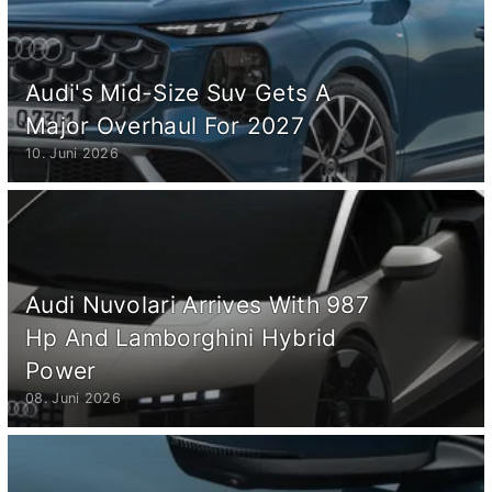
Audi's Mid-Size Suv Gets A
Major Overhaul For 2027
10. Juni 2026
Audi Nuvolari Arrives With 987
Hp And Lamborghini Hybrid
Power
08. Juni 2026