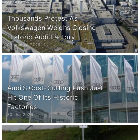
Thousands Protest As
Volkswagen Weighs Closing
Historic Audi Factory
03. August 2026
Audi’S Cost-Cutting Push Just
Hit One Of Its Historic
Factories
30. Juli 2026