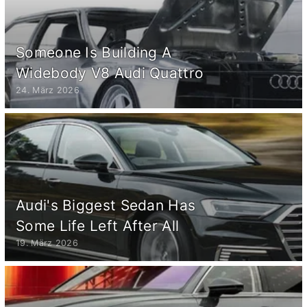
Someone Is Building A
Widebody V8 Audi Quattro
24. März 2026
Audi's Biggest Sedan Has
Some Life Left After All
19. März 2026