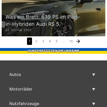
Was ein Brett: 639 PS im Plug-
in-Hybriden Audi RS 5
22. Februar 2026
1
2
3
4
5
…
10
UUNTERSTÜTZEN DIE UKRAINE
Autos
Gebrauchtwagen
Motorräder
Autoverkauf
Gebrauchte Motorräder
Nutzfahrzeuge