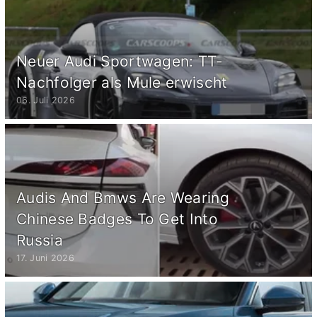
Neuer Audi Sportwagen: TT-
Nachfolger als Mule erwischt
06. Juli 2026
Audis And Bmws Are Wearing
Chinese Badges To Get Into
Russia
17. Juni 2026