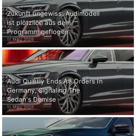
Zukunft ungewiss: Audimodell
ist plötzlich aus dem
Programm geflogen
17. März 2026
Audi Quietly Ends A8 Orders In
Germany, Signaling The
Sedan's Demise
11. März 2026