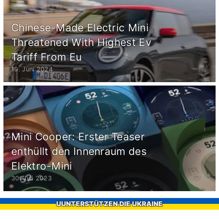
Chinese-Made Electric Mini
Threatened With Highest Ev
Tariff From Eu
19. Juni 2024
Mini Cooper: Erster Teaser
enthüllt den Innenraum des
Elektro-Mini
30. Juli 2023
UUNTERSTÜTZEN DIE UKRAINE