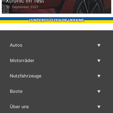
Xtronic im Test
30. September 2021
UUNTERSTÜTZEN DIE UKRAINE
Autos
Gebrauchtwagen
Motorräder
Autoverkauf
Gebrauchte Motorräder
Nutzfahrzeuge
Motorradverkauf
Gebrauchte Nutzfahrzeuge
Boote
Nutzfahrzeug Verkauf
Gebrauchtboote
Über uns