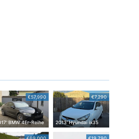
€57,990
€7,290
017' BMW 4Er-Reihe
2013' Hyundai ix35
€69,000
€19,790