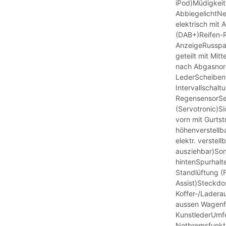
iPod)Müdigkeit
AbbiegelichtNe
elektrisch mit
(DAB+)Reifen-Re
AnzeigeRusspar
geteilt mit Mi
nach Abgasnorm
LederScheiben
Intervallschalt
RegensensorSer
(Servotronic)Si
vorn mit Gurtst
höhenverstellba
elektr. verstel
ausziehbar)Son
hintenSpurhalt
Standlüftung (
Assist)Steckdo
Koffer-/Lader
aussen Wagenfa
KunstlederUmfe
Notbremsfunkt