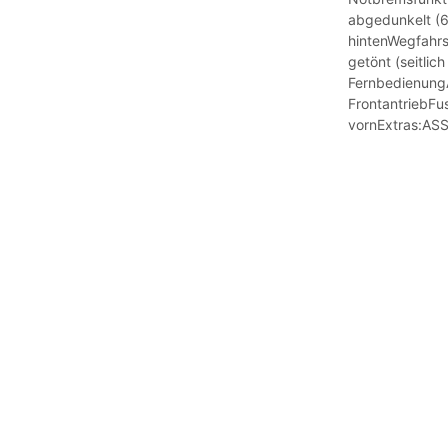
abgedunkelt (6
hintenWegfahrs
getönt (seitlich
FernbedienungA
FrontantriebF
vornExtras:AS