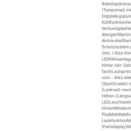
RolloGepäckra
(Tempomat) ink
Doppelkupplun
KühlfunktionH
VerbundglasHec
AllergenfilterIn
Aktivkohlefilt
Schutzsystem p
(inkl. i-Size-K
LEDKlimaanlag
hinten inkl. Se
fach)Lautsprec
vorn - links el
(Sport/Leder) m
(Lenkrad) mecha
Höhen-/Längsve
LEDLeuchtweite
hintenMittelar
PlusMobiltelefo
LadefunktionMu
(Farbdisplay)Mu