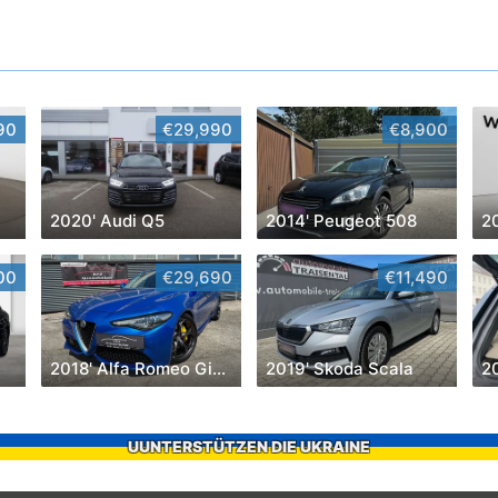
90
€29,990
€8,900
2020' Audi Q5
2014' Peugeot 508
2
00
€29,690
€11,490
2018' Alfa Romeo Giulia
2019' Skoda Scala
UUNTERSTÜTZEN DIE UKRAINE