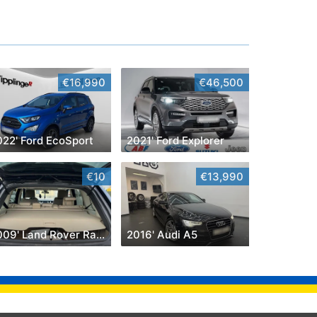
€16,990
€46,500
022' Ford EcoSport
2021' Ford Explorer
€10
€13,990
2009' Land Rover Range Rover Sport
2016' Audi A5