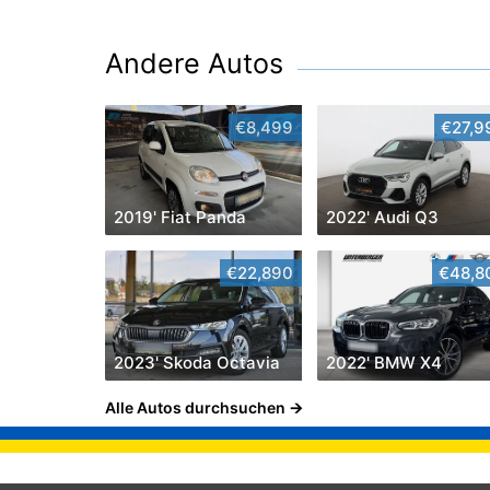
Andere Autos
€8,499
€27,9
2019' Fiat Panda
2022' Audi Q3
€22,890
€48,8
2023' Skoda Octavia
2022' BMW X4
Alle Autos durchsuchen