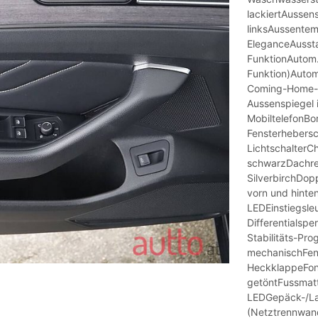
lackiertAussen
linksAussentem
EleganceAussta
FunktionAutom.
Funktion)Autom
Coming-Home-Li
Aussenspiegel i
MobiltelefonB
Fensterhebersc
LichtschalterC
schwarzDachrel
SilverbirchDopp
vorn und hinten
LEDEinstiegsle
Differentialspe
Stabilitäts-Pro
mechanischFens
HeckklappeFon
getöntFussmatt
LEDGepäck-/La
(Netztrennwa