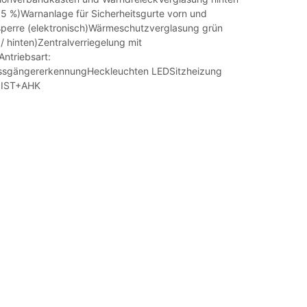
5 %)Warnanlage für Sicherheitsgurte vorn und
perre (elektronisch)Wärmeschutzverglasung grün
 / hinten)Zentralverriegelung mit
ntriebsart:
ussgängererkennungHeckleuchten LEDSitzheizung
SIST+AHK