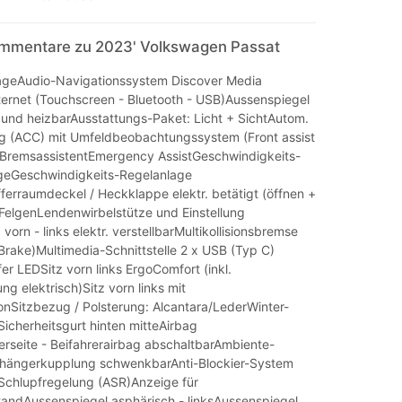
mmentare zu 2023' Volkswagen Passat
ageAudio-Navigationssystem Discover Media
ternet (Touchscreen - Bluetooth - USB)Aussenspiegel
l- und heizbarAusstattungs-Paket: Licht + SichtAutom.
g (ACC) mit Umfeldbeobachtungssystem (Front assist
)BremsassistentEmergency AssistGeschwindigkeits-
geGeschwindigkeits-Regelanlage
erraumdeckel / Heckklappe elektr. betätigt (öffnen +
FelgenLendenwirbelstütze und Einstellung
orn - links elektr. verstellbarMultikollisionsbremse
n Brake)Multimedia-Schnittstelle 2 x USB (Typ C)
r LEDSitz vorn links ErgoComfort (inkl.
ng elektrisch)Sitz vorn links mit
nSitzbezug / Polsterung: Alcantara/LederWinter-
icherheitsgurt hinten mitteAirbag
erseite - Beifahrerairbag abschaltbarAmbiente-
hängerkupplung schwenkbarAnti-Blockier-System
Schlupfregelung (ASR)Anzeige für
ndAussenspiegel asphärisch - linksAussenspiegel