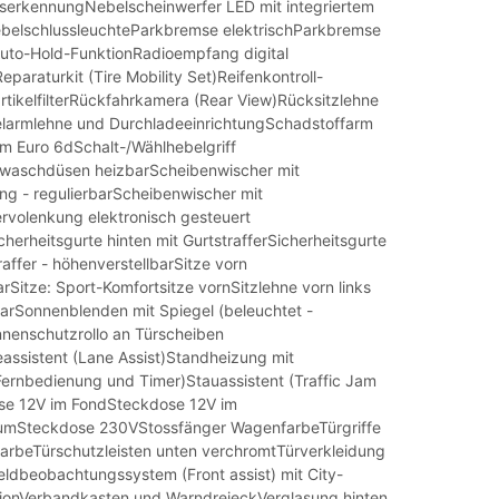
serkennungNebelscheinwerfer LED mit integriertem
belschlussleuchteParkbremse elektrischParkbremse
 Auto-Hold-FunktionRadioempfang digital
paraturkit (Tire Mobility Set)Reifenkontroll-
tikelfilterRückfahrkamera (Rear View)Rücksitzlehne
ttelarmlehne und DurchladeeinrichtungSchadstoffarm
 Euro 6dSchalt-/Wählhebelgriff
waschdüsen heizbarScheibenwischer mit
ung - regulierbarScheibenwischer mit
volenkung elektronisch gesteuert
cherheitsgurte hinten mit GurtstrafferSicherheitsgurte
raffer - höhenverstellbarSitze vorn
rSitze: Sport-Komfortsitze vornSitzlehne vorn links
lbarSonnenblenden mit Spiegel (beleuchtet -
nenschutzrollo an Türscheiben
eassistent (Lane Assist)Standheizung mit
Fernbedienung und Timer)Stauassistent (Traffic Jam
se 12V im FondSteckdose 12V im
aumSteckdose 230VStossfänger WagenfarbeTürgriffe
rbeTürschutzleisten unten verchromtTürverkleidung
ldbeobachtungssystem (Front assist) mit City-
ionVerbandkasten und WarndreieckVerglasung hinten