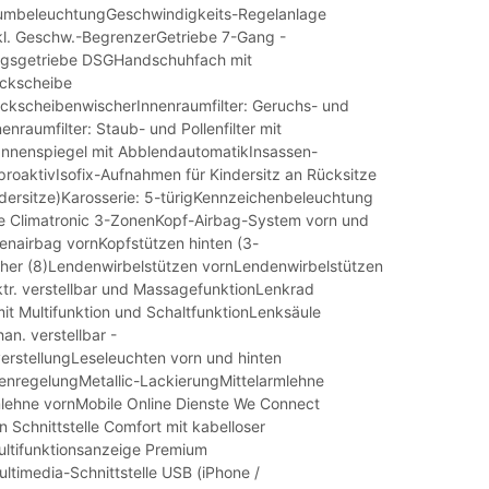
umbeleuchtungGeschwindigkeits-Regelanlage
l. Geschw.-BegrenzerGetriebe 7-Gang -
gsgetriebe DSGHandschuhfach mit
eckscheibe
kscheibenwischerInnenraumfilter: Geruchs- und
nenraumfilter: Staub- und Pollenfilter mit
erInnenspiegel mit AbblendautomatikInsassen-
roaktivIsofix-Aufnahmen für Kindersitz an Rücksitze
indersitze)Karosserie: 5-türigKennzeichenbeleuchtung
e Climatronic 3-ZonenKopf-Airbag-System vorn und
itenairbag vornKopfstützen hinten (3-
her (8)Lendenwirbelstützen vornLendenwirbelstützen
ektr. verstellbar und MassagefunktionLenkrad
it Multifunktion und SchaltfunktionLenksäule
n. verstellbar -
rstellungLeseleuchten vorn und hinten
nregelungMetallic-LackierungMittelarmlehne
mlehne vornMobile Online Dienste We Connect
n Schnittstelle Comfort mit kabelloser
ltifunktionsanzeige Premium
ltimedia-Schnittstelle USB (iPhone /