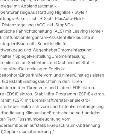
spiegel mit Abblendautomatik -
peraturanzeigeAusstattung Highline / Style /
ttungs-Paket: Licht + Sicht PlusAuto-Hold-
 Distanzregelung (ACC inkl. Stop&Go-
atische Fahrlichtschaltung (ALS) mit Leaving Home /
chtfunktionBerganfahr-AssistentBlinkleuchte in
ntegriertBluetooth-Schnittstelle für
ordwerkzeug und WagenheberChromeinfassung
halter / SpiegelverstellungChromeinfassung
hromleisten an SeitenfensternDachhimmel Stoff -
ing silberDekoreinlagen Edelholz
eltonhornEinparkhilfe vorn und hintenEinstiegsleisten
 (Edelstahl)Einstiegsleuchten in den Türen
uchten in den Türen vorn und hinten LEDElektron.
rre (EDS)Elektron. Stabilitäts-Programm (ESP)Elektron.
gramm (ESP) mit Bremskraftverstärker elektro-
terheber elektrisch vorn und hintenFernentriegelung
dbedienung KlimaanlageFrontscheibe Verbundglas
en TextilFussraumbeleuchtung vorn
deraumboden aufstellbarGepäckraum-Abtrennung
nd)Gepäckraumabdeckung /