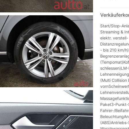
Verkäuferko
Start/Stop-Anl
Streaming & In
elektr. verstel
Distanzregelun
- bis 210 km/h
Begrenzeranla
(Tempomat)Koff
schliessen)LM-
Lehnenneigung v
(Multi Collisio
vornScheinwerfe
Lehnenverstellu
Massagefunktio
Paket3-Punkt-S
Fahrer-/Beifahr
BeleuchtungAn
(ABS)Antriebs-
Waschwassersta