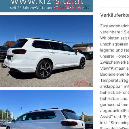
Verkäuferko
Zustandsberich
vereinbaren Si
Wir bieten sei
unschlagbaren 
lagernd und ra
unserer Homepa
Zwischenverkäu
View"Klimaanlag
Bedienelement
Temperaturreg
anklappbar, mit
beheizbarFront
beheizbar und i
geräuschdämme
abgedunkeltFahr
Assist" und "E
inkl. "Streamin
EinparkhilfeDyn