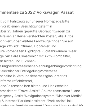
mmentare zu 2022' Volkswagen Passat
t vom Fahrzeug auf unserer Homepage:Bitte
e vorab einen Besichtigungstermin
t über 25 Jahren geprüfte Gebrauchtwagen zu
Preisen an.Keine versteckten Kosten, alle Autos
sch verfügbar.Weitere Fahrzeuge finden Sie auf
ge kfz-sitz.Irrtümer, Tippfehler und
fe vorbehalten.Highlights:Rückfahrkamera "Rear
e "Air Care Climatronic" mit Aktiv-Kombifilter,
en hinten und 3-Zonen-
elungVerkehrszeichenerkennungAnhängevorrichtung
 elektrischer EntriegelungVordersitze
scheibe in Verbundsicherheitsglas, drahtlos
nfrarot-reflektierend,
ndSeitenscheiben hinten und Heckscheibe
assistent "Travel Assist", Spurhalteassistent "Lane
mergency Assist"Navigationssystem "Discover Media"
g & Internet"Parklenkassistent "Park Assist" inkl.
amischer Fernlichtassistent "Dynamic Light Assist" für