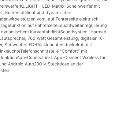
einwerferIQ.LIGHT - LED-Matrix-Scheinwerfer mit
ht, Kurvenfahrlicht und dynamischer
denwirbelstützen vorn, auf Fahrerseite elektrisch
assagefunktion auf FahrerseiteLeuchtweitenregulierung
t dynamischem KurvenfahrlichtSoundsystem "Harman
Lautsprecher, 700 Watt Gesamtleistung, digitaler 16-
er, SubwooferLED-Rückleuchten dunkelrot, mit
nkleuchteTelefonschnittstelle "Comfort" mit
efunktionApp-Connect inkl. App-Connect Wireless für
und Android Auto230-V-Steckdose an der
inten