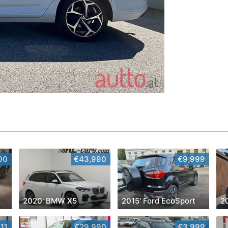
00
€43,990
€9,999
2020' BMW X5
2015' Ford EcoSport
2
11
€29,990
€3,999