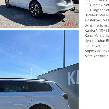
LED-Matrix-Sch
LED-Tagfahrlic
BlinkleuchteLen
einstellbar, M
dynamisch, mi
Kardon", 10+1 
Kanal-Verstärk
dynamischer Bli
induktiver Lad
Apple CarPlay 
Mittelkonsole h