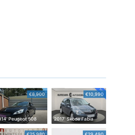
€8,900
€10,990
014' Peugeot 508
2017' Skoda Fabia
€25,980
€29,490