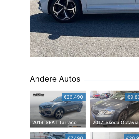
Andere Autos
€26,490
€9,8
2019' SEAT Tarraco
2017' Skoda Octavia
€7,490
€20,9