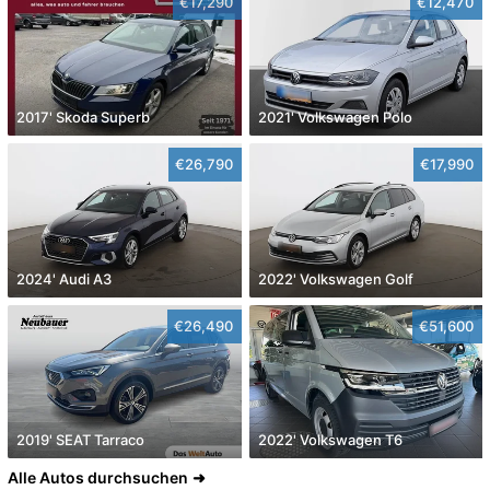
€17,290
€12,470
2017' Skoda Superb
2021' Volkswagen Polo
€26,790
€17,990
2024' Audi A3
2022' Volkswagen Golf
€26,490
€51,600
2019' SEAT Tarraco
2022' Volkswagen T6
Alle Autos durchsuchen