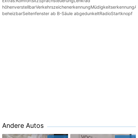
Extras:KomfortsitzSprachsteuerungLenkrad
höhenverstellbarVerkehrszeichenerkennungMüdigkeitserkennungA
beheizbarSeitenfenster ab B-Säule abgedunkeltRadioStartknopf
Andere Autos