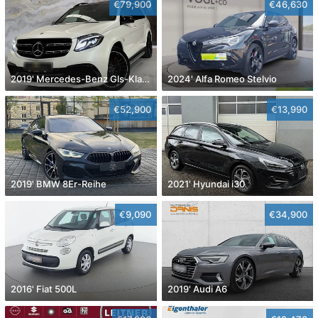
€79,900
€46,630
2019' Mercedes-Benz Gls-Klasse
2024' Alfa Romeo Stelvio
€52,900
€13,990
2019' BMW 8Er-Reihe
2021' Hyundai i30
€9,090
€34,900
2016' Fiat 500L
2019' Audi A6