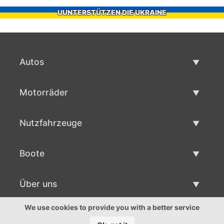
UUNTERSTÜTZEN DIE UKRAINE
Autos
Gebrauchtwagen
Motorräder
Autoverkauf
Gebrauchte Motorräder
Nutzfahrzeuge
Motorradverkauf
Gebrauchte Nutzfahrzeuge
Boote
Nutzfahrzeug Verkauf
Gebrauchtboote
Über uns
Bootsverkauf
Über uns
We use cookies to provide you with a better service