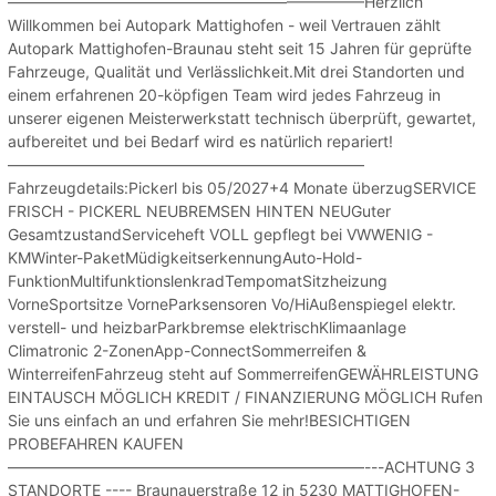
———————————————————————Herzlich
Willkommen bei Autopark Mattighofen - weil Vertrauen zählt
Autopark Mattighofen-Braunau steht seit 15 Jahren für geprüfte
Fahrzeuge, Qualität und Verlässlichkeit.Mit drei Standorten und
einem erfahrenen 20-köpfigen Team wird jedes Fahrzeug in
unserer eigenen Meisterwerkstatt technisch überprüft, gewartet,
aufbereitet und bei Bedarf wird es natürlich repariert!
———————————————————————
Fahrzeugdetails:Pickerl bis 05/2027+4 Monate überzugSERVICE
FRISCH - PICKERL NEUBREMSEN HINTEN NEUGuter
GesamtzustandServiceheft VOLL gepflegt bei VWWENIG -
KMWinter-PaketMüdigkeitserkennungAuto-Hold-
FunktionMultifunktionslenkradTempomatSitzheizung
VorneSportsitze VorneParksensoren Vo/HiAußenspiegel elektr.
verstell- und heizbarParkbremse elektrischKlimaanlage
Climatronic 2-ZonenApp-ConnectSommerreifen &
WinterreifenFahrzeug steht auf SommerreifenGEWÄHRLEISTUNG
EINTAUSCH MÖGLICH KREDIT / FINANZIERUNG MÖGLICH Rufen
Sie uns einfach an und erfahren Sie mehr!BESICHTIGEN
PROBEFAHREN KAUFEN
———————————————————————---ACHTUNG 3
STANDORTE ---- Braunauerstraße 12 in 5230 MATTIGHOFEN-