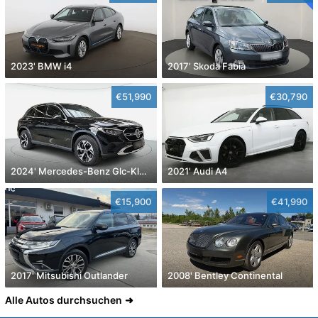
2023' BMW i4
2017' Skoda Fabia
€51,990
€30,790
2024' Mercedes-Benz Glc-Klasse
2021' Audi A4
€15,900
€41,990
2017' Mitsubishi Outlander
2008' Bentley Continental
Alle Autos durchsuchen