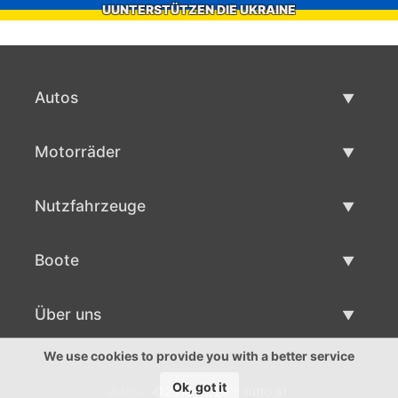
UUNTERSTÜTZEN DIE UKRAINE
Autos
Gebrauchtwagen
Motorräder
Autoverkauf
Gebrauchte Motorräder
Nutzfahrzeuge
Motorradverkauf
Gebrauchte Nutzfahrzeuge
Boote
Nutzfahrzeug Verkauf
Gebrauchtboote
Über uns
Bootsverkauf
Über uns
We use cookies to provide you with a better service
Ok, got it
©2016-2026 - autto.at
Ansprechpartner