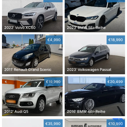
2022' Volvo XC60
2023' BMW 5Er-Reihe
€4,990
€18,990
2011' Renault Grand Scenic
2023' Volkswagen Passat
€19,990
€20,499
2012' Audi Q5
2016' BMW 4Er-Reihe
€35,990
€10,990