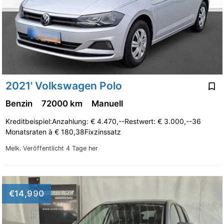
2021' Volkswagen Polo
Benzin
72000 km
Manuell
Kreditbeispiel:Anzahlung: € 4.470,--Restwert: € 3.000,--36
Monatsraten à € 180,38Fixzinssatz
Melk.
Veröffentlicht 4 Tage her
€14,990