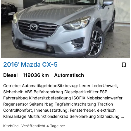
2016' Mazda CX-5
Diesel
119036 km
Automatisch
Getriebe: AutomatikgetriebeSitzbezug: Leder LederUmwelt,
Sicherheit: ABS Beifahrerairbag Dieselpartikelfilter ESP
Fahrerairbag Kindersitzbefestigung ISOFIX Nebelscheinwerfer
Regensensor Seitenairbag Tagfahrlichtschaltung Traction
ControlKomfort, Innenausstattung: Fensterheber, elektrisch
Klimaanlage Multifunktionslenkrad Servolenkung Sitzheizung …
Kitzbühel.
Veröffentlicht 4 Tage her