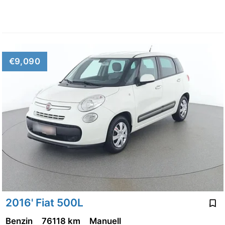
€9,090
2016' Fiat 500L
Benzin
76118 km
Manuell