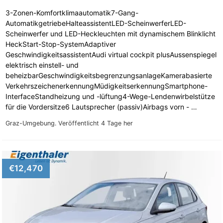
3-Zonen-Komfortklimaautomatik7-Gang-
AutomatikgetriebeHalteassistentLED-ScheinwerferLED-
Scheinwerfer und LED-Heckleuchten mit dynamischem Blinklicht
HeckStart-Stop-SystemAdaptiver
GeschwindigkeitsassistentAudi virtual cockpit plusAussenspiegel
elektrisch einstell- und
beheizbarGeschwindigkeitsbegrenzungsanlageKamerabasierte
VerkehrszeichenerkennungMüdigkeitserkennungSmartphone-
InterfaceStandheizung und -lüftung4-Wege-Lendenwirbelstütze
für die Vordersitze6 Lautsprecher (passiv)Airbags vorn - …
Graz-Umgebung.
Veröffentlicht 4 Tage her
€12,470