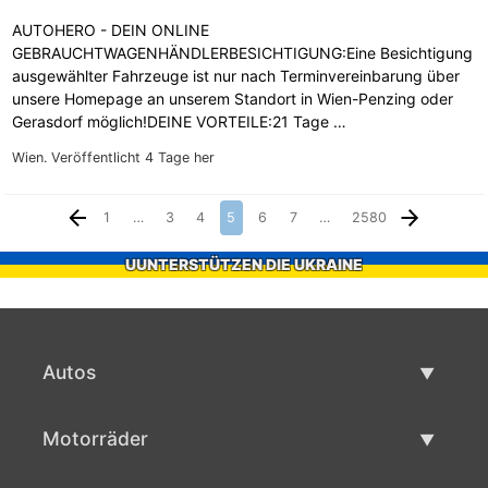
AUTOHERO - DEIN ONLINE
GEBRAUCHTWAGENHÄNDLERBESICHTIGUNG:Eine Besichtigung
ausgewählter Fahrzeuge ist nur nach Terminvereinbarung über
unsere Homepage an unserem Standort in Wien-Penzing oder
Gerasdorf möglich!DEINE VORTEILE:21 Tage …
Wien.
Veröffentlicht 4 Tage her
1
…
3
4
5
6
7
…
2580
UUNTERSTÜTZEN DIE UKRAINE
Autos
Gebrauchtwagen
Motorräder
Autoverkauf
Gebrauchte Motorräder