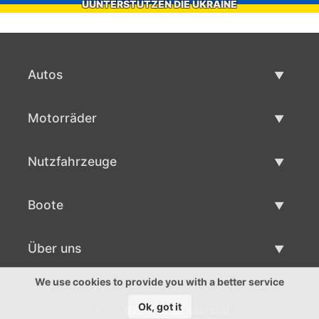
UUNTERSTÜTZEN DIE UKRAINE
Autos
Gebrauchtwagen
Motorräder
Autoverkauf
Gebrauchte Motorräder
Nutzfahrzeuge
Motorradverkauf
Gebrauchte Nutzfahrzeuge
Boote
Nutzfahrzeug Verkauf
Gebrauchtboote
Über uns
Bootsverkauf
Über uns
We use cookies to provide you with a better service
Ok, got it
©2016-2026 - autto.at
Ansprechpartner