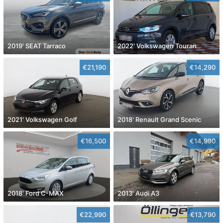
2019' SEAT Tarraco
2022' Volkswagen Touran
€21,190
€14,290
2021' Volkswagen Golf
2018' Renault Grand Scenic
€16,500
€14,990
2018' Ford C-MAX
2013' Audi A3
€22,990
€13,790