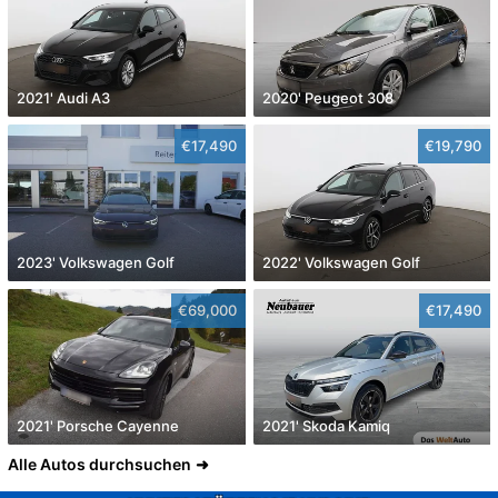
2021' Audi A3
2020' Peugeot 308
€17,490
€19,790
2023' Volkswagen Golf
2022' Volkswagen Golf
€69,000
€17,490
2021' Porsche Cayenne
2021' Skoda Kamiq
Alle Autos durchsuchen