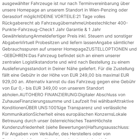
ausgewählter Fahrzeuge ist nur nach Terminvereinbarung über
unsere Homepage an unserem Standort in Wien-Penzing oder
Gerasdorf möglich!DEINE VORTEILE:21 Tage volles
Rückgaberecht ab FahrzeugübernahmeUnbestechlicher 400-
Punkte-Fahrzeug-Check1 Jahr Garantie & 1 Jahr
GewährleistungAnmeldefertiger Preis inkl. Steuern und sonstiger
AbgabenVirtuell Probesitzen und liefern lassenAngabe sämtlicher
Gebrauchsspuren auf unserer HomepageZUSTELLOPTIONEN und
-GEBÜHREN:Das Fahrzeug befindet sich an einem unserer
zentralen Logistikstandorte und wird nach Bestellung zu einem
Auslieferungsstandort in Deiner Nähe geliefert. Für die Zustellung
fällt eine Gebühr in der Höhe von EUR 249,00 bis maximal EUR
929,00 an. Alternativ kannst du das Fahrzeug gegen eine Gebühr
von Eur 0,- bis EUR 349,00 von unserem Standort
abholen.AUTOHERO FINANZIERUNG:Digitaler Abschluss von
ZuhauseFinanzierungssumme und Laufzeit frei wählbarAttraktive
KonditionenÜBER UNS:100%ige Transparenz und verlässliche
KommunikationSicherheit eines europäischen KonzernsLokale
Betreuung durch unser österreichisches TeamHöchste
Kundenzufriedenheit (siehe Bewertungen)Haftungsausschluss:
Für Angaben vom Verkäufer, des Herstellers oder von