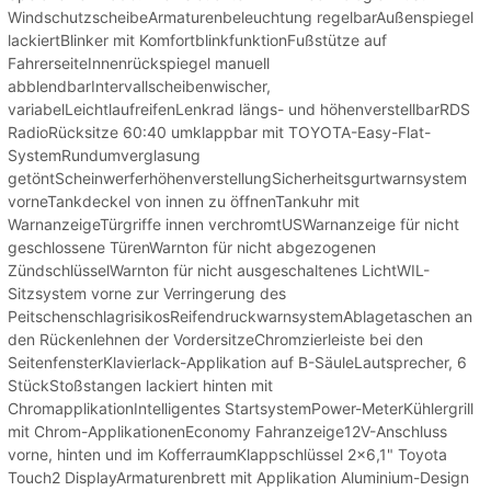
WindschutzscheibeArmaturenbeleuchtung regelbarAußenspiegel
lackiertBlinker mit KomfortblinkfunktionFußstütze auf
FahrerseiteInnenrückspiegel manuell
abblendbarIntervallscheibenwischer,
variabelLeichtlaufreifenLenkrad längs- und höhenverstellbarRDS
RadioRücksitze 60:40 umklappbar mit TOYOTA-Easy-Flat-
SystemRundumverglasung
getöntScheinwerferhöhenverstellungSicherheitsgurtwarnsystem
vorneTankdeckel von innen zu öffnenTankuhr mit
WarnanzeigeTürgriffe innen verchromtUSWarnanzeige für nicht
geschlossene TürenWarnton für nicht abgezogenen
ZündschlüsselWarnton für nicht ausgeschaltenes LichtWIL-
Sitzsystem vorne zur Verringerung des
PeitschenschlagrisikosReifendruckwarnsystemAblagetaschen an
den Rückenlehnen der VordersitzeChromzierleiste bei den
SeitenfensterKlavierlack-Applikation auf B-SäuleLautsprecher, 6
StückStoßstangen lackiert hinten mit
ChromapplikationIntelligentes StartsystemPower-MeterKühlergrill
mit Chrom-ApplikationenEconomy Fahranzeige12V-Anschluss
vorne, hinten und im KofferraumKlappschlüssel 2x6,1" Toyota
Touch2 DisplayArmaturenbrett mit Applikation Aluminium-Design