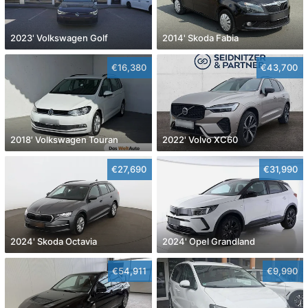
2023' Volkswagen Golf
2014' Skoda Fabia
€16,380
€43,700
2018' Volkswagen Touran
2022' Volvo XC60
€27,690
€31,990
2024' Skoda Octavia
2024' Opel Grandland
€54,911
€9,990