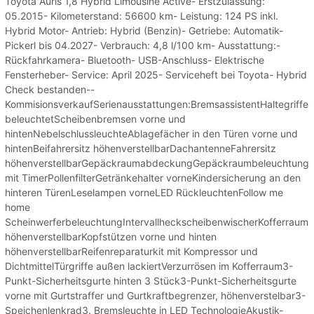
Toyota Auris 1,8 Hybrid Limousine Active- Erstzulassung:
05.2015- Kilometerstand: 56600 km- Leistung: 124 PS inkl.
Hybrid Motor- Antrieb: Hybrid (Benzin)- Getriebe: Automatik-
Pickerl bis 04.2027- Verbrauch: 4,8 l/100 km- Ausstattung:-
Rückfahrkamera- Bluetooth- USB-Anschluss- Elektrische
Fensterheber- Service: April 2025- Serviceheft bei Toyota- Hybrid
Check bestanden--
KommisionsverkaufSerienausstattungen:BremsassistentHaltegriffe
beleuchtetScheibenbremsen vorne und
hintenNebelschlussleuchteAblagefächer in den Türen vorne und
hintenBeifahrersitz höhenverstellbarDachantenneFahrersitz
höhenverstellbarGepäckraumabdeckungGepäckraumbeleuchtungMul
mit TimerPollenfilterGetränkehalter vorneKindersicherung an den
hinteren TürenLeselampen vorneLED RückleuchtenFollow me
home
ScheinwerferbeleuchtungIntervallheckscheibenwischerKofferraum
höhenverstellbarKopfstützen vorne und hinten
höhenverstellbarReifenreparaturkit mit Kompressor und
DichtmittelTürgriffe außen lackiertVerzurrösen im Kofferraum3-
Punkt-Sicherheitsgurte hinten 3 Stück3-Punkt-Sicherheitsgurte
vorne mit Gurtstraffer und Gurtkraftbegrenzer, höhenverstelbar3-
Speichenlenkrad3. Bremsleuchte in LED TechnologieAkustik-