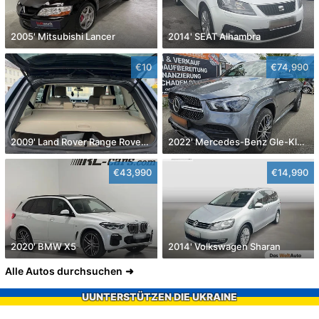
2005' Mitsubishi Lancer
2014' SEAT Alhambra
€10
€74,990
2009' Land Rover Range Rover Sport
2022' Mercedes-Benz Gle-Klasse
€43,990
€14,990
2020' BMW X5
2014' Volkswagen Sharan
Alle Autos durchsuchen
UUNTERSTÜTZEN DIE UKRAINE