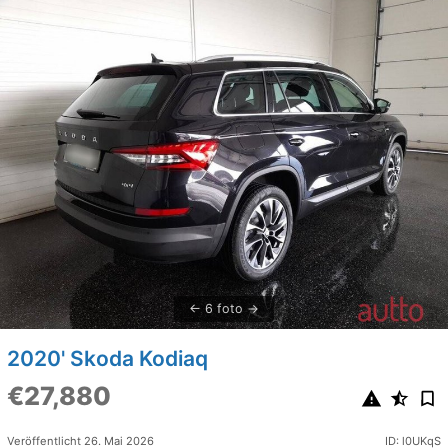
6 foto
2020' Skoda Kodiaq
€27,880
Veröffentlicht 26. Mai 2026
ID: l0UKqS