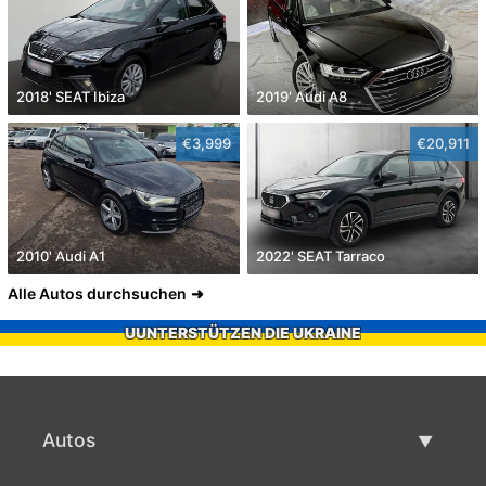
2018' SEAT Ibiza
2019' Audi A8
€3,999
€20,911
2010' Audi A1
2022' SEAT Tarraco
Alle Autos durchsuchen
UUNTERSTÜTZEN DIE UKRAINE
Autos
Gebrauchtwagen