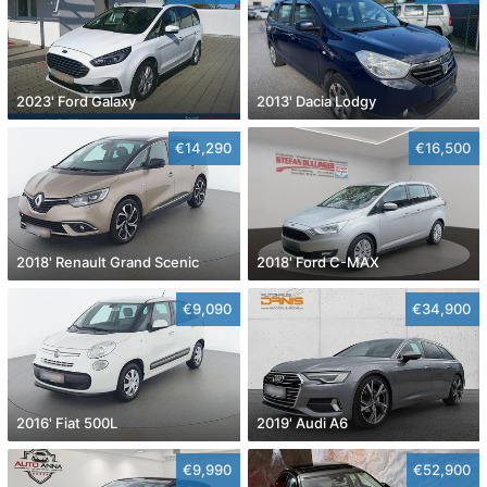
2023' Ford Galaxy
2013' Dacia Lodgy
€14,290
€16,500
2018' Renault Grand Scenic
2018' Ford C-MAX
€9,090
€34,900
2016' Fiat 500L
2019' Audi A6
€9,990
€52,900