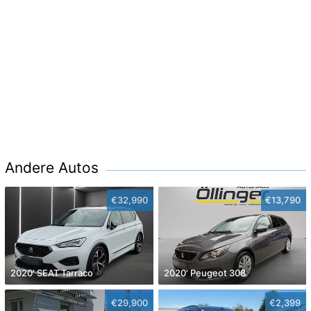
Andere Autos
€32,990
€13,790
2020' SEAT Tarraco
2020' Peugeot 308
€29,900
€2,399