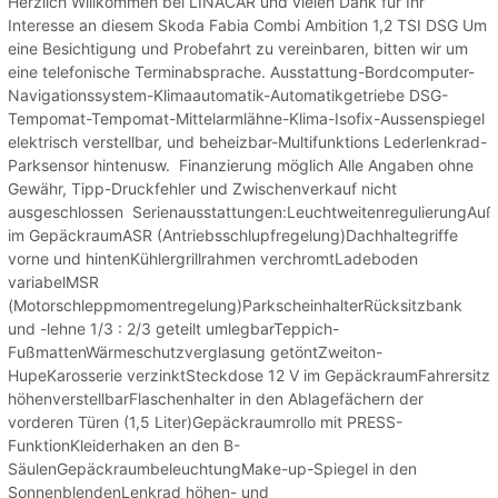
Herzlich Willkommen bei LINACAR und vielen Dank für Ihr
Interesse an diesem Skoda Fabia Combi Ambition 1,2 TSI DSG Um
eine Besichtigung und Probefahrt zu vereinbaren, bitten wir um
eine telefonische Terminabsprache. Ausstattung-Bordcomputer-
Navigationssystem-Klimaautomatik-Automatikgetriebe DSG-
Tempomat-Tempomat-Mittelarmlähne-Klima-Isofix-Aussenspiegel
elektrisch verstellbar, und beheizbar-Multifunktions Lederlenkrad-
Parksensor hintenusw. Finanzierung möglich Alle Angaben ohne
Gewähr, Tipp-Druckfehler und Zwischenverkauf nicht
ausgeschlossen Serienausstattungen:LeuchtweitenregulierungAuß
im GepäckraumASR (Antriebsschlupfregelung)Dachhaltegriffe
vorne und hintenKühlergrillrahmen verchromtLadeboden
variabelMSR
(Motorschleppmomentregelung)ParkscheinhalterRücksitzbank
und -lehne 1/3 : 2/3 geteilt umlegbarTeppich-
FußmattenWärmeschutzverglasung getöntZweiton-
HupeKarosserie verzinktSteckdose 12 V im GepäckraumFahrersitz
höhenverstellbarFlaschenhalter in den Ablagefächern der
vorderen Türen (1,5 Liter)Gepäckraumrollo mit PRESS-
FunktionKleiderhaken an den B-
SäulenGepäckraumbeleuchtungMake-up-Spiegel in den
SonnenblendenLenkrad höhen- und