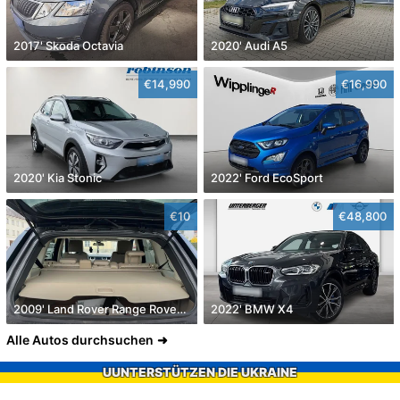
2017' Skoda Octavia
2020' Audi A5
€14,990
€16,990
2020' Kia Stonic
2022' Ford EcoSport
€10
€48,800
2009' Land Rover Range Rover Sport
2022' BMW X4
Alle Autos durchsuchen
UUNTERSTÜTZEN DIE UKRAINE