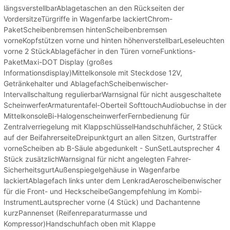
längsverstellbarAblagetaschen an den Rückseiten der
VordersitzeTürgriffe in Wagenfarbe lackiertChrom-
PaketScheibenbremsen hintenScheibenbremsen
vorneKopfstützen vorne und hinten höhenverstellbarLeseleuchten
vorne 2 StückAblagefächer in den Türen vorneFunktions-
PaketMaxi-DOT Display (großes
Informationsdisplay)Mittelkonsole mit Steckdose 12V,
Getränkehalter und AblagefachScheibenwischer-
Intervallschaltung regulierbarWarnsignal für nicht ausgeschaltete
ScheinwerferArmaturentafel-Oberteil SofttouchAudiobuchse in der
MittelkonsoleBi-HalogenscheinwerferFernbedienung für
Zentralverriegelung mit KlappschlüsselHandschuhfächer, 2 Stück
auf der BeifahrerseiteDreipunktgurt an allen Sitzen, Gurtstraffer
vorneScheiben ab B-Säule abgedunkelt - SunSetLautsprecher 4
Stück zusätzlichWarnsignal für nicht angelegten Fahrer-
SicherheitsgurtAußenspiegelgehäuse in Wagenfarbe
lackiertAblagefach links unter dem LenkradAeroscheibenwischer
für die Front- und HeckscheibeGangempfehlung im Kombi-
InstrumentLautsprecher vorne (4 Stück) und Dachantenne
kurzPannenset (Reifenreparaturmasse und
Kompressor)Handschuhfach oben mit Klappe