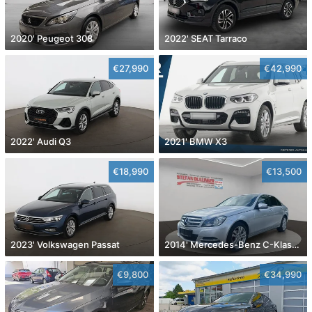
2020' Peugeot 308
2022' SEAT Tarraco
€27,990
€42,990
2022' Audi Q3
2021' BMW X3
€18,990
€13,500
2023' Volkswagen Passat
2014' Mercedes-Benz C-Klasse
€9,800
€34,990