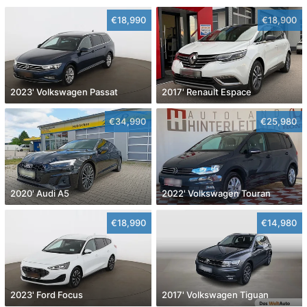
€18,990
€18,900
2023' Volkswagen Passat
2017' Renault Espace
€34,990
€25,980
2020' Audi A5
2022' Volkswagen Touran
€18,990
€14,980
2023' Ford Focus
2017' Volkswagen Tiguan