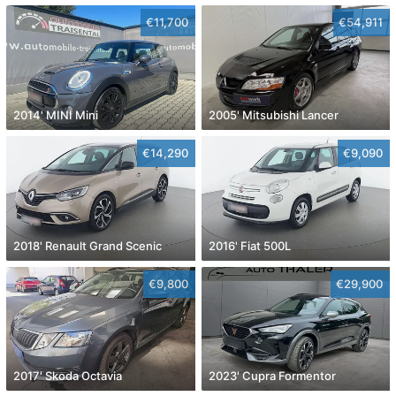
€11,700
€54,911
2014' MINI Mini
2005' Mitsubishi Lancer
€14,290
€9,090
2018' Renault Grand Scenic
2016' Fiat 500L
€9,800
€29,900
2017' Skoda Octavia
2023' Cupra Formentor