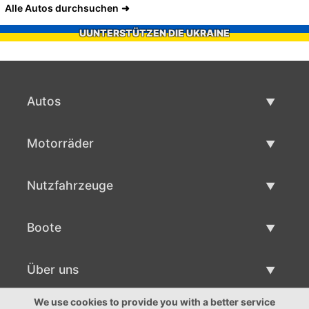
Alle Autos durchsuchen
UUNTERSTÜTZEN DIE UKRAINE
Autos
Gebrauchtwagen
Motorräder
Autoverkauf
Gebrauchte Motorräder
Nutzfahrzeuge
Motorradverkauf
Gebrauchte Nutzfahrzeuge
Boote
Nutzfahrzeug Verkauf
Gebrauchtboote
Über uns
Bootsverkauf
Über uns
We use cookies to provide you with a better service