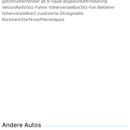
getöntSeitenfenster ab B-Säule abgedunkeltPolsterung
VeloursRadioSitz-Fahrer höhenverstellbarSitz-Fah Beifahrer
höhenverstellbar2 zusätzliche Sitzegeteilte
RückbankStartknopfHeckklappe
Andere Autos