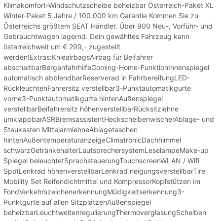
Klimakomfort-Windschutzscheibe beheizbar Österreich-Paket XL
Winter-Paket 5 Jahre / 100.000 km Garantie Kommen Sie zu
Österreichs größtem SEAT Händler. Über 900 Neu-, Vorführ- und
Gebrauchtwagen lagernd. Dein gewähltes Fahrzeug kann
österreichweit um € 299,- zugestellt
werden!Extras:KnieairbagsAirbag für Beifahrer
abschaltbarBerganfahrhilfeComing-Home-FunktionInnenspiegel
automatisch abblendbarReserverad in FahrbereifungLED-
RückleuchtenFahrersitz verstellbar3-Punktautomatikgurte
vorne3-Punktautomatikgurte hintenAußenspiegel
verstellbarBeifahrersitz höhenverstellbarRücksitzlehne
umklappbarASRBremsassistentHeckscheibenwischerAblage- und
Staukasten MittelarmlehneAblagetaschen
hintenAußentemperaturanzeigeClimatronicDachhimmel
schwarzGetränkehalterLautsprechersystemLeselampeMake-up
Spiegel beleuchtetSprachsteuerungTouchscreenWLAN / Wifi
SpotLenkrad höhenverstellbarLenkrad neigungsverstellbarTire
Mobility Set Reifendichtmittel und KompressorKopfstützen im
FondVerkehrszeichenerkennungMüdigkeitserkennung3-
Punktgurte auf allen SitzplätzenAußenspiegel
beheizbarLeuchtweitenregulierungThermoverglasungScheiben