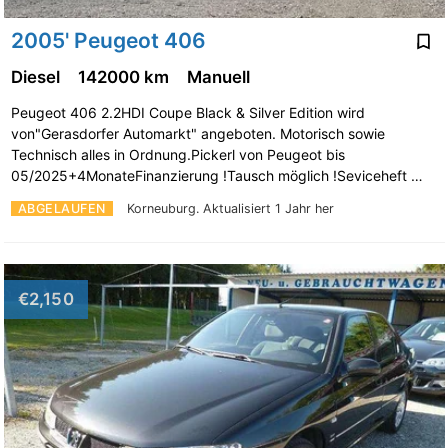
2005' Peugeot 406
Diesel
142000 km
Manuell
Peugeot 406 2.2HDI Coupe Black & Silver Edition wird
von"Gerasdorfer Automarkt" angeboten. Motorisch sowie
Technisch alles in Ordnung.Pickerl von Peugeot bis
05/2025+4MonateFinanzierung !Tausch möglich !Seviceheft …
ABGELAUFEN
Korneuburg.
Aktualisiert 1 Jahr her
€2,150