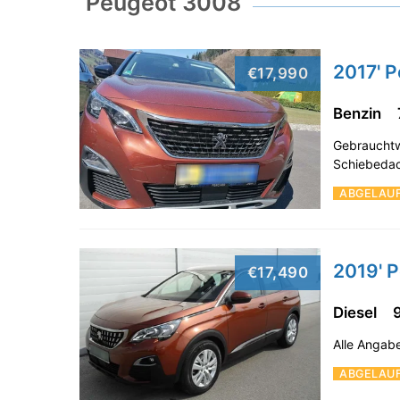
Peugeot 3008
2017' 
€17,990
Benzin
Gebrauchtw
Schiebedach
ABGELAU
2019' 
€17,490
Diesel
Alle Angab
ABGELAU