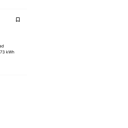
Bad
e!73 kWh