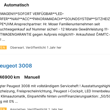
m
Automatisch
RWAGEN!!!*SOFORT VERFÜGBAR**LED-
RFER**NAVI**ACC**PANORAMADACH**SOUNDSYSTEM**SITZHEIZ
*UVM.Ansprechpartner: Hr. Moser Familienunternehmen seit
uchtwagenkauf auf Nummer sicher! - 12 Monate Gewährleistung !!!-
WAGENGARANTIE gegen Aufpreis möglich!!!- Ankaufstest ÖAMTC
n! …
FEN
Oberwart.
Veröffentlicht 1 Jahr her
Peugeot 3008
46900 km
Manuell
ter Peugeot 3008 mit vollständigem Serviceheft ! Ausstattungshighl
itzheizung, Freisprecheinrichtung, Peugeot i-Cockpit, LED Innenbele
Klimaautomatik, Einparkhilfe hinten uvm!Finanzierungsaktion: „50/5
ng mit 0% …
FEN
Amstetten.
Veröffentlicht 1 Jahr her