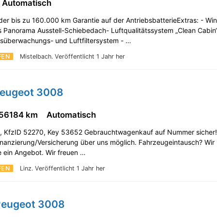
Automatisch
der bis zu 160.000 km Garantie auf der AntriebsbatterieExtras: - Wi
s Panorama Ausstell-Schiebedach- Luftqualitätssystem „Clean Cabin“
ätsüberwachungs- und Luftfiltersystem - …
FEN
Mistelbach.
Veröffentlicht 1 Jahr her
Peugeot 3008
56184 km
Automatisch
, KfzID 52270, Key 53652 Gebrauchtwagenkauf auf Nummer sicher!
Finanzierung/Versicherung über uns möglich. Fahrzeugeintausch? Wi
e ein Angebot. Wir freuen …
FEN
Linz.
Veröffentlicht 1 Jahr her
Peugeot 3008