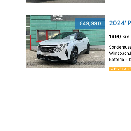
2024' 
€49,990
1990 km
Sonderauss
Wimsbach.N
Batterie =
ABGELAU