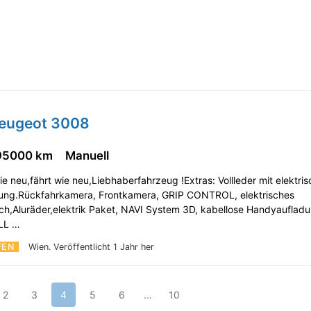
Peugeot 3008
95000 km
Manuell
ie neu,fährt wie neu,Liebhaberfahrzeug !Extras: Vollleder mit elektris
llung.Rückfahrkamera, Frontkamera, GRIP CONTROL, elektrisches
ch,Aluräder,elektrik Paket, NAVI System 3D, kabellose Handyaufladu
ULL …
FEN
Wien.
Veröffentlicht 1 Jahr her
2
3
4
5
6
…
10