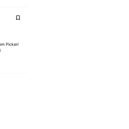
em Pickerl
t