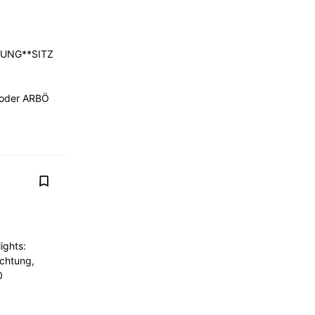
UNG**SITZLÜFTUNG**VOLLLEDER**ELEKTRISCHE
 oder ARBÖ
ights:
uchtung,
0