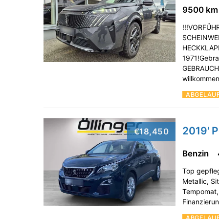
9500 k
!!!VORFÜH
SCHEINWE
HECKKLAPPE
1971!Gebra
GEBRAUCHT
willkomme
ABGELAU
2019' 
€18,450
Benzin
Top gepfleg
Metallic, S
Tempomat, 
Finanzieru
ABGELAU