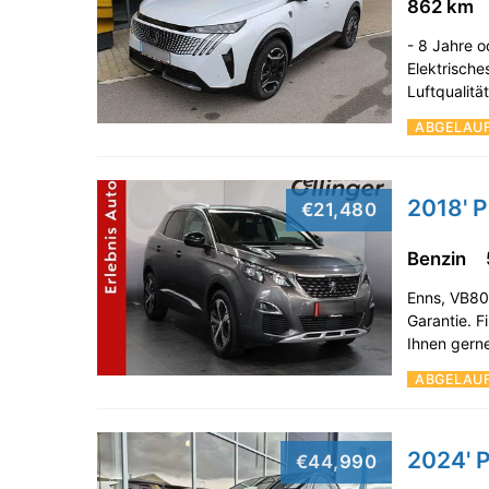
862 km
- 8 Jahre o
Elektrische
Luftqualit
ABGELAU
2018' 
€21,480
Benzin
Enns, VB80
Garantie. 
Ihnen gern
ABGELAU
2024' 
€44,990