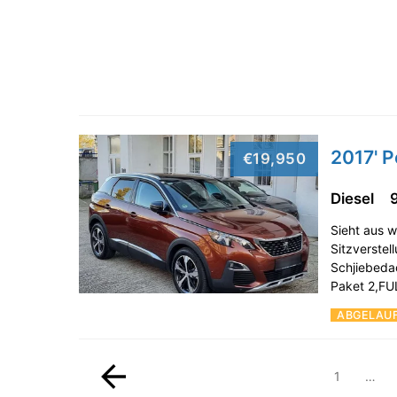
2017' 
€19,950
Diesel
Sieht aus w
Sitzverste
Schjiebeda
Paket 2,F
ABGELAU
1
…