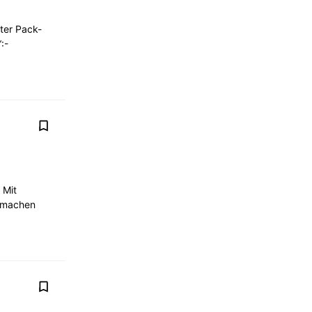
nter Pack-
:-
 Mit
r machen