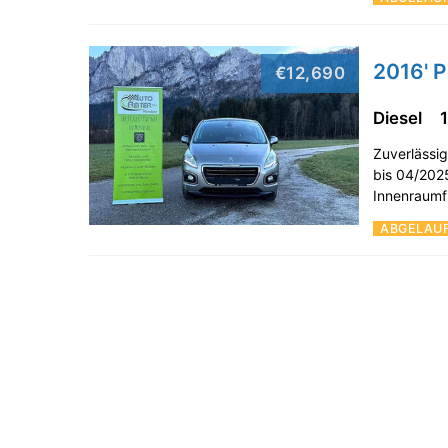
2016' 
€12,690
Diesel
Zuverlässi
bis 04/2025
Innenraumf
ABGELAU