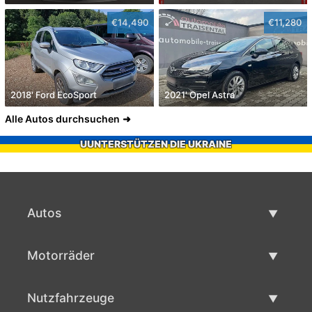
€14,490
€11,280
2018' Ford EcoSport
2021' Opel Astra
Alle Autos durchsuchen
UUNTERSTÜTZEN DIE UKRAINE
Autos
Gebrauchtwagen
Motorräder
Autoverkauf
Gebrauchte Motorräder
Nutzfahrzeuge