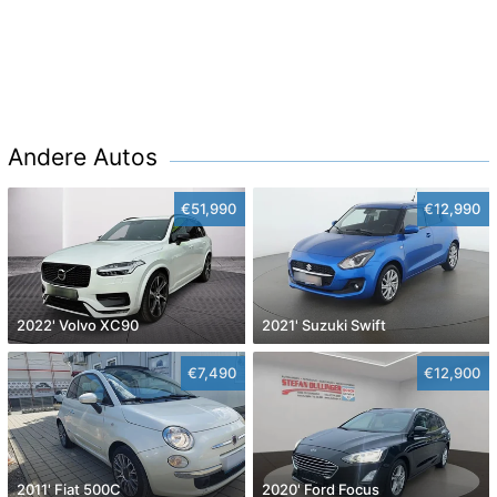
Andere Autos
€51,990
€12,990
2022' Volvo XC90
2021' Suzuki Swift
€7,490
€12,900
2011' Fiat 500C
2020' Ford Focus