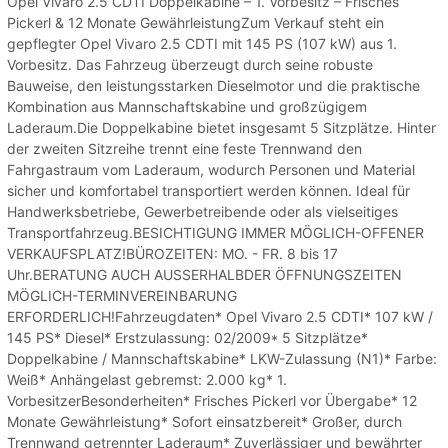
Opel Vivaro 2.5 CDTI Doppelkabine – 1. Vorbesitz – Frisches
Pickerl & 12 Monate GewährleistungZum Verkauf steht ein
gepflegter Opel Vivaro 2.5 CDTI mit 145 PS (107 kW) aus 1.
Vorbesitz. Das Fahrzeug überzeugt durch seine robuste
Bauweise, den leistungsstarken Dieselmotor und die praktische
Kombination aus Mannschaftskabine und großzügigem
Laderaum.Die Doppelkabine bietet insgesamt 5 Sitzplätze. Hinter
der zweiten Sitzreihe trennt eine feste Trennwand den
Fahrgastraum vom Laderaum, wodurch Personen und Material
sicher und komfortabel transportiert werden können. Ideal für
Handwerksbetriebe, Gewerbetreibende oder als vielseitiges
Transportfahrzeug.BESICHTIGUNG IMMER MÖGLICH-OFFENER
VERKAUFSPLATZ!BÜROZEITEN: MO. - FR. 8 bis 17
Uhr.BERATUNG AUCH AUSSERHALBDER ÖFFNUNGSZEITEN
MÖGLICH-TERMINVEREINBARUNG
ERFORDERLICH!Fahrzeugdaten* Opel Vivaro 2.5 CDTI* 107 kW /
145 PS* Diesel* Erstzulassung: 02/2009* 5 Sitzplätze*
Doppelkabine / Mannschaftskabine* LKW-Zulassung (N1)* Farbe:
Weiß* Anhängelast gebremst: 2.000 kg* 1.
VorbesitzerBesonderheiten* Frisches Pickerl vor Übergabe* 12
Monate Gewährleistung* Sofort einsatzbereit* Großer, durch
Trennwand getrennter Laderaum* Zuverlässiger und bewährter