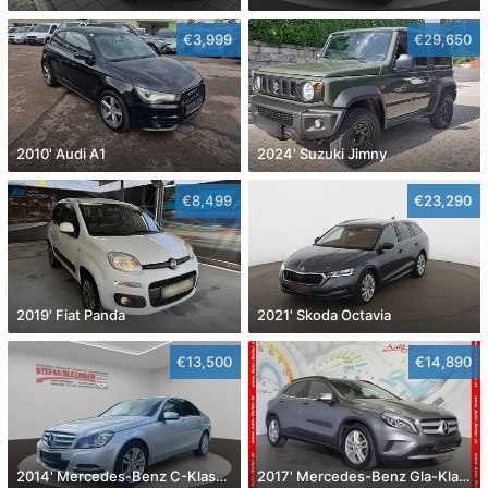
€3,999
€29,650
2010' Audi A1
2024' Suzuki Jimny
€8,499
€23,290
2019' Fiat Panda
2021' Skoda Octavia
€13,500
€14,890
2014' Mercedes-Benz C-Klasse
2017' Mercedes-Benz Gla-Klasse