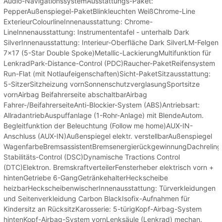
Audio-NavigationssystemAusstattungs-Paket:
PepperAußenspiegel-PaketBlinkleuchten WeißChrome-Line
ExterieurColourlineInnenausstattung: Chrome-
LineInnenausstattung: Instrumententafel - unterhalb Dark
SilverInnenausstattung: Interieur-Oberfläche Dark SilverLM-Felgen
7x17 (5-Star Double Spoke)Metallic-LackierungMultifunktion für
LenkradPark-Distance-Control (PDC)Raucher-PaketReifensystem
Run-Flat (mit Notlaufeigenschaften)Sicht-PaketSitzausstattung:
5-SitzerSitzheizung vornSonnenschutzverglasungSportsitze
vornAirbag Beifahrerseite abschaltbarAirbag
Fahrer-/BeifahrerseiteAnti-Blockier-System (ABS)Antriebsart:
AllradantriebAuspuffanlage (1-Rohr-Anlage) mit BlendeAutom.
Begleitfunktion der Beleuchtung (Follow me home)AUX-IN-
Anschluss (AUX-IN)Außenspiegel elektr. verstellbarAußenspiegel
WagenfarbeBremsassistentBremsenergierückgewinnungDachrelin
Stabilitäts-Control (DSC)Dynamische Tractions Control
(DTC)Elektron. BremskraftverteilerFensterheber elektrisch vorn +
hintenGetriebe 6-GangGetränkehalterHeckscheibe
heizbarHeckscheibenwischerInnenausstattung: Türverkleidungen
und Seitenverkleidung Carbon BlackIsofix-Aufnahmen für
Kindersitz an RücksitzKarosserie: 5-türigKopf-Airbag-System
hintenKopf-Airbag-System vornLenksäule (Lenkrad) mechan.