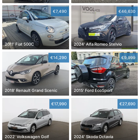
€7,490
€46,630
2011' Fiat 500C
2024' Alfa Romeo Stelvio
€14,290
€9,999
2018' Renault Grand Scenic
2015' Ford EcoSport
€17,990
€27,690
2022' Volkswagen Golf
2024' Skoda Octavia