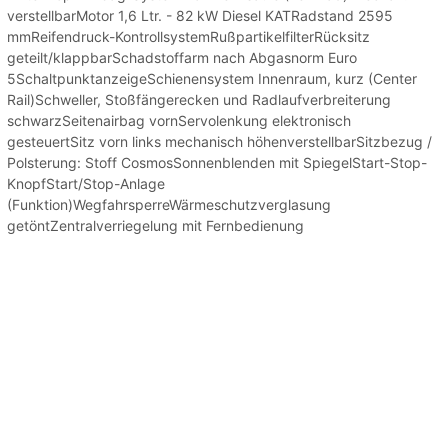
verstellbarMotor 1,6 Ltr. - 82 kW Diesel KATRadstand 2595
mmReifendruck-KontrollsystemRußpartikelfilterRücksitz
geteilt/klappbarSchadstoffarm nach Abgasnorm Euro
5SchaltpunktanzeigeSchienensystem Innenraum, kurz (Center
Rail)Schweller, Stoßfängerecken und Radlaufverbreiterung
schwarzSeitenairbag vornServolenkung elektronisch
gesteuertSitz vorn links mechanisch höhenverstellbarSitzbezug /
Polsterung: Stoff CosmosSonnenblenden mit SpiegelStart-Stop-
KnopfStart/Stop-Anlage
(Funktion)WegfahrsperreWärmeschutzverglasung
getöntZentralverriegelung mit Fernbedienung