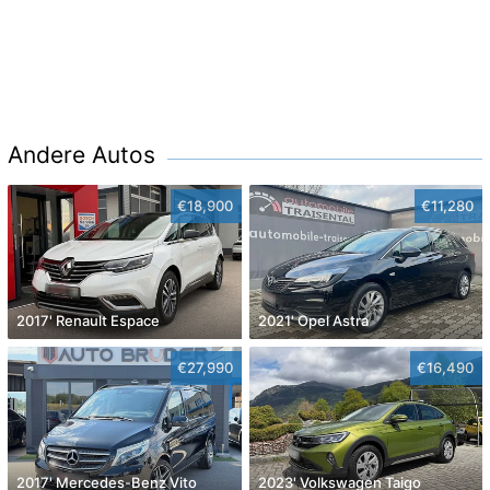
Andere Autos
€18,900
€11,280
2017' Renault Espace
2021' Opel Astra
€27,990
€16,490
2017' Mercedes-Benz Vito
2023' Volkswagen Taigo