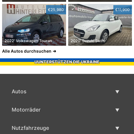
€25,980
€11,900
2022' Volkswagen Touran
2020' Suzuki Swift
Alle Autos durchsuchen
UUNTERSTÜTZEN DIE UKRAINE
Autos
Gebrauchtwagen
Motorräder
Autoverkauf
Gebrauchte Motorräder
Nutzfahrzeuge