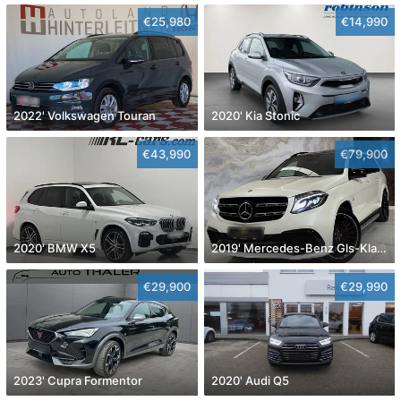
€25,980
€14,990
2022' Volkswagen Touran
2020' Kia Stonic
€43,990
€79,900
2020' BMW X5
2019' Mercedes-Benz Gls-Klasse
€29,900
€29,990
2023' Cupra Formentor
2020' Audi Q5