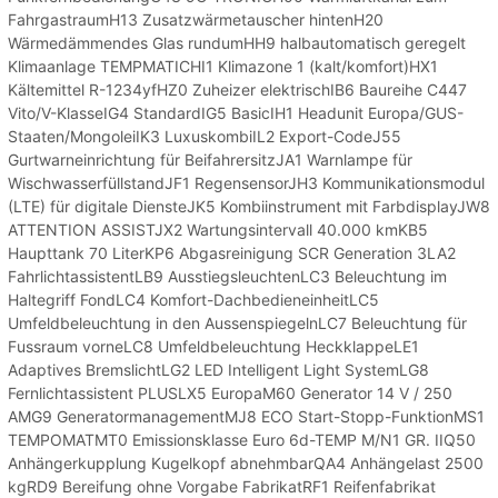
FahrgastraumH13 Zusatzwärmetauscher hintenH20
Wärmedämmendes Glas rundumHH9 halbautomatisch geregelt
Klimaanlage TEMPMATICHI1 Klimazone 1 (kalt/komfort)HX1
Kältemittel R-1234yfHZ0 Zuheizer elektrischIB6 Baureihe C447
Vito/V-KlasseIG4 StandardIG5 BasicIH1 Headunit Europa/GUS-
Staaten/MongoleiIK3 LuxuskombiIL2 Export-CodeJ55
Gurtwarneinrichtung für BeifahrersitzJA1 Warnlampe für
WischwasserfüllstandJF1 RegensensorJH3 Kommunikationsmodul
(LTE) für digitale DiensteJK5 Kombiinstrument mit FarbdisplayJW8
ATTENTION ASSISTJX2 Wartungsintervall 40.000 kmKB5
Haupttank 70 LiterKP6 Abgasreinigung SCR Generation 3LA2
FahrlichtassistentLB9 AusstiegsleuchtenLC3 Beleuchtung im
Haltegriff FondLC4 Komfort-DachbedieneinheitLC5
Umfeldbeleuchtung in den AussenspiegelnLC7 Beleuchtung für
Fussraum vorneLC8 Umfeldbeleuchtung HeckklappeLE1
Adaptives BremslichtLG2 LED Intelligent Light SystemLG8
Fernlichtassistent PLUSLX5 EuropaM60 Generator 14 V / 250
AMG9 GeneratormanagementMJ8 ECO Start-Stopp-FunktionMS1
TEMPOMATMT0 Emissionsklasse Euro 6d-TEMP M/N1 GR. IIQ50
Anhängerkupplung Kugelkopf abnehmbarQA4 Anhängelast 2500
kgRD9 Bereifung ohne Vorgabe FabrikatRF1 Reifenfabrikat