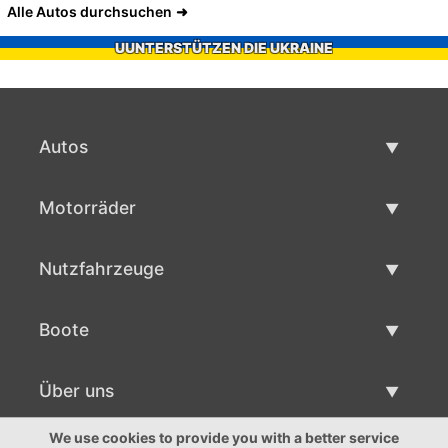
Alle Autos durchsuchen
UUNTERSTÜTZEN DIE UKRAINE
Autos
Gebrauchtwagen
Motorräder
Autoverkauf
Gebrauchte Motorräder
Nutzfahrzeuge
Motorradverkauf
Gebrauchte Nutzfahrzeuge
Boote
Nutzfahrzeug Verkauf
Gebrauchtboote
Über uns
Bootsverkauf
Über uns
We use cookies to provide you with a better service