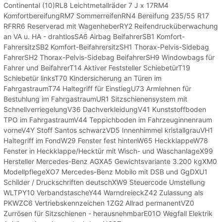
Continental (10)RL8 Leichtmetallräder 7 J x 17RM4
KomfortbereifungRM7 SommerreifenRN4 Bereifung 235/55 R17
RFRR6 Reserverad mit WagenheberRY2 Reifendrucküberwachung
an VA u. HA - drahtlosSA6 Airbag BeifahrerSB1 Komfort-
FahrersitzSB2 Komfort-BeifahrersitzSH1 Thorax-Pelvis-Sidebag
FahrerSH2 Thorax-Pelvis-Sidebag BeifahrerSH9 Windowbags für
Fahrer und BeifahrerT14 Aktiver Feststeller SchiebetürT19
Schiebetür linksT70 Kindersicherung an Türen im
FahrgastraumT74 Haltegriff für EinstiegU73 Armlehnen für
Bestuhlung im FahrgastraumUR1 Sitzschienensystem mit
SchnellverriegelungV36 DachverkleidungV41 Kunststoffboden
TPO im FahrgastraumV44 Teppichboden im Fahrzeuginnenraum
vorneV4Y Stoff Santos schwarzVD5 Innenhimmel kristallgrauVH1
Haltegriff im FondW29 Fenster fest hintenW65 HeckklappeW78
Fenster in Heckklappe/Hecktür mit Wisch- und WaschanlageX99
Hersteller Mercedes-Benz AGXA5 Gewichtsvariante 3.200 kgXM0
ModellpflegeXO7 Mercedes-Benz Mobilo mit DSB und GgDXU1
Schilder / Druckschriften deutschXW9 Steuercode Umstellung
WLTPY10 VerbandstascheY44 WarndreieckZ42 Zulassung als
PKWZC6 Vertriebskennzeichen 1ZG2 Allrad permanentVZ0
Zurrösen für Sitzschienen - herausnehmbarE01O Wegfall Elektrik