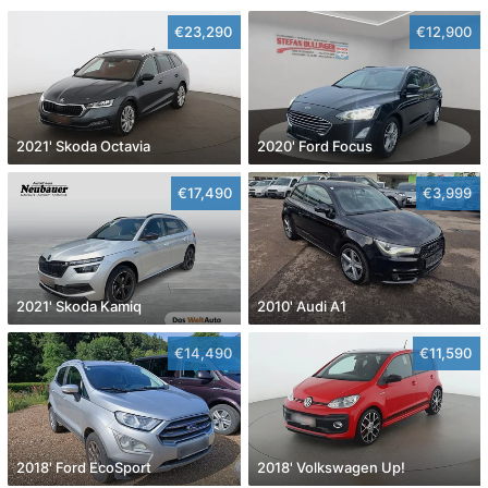
€23,290
€12,900
2021' Skoda Octavia
2020' Ford Focus
€17,490
€3,999
2021' Skoda Kamiq
2010' Audi A1
€14,490
€11,590
2018' Ford EcoSport
2018' Volkswagen Up!