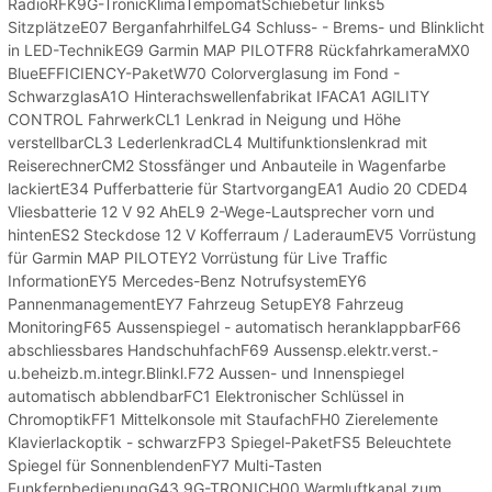
RadioRFK9G-TronicKlimaTempomatSchiebetür links5
SitzplätzeE07 BerganfahrhilfeLG4 Schluss- - Brems- und Blinklicht
in LED-TechnikEG9 Garmin MAP PILOTFR8 RückfahrkameraMX0
BlueEFFICIENCY-PaketW70 Colorverglasung im Fond -
SchwarzglasA1O Hinterachswellenfabrikat IFACA1 AGILITY
CONTROL FahrwerkCL1 Lenkrad in Neigung und Höhe
verstellbarCL3 LederlenkradCL4 Multifunktionslenkrad mit
ReiserechnerCM2 Stossfänger und Anbauteile in Wagenfarbe
lackiertE34 Pufferbatterie für StartvorgangEA1 Audio 20 CDED4
Vliesbatterie 12 V 92 AhEL9 2-Wege-Lautsprecher vorn und
hintenES2 Steckdose 12 V Kofferraum / LaderaumEV5 Vorrüstung
für Garmin MAP PILOTEY2 Vorrüstung für Live Traffic
InformationEY5 Mercedes-Benz NotrufsystemEY6
PannenmanagementEY7 Fahrzeug SetupEY8 Fahrzeug
MonitoringF65 Aussenspiegel - automatisch heranklappbarF66
abschliessbares HandschuhfachF69 Aussensp.elektr.verst.-
u.beheizb.m.integr.Blinkl.F72 Aussen- und Innenspiegel
automatisch abblendbarFC1 Elektronischer Schlüssel in
ChromoptikFF1 Mittelkonsole mit StaufachFH0 Zierelemente
Klavierlackoptik - schwarzFP3 Spiegel-PaketFS5 Beleuchtete
Spiegel für SonnenblendenFY7 Multi-Tasten
FunkfernbedienungG43 9G-TRONICH00 Warmluftkanal zum