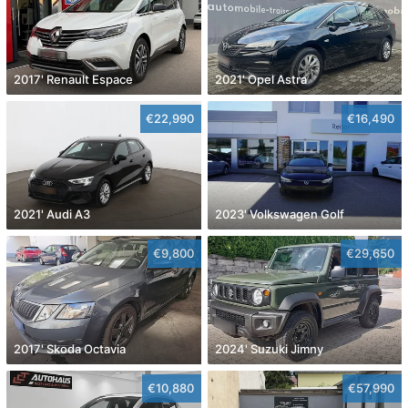
2017' Renault Espace
2021' Opel Astra
€22,990
€16,490
2021' Audi A3
2023' Volkswagen Golf
€9,800
€29,650
2017' Skoda Octavia
2024' Suzuki Jimny
€10,880
€57,990