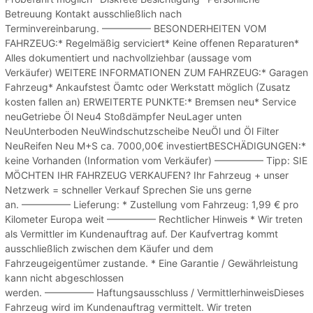
Betreuung Kontakt ausschließlich nach
Terminvereinbarung. ————— BESONDERHEITEN VOM
FAHRZEUG:* Regelmäßig serviciert* Keine offenen Reparaturen*
Alles dokumentiert und nachvollziehbar (aussage vom
Verkäufer) WEITERE INFORMATIONEN ZUM FAHRZEUG:* Garagen
Fahrzeug* Ankaufstest Öamtc oder Werkstatt möglich (Zusatz
kosten fallen an) ERWEITERTE PUNKTE:* Bremsen neu* Service
neuGetriebe Öl Neu4 Stoßdämpfer NeuLager unten
NeuUnterboden NeuWindschutzscheibe NeuÖl und Öl Filter
NeuReifen Neu M+S ca. 7000,00€ investiertBESCHÄDIGUNGEN:*
keine Vorhanden (Information vom Verkäufer) ————— Tipp: SIE
MÖCHTEN IHR FAHRZEUG VERKAUFEN? Ihr Fahrzeug + unser
Netzwerk = schneller Verkauf Sprechen Sie uns gerne
an. ————— Lieferung: * Zustellung vom Fahrzeug: 1,99 € pro
Kilometer Europa weit ————— Rechtlicher Hinweis * Wir treten
als Vermittler im Kundenauftrag auf. Der Kaufvertrag kommt
ausschließlich zwischen dem Käufer und dem
Fahrzeugeigentümer zustande. * Eine Garantie / Gewährleistung
kann nicht abgeschlossen
werden. ————— Haftungsausschluss / VermittlerhinweisDieses
Fahrzeug wird im Kundenauftrag vermittelt. Wir treten