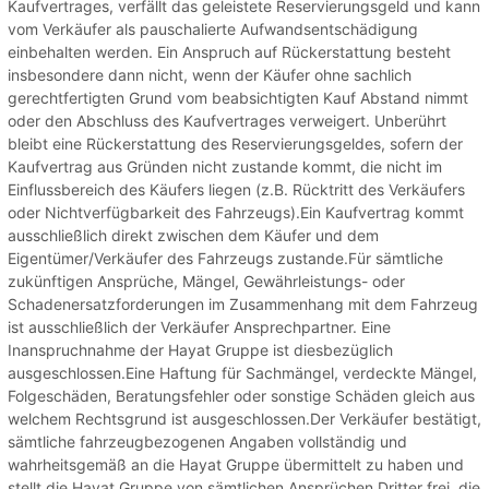
Kaufvertrages, verfällt das geleistete Reservierungsgeld und kann
vom Verkäufer als pauschalierte Aufwandsentschädigung
einbehalten werden. Ein Anspruch auf Rückerstattung besteht
insbesondere dann nicht, wenn der Käufer ohne sachlich
gerechtfertigten Grund vom beabsichtigten Kauf Abstand nimmt
oder den Abschluss des Kaufvertrages verweigert. Unberührt
bleibt eine Rückerstattung des Reservierungsgeldes, sofern der
Kaufvertrag aus Gründen nicht zustande kommt, die nicht im
Einflussbereich des Käufers liegen (z.B. Rücktritt des Verkäufers
oder Nichtverfügbarkeit des Fahrzeugs).Ein Kaufvertrag kommt
ausschließlich direkt zwischen dem Käufer und dem
Eigentümer/Verkäufer des Fahrzeugs zustande.Für sämtliche
zukünftigen Ansprüche, Mängel, Gewährleistungs- oder
Schadenersatzforderungen im Zusammenhang mit dem Fahrzeug
ist ausschließlich der Verkäufer Ansprechpartner. Eine
Inanspruchnahme der Hayat Gruppe ist diesbezüglich
ausgeschlossen.Eine Haftung für Sachmängel, verdeckte Mängel,
Folgeschäden, Beratungsfehler oder sonstige Schäden gleich aus
welchem Rechtsgrund ist ausgeschlossen.Der Verkäufer bestätigt,
sämtliche fahrzeugbezogenen Angaben vollständig und
wahrheitsgemäß an die Hayat Gruppe übermittelt zu haben und
stellt die Hayat Gruppe von sämtlichen Ansprüchen Dritter frei, die