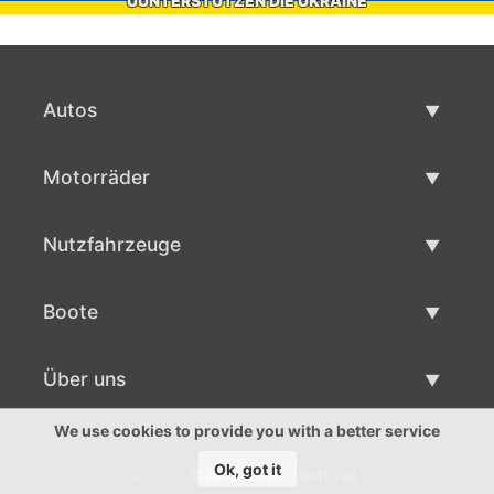
UUNTERSTÜTZEN DIE UKRAINE
Autos
Gebrauchtwagen
Motorräder
Autoverkauf
Gebrauchte Motorräder
Nutzfahrzeuge
Motorradverkauf
Gebrauchte Nutzfahrzeuge
Boote
Nutzfahrzeug Verkauf
Gebrauchtboote
Über uns
Bootsverkauf
Über uns
We use cookies to provide you with a better service
Ok, got it
©2016-2026 - autto.at
Ansprechpartner