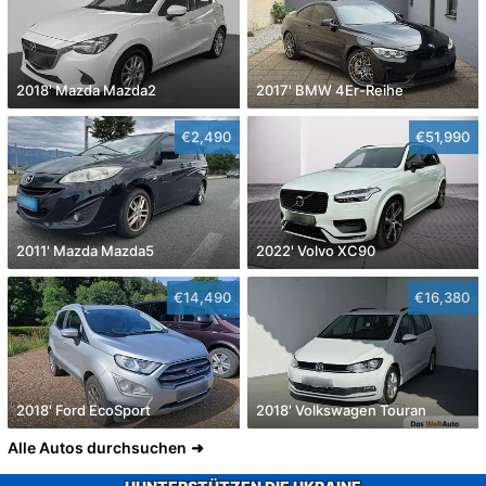
2018' Mazda Mazda2
2017' BMW 4Er-Reihe
€2,490
€51,990
2011' Mazda Mazda5
2022' Volvo XC90
€14,490
€16,380
2018' Ford EcoSport
2018' Volkswagen Touran
Alle Autos durchsuchen