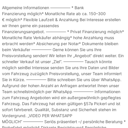
Allgemeine Informationen ————— * Bank
Finanzierung möglich* Monatliche Rate ab ca. 150–300
€ möglich* Flexible Laufzeit & Anzahlung Bei Interesse erstellen
wir Ihnen gerne ein passendes
Finanzierungsangebot. ————— * Privat Finanzierung möglich*
Monatliche Rate Verkäufer abhängig* hohe Anzahlung muss
erbracht werden* Absicherung per Notar* Dokumente bleiben
beim Verkäufer ————— Gerne können Sie uns Ihre
Preisvorstellung senden! Wir leiten Ihr „Angebot“ direkt weiter. Ein
schneller Verkauf ist unser „Ziel“. ————— Tausch könnte
möglich seinBei Interesse senden Sie uns Ihre Daten und Bilder
vom Fahrzeug zuzüglich Preisvorstellung, unser Team informiert
Sie in Kürze. ————— Bitte schreiben Sie uns über WhatsApp.
Aufgrund der hohen Anzahl an Anfragen antwortet Ihnen unser
Team schnellstmöglich per WhatsApp ————— Informationen
zum Fahrzeug Angeboten wird ein außergewöhnlich gepflegtes
Fahrzeug. Das Fahrzeug hat einen gültigen §57a Pickerl und ist
sofort fahrbereit. Qualität, Substanz und Sicherheit stehen im
Vordergrund. „VIDEO PER WHATSAPP
MÖGLICH“ ————— Seriös präsentiert –/ persönliche Beratung *
Probefahrt möglich* Diskrete Besichtigung* Persönliche