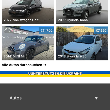
2022' Volkswagen Golf
2019' Hyundai Kona
€11,700
€7,290
2014' MINI Mini
2013' Hyundai ix35
Alle Autos durchsuchen
UUNTERSTÜTZEN DIE UKRAINE
Autos
Gebrauchtwagen