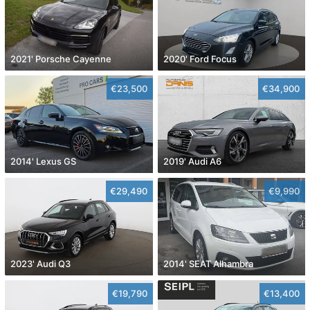
2021' Porsche Cayenne
2020' Ford Focus
€23,500
€34,900
2014' Lexus GS
2019' Audi A6
€29,490
€9,990
2023' Audi Q3
2014' SEAT Alhambra
€19,790
€13,400