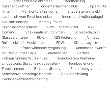
· Leder Exclusive anthrazit· Standheizung·
Garagentoröffner· Fondentertainment Plus· Einparkhilfe
hinten· Multikontursitze vorne· Sitzverstellung elektr.
zusätzlich vom Fond bedienbar· Innen- und Außenspiegel
aut. abblendend· Memory Paket·
Durchlademöglichkeit· Holz- Lederlenkrad· Navi
Comand· Sitzklimatisierung hinten· Schiebedach in
Glasausführung· RDK· ABS Federung· Airmatic·
Rollo elektr. für Heckfenster· EDW· Klimaanlage im
Fond· Infrarotwirksame Verglasung· Xenonscheinwerfer
mit Reinigungsanlage· Feuerlöscher· Zierteile
Holzausführung Wurzelnuss· Soundsystem Premium·
Linguatronic Spracheingabesystem· Fernbedienung
Entertainment· Beifahrerdisplay· Sitzheizung vorne·
Scheibenwaschanlage beheizt· Servoschließung·
Heckdeckelzusatzsicherung