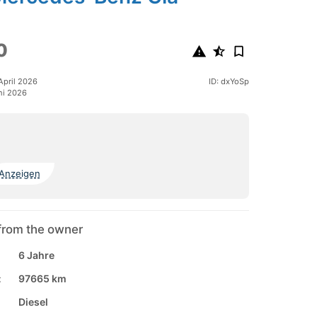
0
April 2026
ID: dxYoSp
uni 2026
Anzeigen
from the owner
6 Jahre
:
97665 km
Diesel