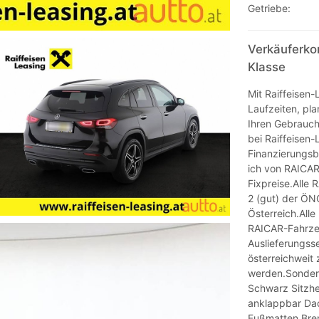
Getriebe:
Verkäuferko
Klasse
Mit Raiffeisen-
Laufzeiten, pla
Ihren Gebrauch
bei Raiffeisen-
Finanzierungsb
ich von RAICAR
Fixpreise.Alle
2 (gut) der Ö
Österreich.All
RAICAR-Fahrze
Auslieferungss
österreichweit 
werden.Sonder
Schwarz Sitzhe
anklappbar Da
Fußmatten Brem