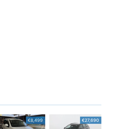
€8,499
€27,690