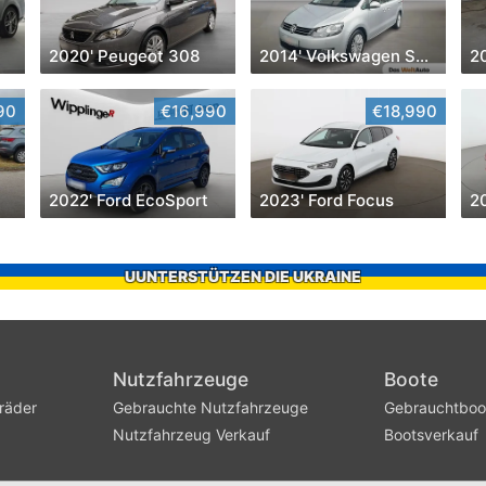
a
2020' Peugeot 308
2014' Volkswagen Sharan
2
90
€16,990
€18,990
2022' Ford EcoSport
2023' Ford Focus
20
UUNTERSTÜTZEN DIE UKRAINE
Nutzfahrzeuge
Boote
räder
Gebrauchte Nutzfahrzeuge
Gebrauchtboo
Nutzfahrzeug Verkauf
Bootsverkauf