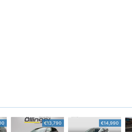
00
€13,790
€14,990