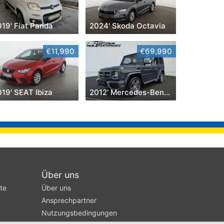
019' Fiat Panda
2024' Skoda Octavia
€11,990
€69,990
19' SEAT Ibiza
2012' Mercedes-Benz G-Klasse
Über uns
te
Über uns
Ansprechpartner
Nutzungsbedingungen