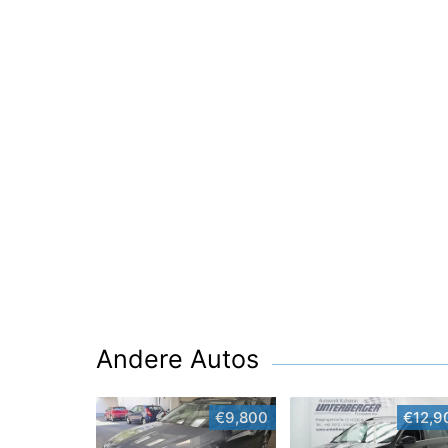
Andere Autos
€9,800
€12,9