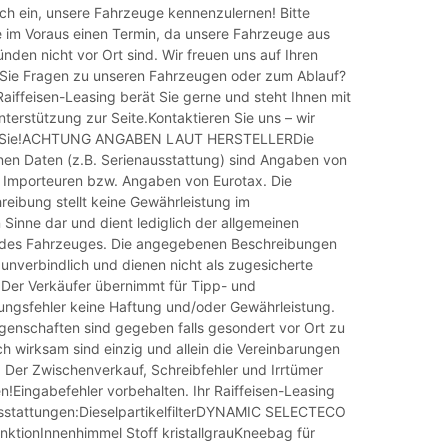
ich ein, unsere Fahrzeuge kennenzulernen! Bitte
e im Voraus einen Termin, da unsere Fahrzeuge aus
ünden nicht vor Ort sind. Wir freuen uns auf Ihren
Sie Fragen zu unseren Fahrzeugen oder zum Ablauf?
aiffeisen-Leasing berät Sie gerne und steht Ihnen mit
erstützung zur Seite.Kontaktieren Sie uns – wir
uf Sie!ACHTUNG ANGABEN LAUT HERSTELLERDie
en Daten (z.B. Serienausstattung) sind Angaben von
d Importeuren bzw. Angaben von Eurotax. Die
eibung stellt keine Gewährleistung im
 Sinne dar und dient lediglich der allgemeinen
g des Fahrzeuges. Die angegebenen Beschreibungen
 unverbindlich und dienen nicht als zugesicherte
 Der Verkäufer übernimmt für Tipp- und
ungsfehler keine Haftung und/oder Gewährleistung.
genschaften sind gegeben falls gesondert vor Ort zu
ch wirksam sind einzig und allein die Vereinbarungen
. Der Zwischenverkauf, Schreibfehler und Irrtümer
n!Eingabefehler vorbehalten. Ihr Raiffeisen-Leasing
sstattungen:DieselpartikelfilterDYNAMIC SELECTECO
nktionInnenhimmel Stoff kristallgrauKneebag für