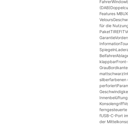
FahrerWindowba
(DAB)Doppelcup
Features MBUX
VeloursGeschwi
für die Nutzun
PaketTIREFITVo
GarantieVorders
InformationTo
SpiegelnLader
BeifahrerAblage
klappbarFront-
GrauBordkante
mattschwarzInteg
silberfarbenen
perforiertPara
Geschwindigkei
Innenbelüftun
KonsolengriffV
ferngesteuerte
fUSB-C-Port im
der Mittelkonso