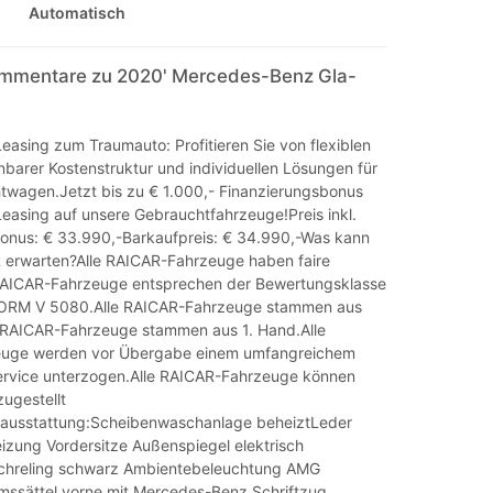
Automatisch
mmentare zu 2020' Mercedes-Benz Gla-
Leasing zum Traumauto: Profitieren Sie von flexiblen
nbarer Kostenstruktur und individuellen Lösungen für
twagen.Jetzt bis zu € 1.000,- Finanzierungsbonus
Leasing auf unsere Gebrauchtfahrzeuge!Preis inkl.
onus: € 33.990,-Barkaufpreis: € 34.990,-Was kann
 erwarten?Alle RAICAR-Fahrzeuge haben faire
 RAICAR-Fahrzeuge entsprechen der Bewertungsklasse
NORM V 5080.Alle RAICAR-Fahrzeuge stammen aus
e RAICAR-Fahrzeuge stammen aus 1. Hand.Alle
uge werden vor Übergabe einem umfangreichem
ervice unterzogen.Alle RAICAR-Fahrzeuge können
zugestellt
ausstattung:Scheibenwaschanlage beheiztLeder
izung Vordersitze Außenspiegel elektrisch
chreling schwarz Ambientebeleuchtung AMG
ssättel vorne mit Mercedes-Benz Schriftzug