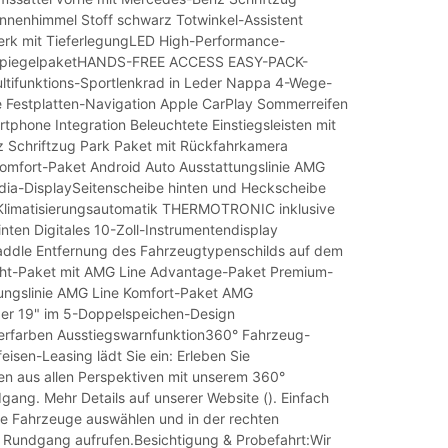
Innenhimmel Stoff schwarz Totwinkel-Assistent
rk mit TieferlegungLED High-Performance-
SpiegelpaketHANDS-FREE ACCESS EASY-PACK-
tifunktions-Sportlenkrad in Leder Nappa 4-Wege-
 Festplatten-Navigation Apple CarPlay Sommerreifen
tphone Integration Beleuchtete Einstiegsleisten mit
 Schriftzug Park Paket mit Rückfahrkamera
mfort-Paket Android Auto Ausstattungslinie AMG
dia-DisplaySeitenscheibe hinten und Heckscheibe
Klimatisierungsautomatik THERMOTRONIC inklusive
inten Digitales 10-Zoll-Instrumentendisplay
ddle Entfernung des Fahrzeugtypenschilds auf dem
ght-Paket mit AMG Line Advantage-Paket Premium-
ungslinie AMG Line Komfort-Paket AMG
der 19" im 5-Doppelspeichen-Design
berfarben Ausstiegswarnfunktion360° Fahrzeug-
isen-Leasing lädt Sie ein: Erleben Sie
 aus allen Perspektiven mit unserem 360°
ang. Mehr Details auf unserer Website (). Einfach
 Fahrzeuge auswählen und in der rechten
 Rundgang aufrufen.Besichtigung & Probefahrt:Wir