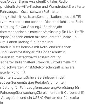
gsAktiver Brems-AssistentDigitales Radio
holderErste-Hilfe-Kasten und WarndreieckErweiterte
Fahrzeugschlüssel schwarzFußmatten
ndigkeitslimit-AssistentKommunikationsmodul (LTE)
g von Mercedes me connect DienstenLicht- und Sicht-
rrüstung für Car Sharing4. Betriebsjahr
itze mechanisch einstellbarVorrüstung für Live Traffic
uchpadSonnenblenden mit beleuchteten Make-up-
aum-PaketSidebag für Fahrer und
fach in Mittelkonsole mit RolloFondsitzlehnen
 und Heckstossfänger mit Bodenschutz in
nzierstab mattschwarzFensterdichtung
rierter BrillenhalterKühlergrill, Einzellamelle mit
 und schwarzen PinsMittelkonsolengriff schwarz
meterlenkung mit
tsunterstützungSchwarze Einleger in den
gsdüsenSerienmässige PedaleVerchromter
orrüstung für FahrzeugfernsteuerungVorrüstung für
 FahrzeugüberwachungZierelemente mit Carbonschlif
 Ablagefach und ein USB-C-Port an der Rückseite
le