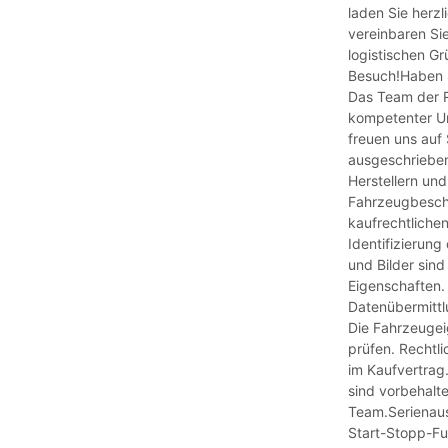
laden Sie herzl
vereinbaren Si
logistischen Gr
Besuch!Haben 
Das Team der R
kompetenter Unt
freuen uns a
ausgeschrieben
Herstellern un
Fahrzeugbeschr
kaufrechtlichen
Identifizierun
und Bilder sind
Eigenschaften.
Datenübermittl
Die Fahrzeugei
prüfen. Rechtli
im Kaufvertrag
sind vorbehalte
Team.Serienau
Start-Stopp-Fu