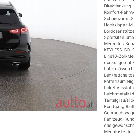
Direktlenkung 
Komfort-Fahrwe
Scheinwerfer 
Heckklappe Mul
Lordosenstütze
Sportsitze Smar
Mercedes-Benz
KEYLESS-GO Ko
Line10-Zoll-Me
dunkel getönt 
Lufteinlässen h
Lenkradchaltpa
Kofferraum Ni
Paket Ausstatt
Leichtmetallrä
Tantalgrau/sil
Rundgang:Raiffe
Gebrauchtwagen
Fahrzeug-Rundg
das gewünschte
Menüleiste den