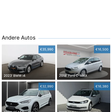
Andere Autos
€35,990
€16,500
2023' BMW i4
2018' Ford C-MAX
€32,990
€16,380