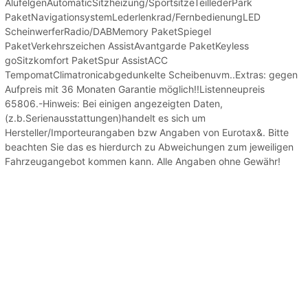
AlufelgenAutomaticSitzheizung/SportsitzeTeillederPark
PaketNavigationsystemLederlenkrad/FernbedienungLED
ScheinwerferRadio/DABMemory PaketSpiegel
PaketVerkehrszeichen AssistAvantgarde PaketKeyless
goSitzkomfort PaketSpur AssistACC
TempomatClimatronicabgedunkelte Scheibenuvm..Extras: gegen
Aufpreis mit 36 Monaten Garantie möglich!!Listenneupreis
65806.-Hinweis: Bei einigen angezeigten Daten,
(z.b.Serienausstattungen)handelt es sich um
Hersteller/Importeurangaben bzw Angaben von Eurotax&. Bitte
beachten Sie das es hierdurch zu Abweichungen zum jeweiligen
Fahrzeugangebot kommen kann. Alle Angaben ohne Gewähr!