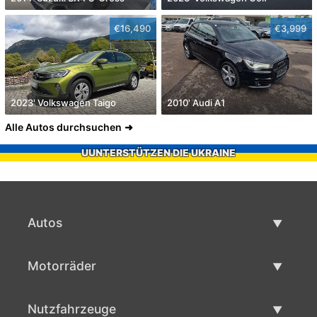
€16,490
€3,999
2023' Volkswagen Taigo
2010' Audi A1
Alle Autos durchsuchen
UUNTERSTÜTZEN DIE UKRAINE
Autos
Gebrauchtwagen
Motorräder
Autoverkauf
Gebrauchte Motorräder
Nutzfahrzeuge