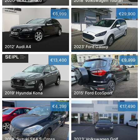
2020' SEAT Tarraco
2018' Volkswagen Touran
€6,999
€29,900
2012' Audi A4
2023' Ford Galaxy
€13,400
€9,999
2019' Hyundai Kona
2015' Ford EcoSport
€4,399
€17,490
2014' Suzuki SX4 S-Cross
2023' Volkswagen Golf