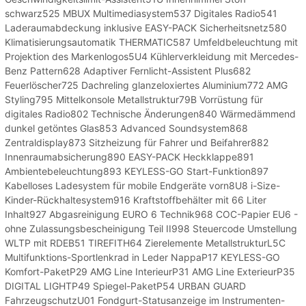
schwarz525 MBUX Multimediasystem537 Digitales Radio541
Laderaumabdeckung inklusive EASY-PACK Sicherheitsnetz580
Klimatisierungsautomatik THERMATIC587 Umfeldbeleuchtung mit
Projektion des Markenlogos5U4 Kühlerverkleidung mit Mercedes-
Benz Pattern628 Adaptiver Fernlicht-Assistent Plus682
Feuerlöscher725 Dachreling glanzeloxiertes Aluminium772 AMG
Styling795 Mittelkonsole Metallstruktur79B Vorrüstung für
digitales Radio802 Technische Änderungen840 Wärmedämmend
dunkel getöntes Glas853 Advanced Soundsystem868
Zentraldisplay873 Sitzheizung für Fahrer und Beifahrer882
Innenraumabsicherung890 EASY-PACK Heckklappe891
Ambientebeleuchtung893 KEYLESS-GO Start-Funktion897
Kabelloses Ladesystem für mobile Endgeräte vorn8U8 i-Size-
Kinder-Rückhaltesystem916 Kraftstoffbehälter mit 66 Liter
Inhalt927 Abgasreinigung EURO 6 Technik968 COC-Papier EU6 -
ohne Zulassungsbescheinigung Teil II998 Steuercode Umstellung
WLTP mit RDEB51 TIREFITH64 Zierelemente MetallstrukturL5C
Multifunktions-Sportlenkrad in Leder NappaP17 KEYLESS-GO
Komfort-PaketP29 AMG Line InterieurP31 AMG Line ExterieurP35
DIGITAL LIGHTP49 Spiegel-PaketP54 URBAN GUARD
FahrzeugschutzU01 Fondgurt-Statusanzeige im Instrumenten-