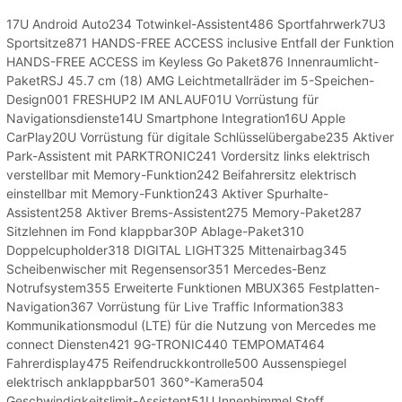
17U Android Auto234 Totwinkel-Assistent486 Sportfahrwerk7U3
Sportsitze871 HANDS-FREE ACCESS inclusive Entfall der Funktion
HANDS-FREE ACCESS im Keyless Go Paket876 Innenraumlicht-
PaketRSJ 45.7 cm (18) AMG Leichtmetallräder im 5-Speichen-
Design001 FRESHUP2 IM ANLAUF01U Vorrüstung für
Navigationsdienste14U Smartphone Integration16U Apple
CarPlay20U Vorrüstung für digitale Schlüsselübergabe235 Aktiver
Park-Assistent mit PARKTRONIC241 Vordersitz links elektrisch
verstellbar mit Memory-Funktion242 Beifahrersitz elektrisch
einstellbar mit Memory-Funktion243 Aktiver Spurhalte-
Assistent258 Aktiver Brems-Assistent275 Memory-Paket287
Sitzlehnen im Fond klappbar30P Ablage-Paket310
Doppelcupholder318 DIGITAL LIGHT325 Mittenairbag345
Scheibenwischer mit Regensensor351 Mercedes-Benz
Notrufsystem355 Erweiterte Funktionen MBUX365 Festplatten-
Navigation367 Vorrüstung für Live Traffic Information383
Kommunikationsmodul (LTE) für die Nutzung von Mercedes me
connect Diensten421 9G-TRONIC440 TEMPOMAT464
Fahrerdisplay475 Reifendruckkontrolle500 Aussenspiegel
elektrisch anklappbar501 360°-Kamera504
Geschwindigkeitslimit-Assistent51U Innenhimmel Stoff