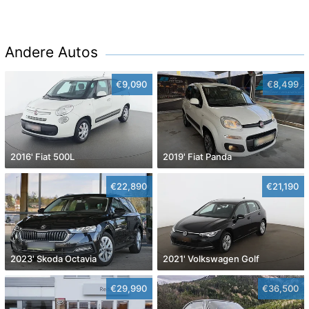
Andere Autos
€9,090
€8,499
2016' Fiat 500L
2019' Fiat Panda
€22,890
€21,190
2023' Skoda Octavia
2021' Volkswagen Golf
€29,990
€36,500