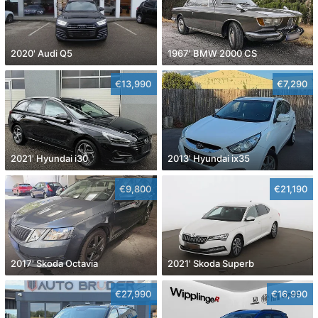
2020' Audi Q5
1967' BMW 2000 CS
€13,990
€7,290
2021' Hyundai i30
2013' Hyundai ix35
€9,800
€21,190
2017' Skoda Octavia
2021' Skoda Superb
€27,990
€16,990