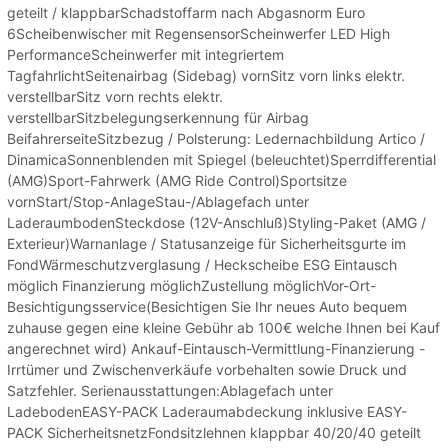
geteilt / klappbarSchadstoffarm nach Abgasnorm Euro
6Scheibenwischer mit RegensensorScheinwerfer LED High
PerformanceScheinwerfer mit integriertem
TagfahrlichtSeitenairbag (Sidebag) vornSitz vorn links elektr.
verstellbarSitz vorn rechts elektr.
verstellbarSitzbelegungserkennung für Airbag
BeifahrerseiteSitzbezug / Polsterung: Ledernachbildung Artico /
DinamicaSonnenblenden mit Spiegel (beleuchtet)Sperrdifferential
(AMG)Sport-Fahrwerk (AMG Ride Control)Sportsitze
vornStart/Stop-AnlageStau-/Ablagefach unter
LaderaumbodenSteckdose (12V-Anschluß)Styling-Paket (AMG /
Exterieur)Warnanlage / Statusanzeige für Sicherheitsgurte im
FondWärmeschutzverglasung / Heckscheibe ESG Eintausch
möglich Finanzierung möglichZustellung möglichVor-Ort-
Besichtigungsservice(Besichtigen Sie Ihr neues Auto bequem
zuhause gegen eine kleine Gebühr ab 100€ welche Ihnen bei Kauf
angerechnet wird) Ankauf-Eintausch-Vermittlung-Finanzierung -
Irrtümer und Zwischenverkäufe vorbehalten sowie Druck und
Satzfehler. Serienausstattungen:Ablagefach unter
LadebodenEASY-PACK Laderaumabdeckung inklusive EASY-
PACK SicherheitsnetzFondsitzlehnen klappbar 40/20/40 geteilt