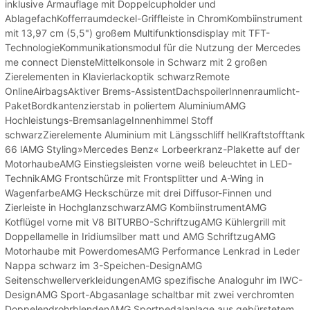
inklusive Armauflage mit Doppelcupholder und
AblagefachKofferraumdeckel-Griffleiste in ChromKombiinstrument
mit 13,97 cm (5,5") großem Multifunktionsdisplay mit TFT-
TechnologieKommunikationsmodul für die Nutzung der Mercedes
me connect DiensteMittelkonsole in Schwarz mit 2 großen
Zierelementen in Klavierlackoptik schwarzRemote
OnlineAirbagsAktiver Brems-AssistentDachspoilerInnenraumlicht-
PaketBordkantenzierstab in poliertem AluminiumAMG
Hochleistungs-BremsanlageInnenhimmel Stoff
schwarzZierelemente Aluminium mit Längsschliff hellKraftstofftank
66 lAMG Styling»Mercedes Benz« Lorbeerkranz-Plakette auf der
MotorhaubeAMG Einstiegsleisten vorne weiß beleuchtet in LED-
TechnikAMG Frontschürze mit Frontsplitter und A-Wing in
WagenfarbeAMG Heckschürze mit drei Diffusor-Finnen und
Zierleiste in HochglanzschwarzAMG KombiinstrumentAMG
Kotflügel vorne mit V8 BITURBO-SchriftzugAMG Kühlergrill mit
Doppellamelle in Iridiumsilber matt und AMG SchriftzugAMG
Motorhaube mit PowerdomesAMG Performance Lenkrad in Leder
Nappa schwarz im 3-Speichen-DesignAMG
SeitenschwellerverkleidungenAMG spezifische Analoguhr im IWC-
DesignAMG Sport-Abgasanlage schaltbar mit zwei verchromten
DoppelendrohrblendenAMG Sportpedalanlage aus gebürstetem