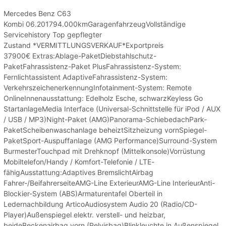
Mercedes Benz C63
Kombi 06.201794.000kmGaragenfahrzeugVollständige
Servicehistory Top gepflegter
Zustand *VERMITTLUNGSVERKAUF*Exportpreis
37900€ Extras:Ablage-PaketDiebstahlschutz-
PaketFahrassistenz-Paket PlusFahrassistenz-System:
Fernlichtassistent AdaptiveFahrassistenz-System:
VerkehrszeichenerkennungInfotainment-System: Remote
OnlineInnenausstattung: Edelholz Esche, schwarzKeyless Go
StartanlageMedia Interface (Universal-Schnittstelle für iPod / AUX
/ USB / MP3)Night-Paket (AMG)Panorama-SchiebedachPark-
PaketScheibenwaschanlage beheiztSitzheizung vornSpiegel-
PaketSport-Auspuffanlage (AMG Performance)Surround-System
BurmesterTouchpad mit Drehknopf (Mittelkonsole)Vorrüstung
Mobiltelefon/Handy / Komfort-Telefonie / LTE-
fähigAusstattung:Adaptives BremslichtAirbag
Fahrer-/BeifahrerseiteAMG-Line ExterieurAMG-Line InterieurAnti-
Blockier-System (ABS)Armaturentafel Oberteil in
Ledernachbildung ArticoAudiosystem Audio 20 (Radio/CD-
Player)Außenspiegel elektr. verstell- und heizbar,
beideBeckenairbag vorn (Pelvisbag)Blinkleuchte in Außenspiegel