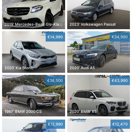
2019' Mercedes-Benz Gls-Klasse
2023' Volkswagen Passat
€14,990
€34,990
2020' Kia Stonic
2020' Audi A5
€36,500
€43,990
1967' BMW 2000 CS
2020' BMW X5
€12,990
€12,470