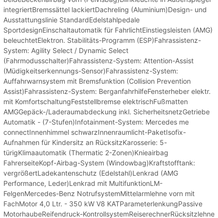
integriertBremssättel lackiertDachreling (Aluminium)Design- und
Ausstattungslinie StandardEdelstahlpedale
SportdesignEinschaltautomatik für FahrlichtEinstiegsleisten (AMG)
beleuchtetElektron. Stabilitäts-Programm (ESP)Fahrassistenz-
System: Agility Select / Dynamic Select
(Fahrmodusschalter)Fahrassistenz-System: Attention-Assist
(Müdigkeitserkennungs-Sensor)Fahrassistenz-System:
Auffahrwarnsystem mit Bremsfunktion (Collision Prevention
Assist)Fahrassistenz-System: BerganfahrhilfeFensterheber elektr.
mit KomfortschaltungFeststellbremse elektrischFußmatten
AMGGepäck-/Laderaumabdeckung inkl. SicherheitsnetzGetriebe
Automatik - (7-Stufen)Infotainment-System: Mercedes me
connectInnenhimmel schwarzInnenraumlicht-PaketIsofix-
Aufnahmen für Kindersitz an RücksitzKarosserie: 5-
türigKlimaautomatik (Thermatic 2-Zonen)Knieairbag
FahrerseiteKopf-Airbag-System (Windowbag)Kraftstofftank:
vergrößertLadekantenschutz (Edelstahl)Lenkrad (AMG
Performance, Leder)Lenkrad mit MultifunktionLM-
FelgenMercedes-Benz NotrufsystemMittelarmlehne vorn mit
FachMotor 4,0 Ltr. - 350 kW V8 KATParameterlenkungPassive
MotorhaubeReifendruck-KontrollsystemReiserechnerRücksitzlehne