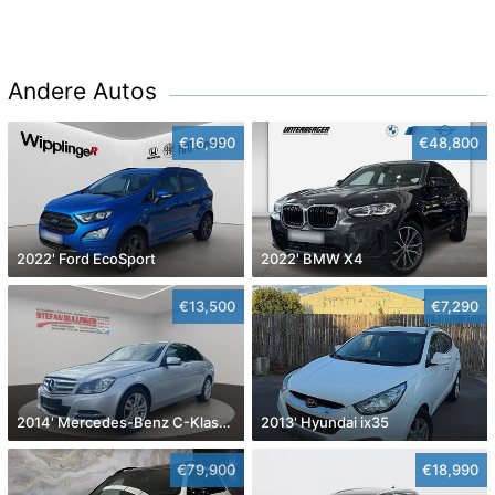
Andere Autos
€16,990
€48,800
2022' Ford EcoSport
2022' BMW X4
€13,500
€7,290
2014' Mercedes-Benz C-Klasse
2013' Hyundai ix35
€79,900
€18,990