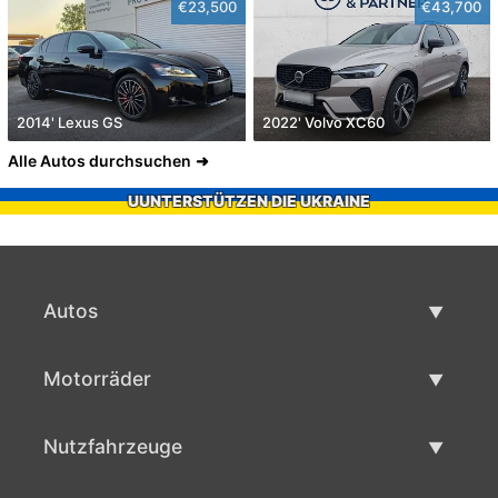
€23,500
€43,700
2014' Lexus GS
2022' Volvo XC60
Alle Autos durchsuchen
UUNTERSTÜTZEN DIE UKRAINE
Autos
Gebrauchtwagen
Motorräder
Autoverkauf
Gebrauchte Motorräder
Nutzfahrzeuge
Motorradverkauf
Gebrauchte Nutzfahrzeuge