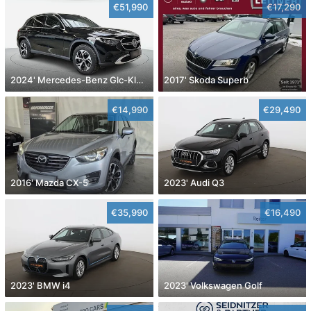
€51,990
€17,290
2024' Mercedes-Benz Glc-Klasse
2017' Skoda Superb
€14,990
€29,490
2016' Mazda CX-5
2023' Audi Q3
€35,990
€16,490
2023' BMW i4
2023' Volkswagen Golf