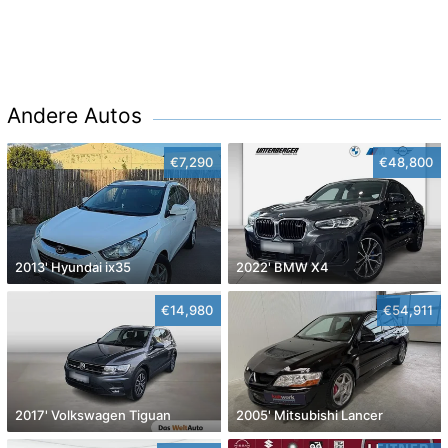
Andere Autos
€7,290
€48,800
2013' Hyundai ix35
2022' BMW X4
€14,980
€54,911
2017' Volkswagen Tiguan
2005' Mitsubishi Lancer