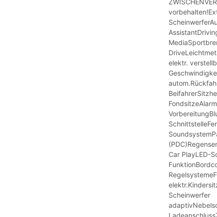
ZWISCHENVER
vorbehalten!Ex
ScheinwerferAu
AssistantDrivin
MediaSportbr
DriveLeichtmet
elektr. verstel
Geschwindigke
autom.Rückfah
BeifahrerSitzh
FondsitzeAlar
VorbereitungB
SchnittstelleFe
SoundsystemPa
(PDC)Regensen
Car PlayLED-Sc
FunktionBordco
RegelsystemeFa
elektr.Kinders
Scheinwerfer
adaptivNebels
Ladeanschluss