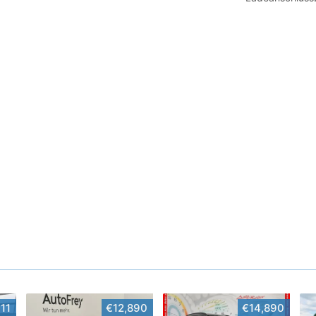
11
€12,890
€14,890