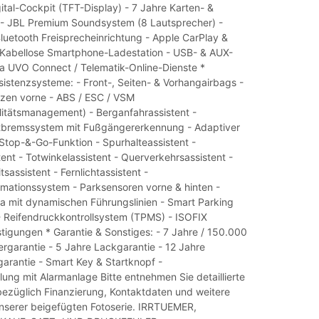
ital-Cockpit (TFT-Display) - 7 Jahre Karten- &
- JBL Premium Soundsystem (8 Lautsprecher) -
luetooth Freisprecheinrichtung - Apple CarPlay &
 Kabellose Smartphone-Ladestation - USB- & AUX-
ia UVO Connect / Telematik-Online-Dienste *
sistenzsysteme: - Front-, Seiten- & Vorhangairbags -
tzen vorne - ABS / ESC / VSM
litätsmanagement) - Berganfahrassistent -
bremssystem mit Fußgängererkennung - Adaptiver
top-&-Go-Funktion - Spurhalteassistent -
ent - Totwinkelassistent - Querverkehrsassistent -
assistent - Fernlichtassistent -
rmationssystem - Parksensoren vorne & hinten -
 mit dynamischen Führungslinien - Smart Parking
- Reifendruckkontrollsystem (TPMS) - ISOFIX
tigungen * Garantie & Sonstiges: - 7 Jahre / 150.000
ergarantie - 5 Jahre Lackgarantie - 12 Jahre
arantie - Smart Key & Startknopf -
lung mit Alarmanlage Bitte entnehmen Sie detaillierte
bezüglich Finanzierung, Kontaktdaten und weitere
serer beigefügten Fotoserie. IRRTUEMER,