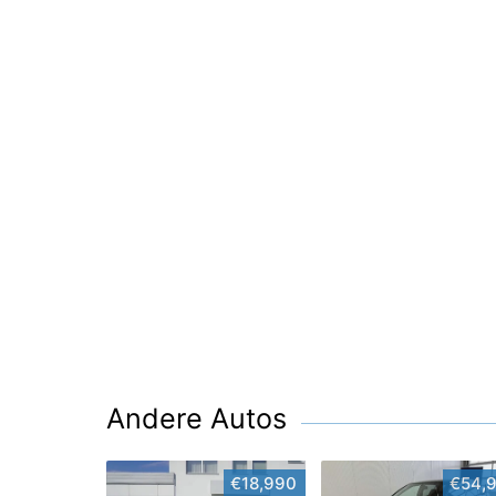
Andere Autos
€18,990
€54,9