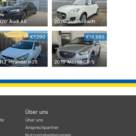
020' Audi A5
2020' Suzuki Swift
€7,290
€14,990
013' Hyundai ix35
2016' Mazda CX-5
Über uns
te
Über uns
Ansprechpartner
Nutzungsbedingungen