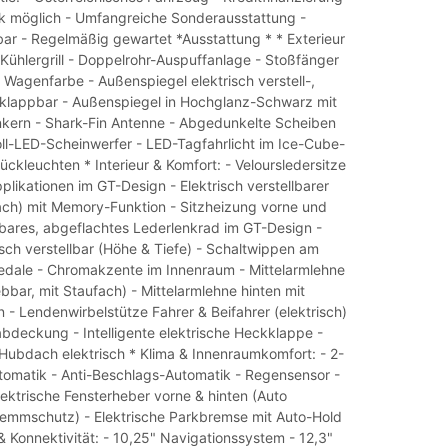
 möglich - Umfangreiche Sonderausstattung -
ar - Regelmäßig gewartet *Ausstattung * * Exterieur
Kühlergrill - Doppelrohr-Auspuffanlage - Stoßfänger
n Wagenfarbe - Außenspiegel elektrisch verstell-,
klappbar - Außenspiegel in Hochglanz-Schwarz mit
linkern - Shark-Fin Antenne - Abgedunkelte Scheiben
oll-LED-Scheinwerfer - LED-Tagfahrlicht im Ice-Cube-
ckleuchten * Interieur & Komfort: - Veloursledersitze
plikationen im GT-Design - Elektrisch verstellbarer
fach) mit Memory-Funktion - Sitzheizung vorne und
zbares, abgeflachtes Lederlenkrad im GT-Design -
sch verstellbar (Höhe & Tiefe) - Schaltwippen am
edale - Chromakzente im Innenraum - Mittelarmlehne
bbar, mit Staufach) - Mittelarmlehne hinten mit
 - Lendenwirbelstütze Fahrer & Beifahrer (elektrisch)
deckung - Intelligente elektrische Heckklappe -
Hubdach elektrisch * Klima & Innenraumkomfort: - 2-
omatik - Anti-Beschlags-Automatik - Regensensor -
lektrische Fensterheber vorne & hinten (Auto
emmschutz) - Elektrische Parkbremse mit Auto-Hold
& Konnektivität: - 10,25" Navigationssystem - 12,3"