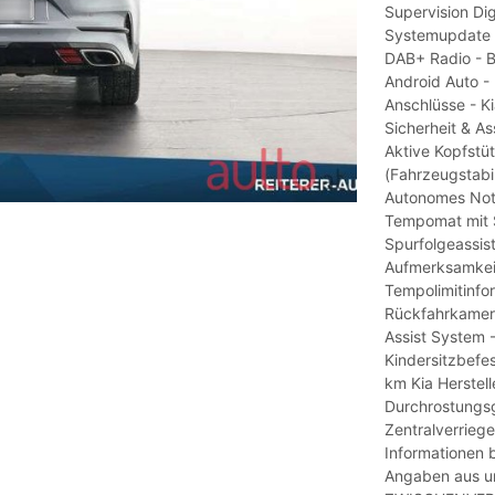
Supervision Dig
Systemupdate 
DAB+ Radio - B
Android Auto -
Anschlüsse - K
Sicherheit & As
Aktive Kopfstü
(Fahrzeugstabi
Autonomes Not
Tempomat mit S
Spurfolgeassist
Aufmerksamkeits
Tempolimitinfo
Rückfahrkamera
Assist System 
Kindersitzbefes
km Kia Herstell
Durchrostungsg
Zentralverriege
Informationen 
Angaben aus un