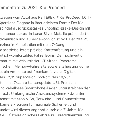
mmentare zu 2021' Kia Proceed
wagen vom Autohaus REITERER! * Kia ProCeed 1.6 T-
ortliche Eleganz in ihrer edelsten Form * Der Kia
bindet ausdrucksstarkes Shooting-Brake-Design mit
rmance-Luxus. In Lunar Silver Metallic präsentiert er
 dynamisch und außergewöhnlich stilvoll. Der 204 PS
nziner in Kombination mit dem 7-Gang-
getriebe liefert präzise Kraftentfaltung und ein
portlich-komfortables Fahrerlebnis. Der hochwertig
nenraum mit Veloursleder-GT-Sitzen, Panorama-
trischem Memory-Fahrersitz sowie Sitzheizung vorne
tet ein Ambiente auf Premium-Niveau. Digitale
das 12,3" Supervision Cockpit, das 10,25"
tem mit 7-Jahre Kartenupdate, JBL Premium
nd kabelloses Smartphone-Laden unterstreichen den
ruch. Umfangreiche Assistenzsysteme - darunter
omat mit Stop & Go, Totwinkel- und Spurassistent
kamera - sorgen für maximale Sicherheit und
undet wird dieses Angebot durch die 7-Jahre-Kia-
tie. - Österreichisches Fahrzeug - Kreditfinanzierung