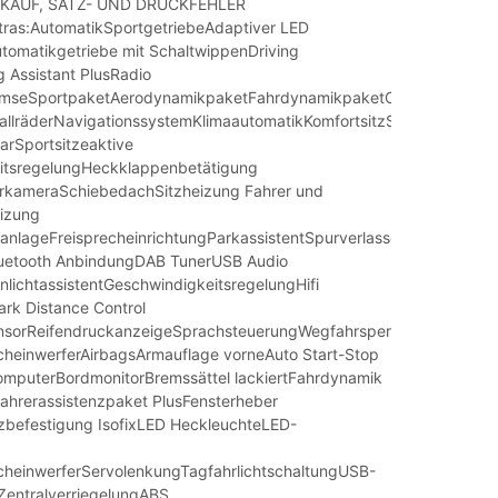
KAUF, SATZ- UND DRUCKFEHLER
tras:AutomatikSportgetriebeAdaptiver LED
tomatikgetriebe mit SchaltwippenDriving
g Assistant PlusRadio
emseSportpaketAerodynamikpaketFahrdynamikpaketConnected
allräderNavigationssystemKlimaautomatikKomfortsitzSitze
lbarSportsitzeaktive
itsregelungHeckklappenbetätigung
rkameraSchiebedachSitzheizung Fahrer und
eizung
manlageFreisprecheinrichtungParkassistentSpurverlassenswarnung
luetooth AnbindungDAB TunerUSB Audio
rnlichtassistentGeschwindigkeitsregelungHifi
rk Distance Control
sorReifendruckanzeigeSprachsteuerungWegfahrsperreApple
heinwerferAirbagsArmauflage vorneAuto Start-Stop
mputerBordmonitorBremssättel lackiertFahrdynamik
hrerassistenzpaket PlusFensterheber
itzbefestigung IsofixLED HeckleuchteLED-
cheinwerferServolenkungTagfahrlichtschaltungUSB-
ZentralverriegelungABS