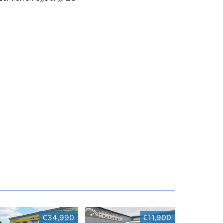
€34,990
€11,900