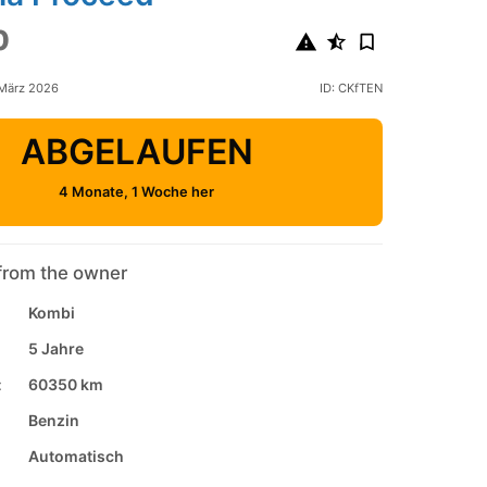
0
 März 2026
ID: CKfTEN
ABGELAUFEN
4 Monate, 1 Woche her
from the owner
Kombi
5 Jahre
:
60350 km
Benzin
Automatisch