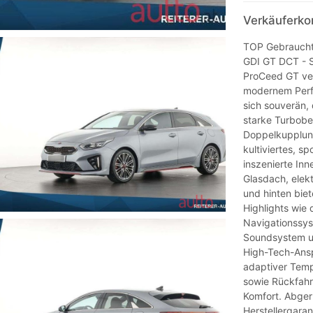
Verkäuferko
TOP Gebraucht
GDI GT DCT - Sp
ProCeed GT ver
modernem Perfo
sich souverän,
starke Turbobe
Doppelkupplungs
kultiviertes, s
inszenierte In
Glasdach, elek
und hinten bie
Highlights wie 
Navigationssys
Soundsystem u
High-Tech-Ansp
adaptiver Temp
sowie Rückfahr
Komfort. Abger
Herstellergaran