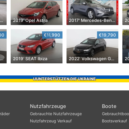
005' Mitsubishi Lancer
2019' Opel Astra
2017' Mercedes-Benz Gla-Klasse
2
00
€11,990
€19,790
2014' Mercedes-Benz C-Klasse
2019' SEAT Ibiza
2022' Volkswagen Golf
2
UUNTERSTÜTZEN DIE UKRAINE
Nutzfahrzeuge
Boote
räder
Gebrauchte Nutzfahrzeuge
Gebrauchtboo
Nutzfahrzeug Verkauf
Bootsverkauf