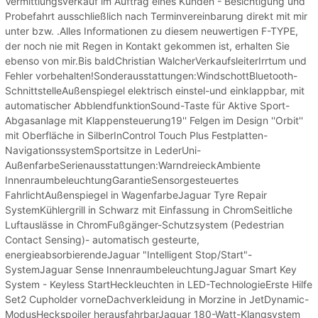
Vermittlungsverkauf im Auftrag eines Kunden - Besichtigung und
Probefahrt ausschließlich nach Terminvereinbarung direkt mit mir
unter bzw. .Alles Informationen zu diesem neuwertigen F-TYPE,
der noch nie mit Regen in Kontakt gekommen ist, erhalten Sie
ebenso von mir.Bis baldChristian WalcherVerkaufsleiterIrrtum und
Fehler vorbehalten!Sonderausstattungen:WindschottBluetooth-
SchnittstelleAußenspiegel elektrisch einstel-und einklappbar, mit
automatischer AbblendfunktionSound-Taste für Aktive Sport-
Abgasanlage mit Klappensteuerung19'' Felgen im Design ''Orbit''
mit Oberfläche in SilberInControl Touch Plus Festplatten-
NavigationssystemSportsitze in LederUni-
AußenfarbeSerienausstattungen:WarndreieckAmbiente
InnenraumbeleuchtungGarantieSensorgesteuertes
FahrlichtAußenspiegel in WagenfarbeJaguar Tyre Repair
SystemKühlergrill in Schwarz mit Einfassung in ChromSeitliche
Luftauslässe in ChromFußgänger-Schutzsystem (Pedestrian
Contact Sensing)- automatisch gesteurte,
energieabsorbierendeJaguar "Intelligent Stop/Start"-
SystemJaguar Sense InnenraumbeleuchtungJaguar Smart Key
System - Keyless StartHeckleuchten in LED-TechnologieErste Hilfe
Set2 Cupholder vorneDachverkleidung in Morzine in JetDynamic-
ModusHeckspoiler herausfahrbarJaguar 180-Watt-Klangsystem