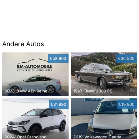
Andere Autos
€52,900
€36,500
2023' BMW 4Er-Reihe
1967' BMW 2000 CS
€31,990
€19,900
2024' Opel Grandland
2019' Volkswagen Caddy