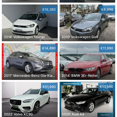
€16,380
€4,990
2018' Volkswagen Touran
2010' Volkswagen Golf
€14,890
€11,990
2017' Mercedes-Benz Gla-Klasse
2014' BMW 3Er-Reihe
€51,990
€13,900
2022' Volvo XC90
2020' Audi A4