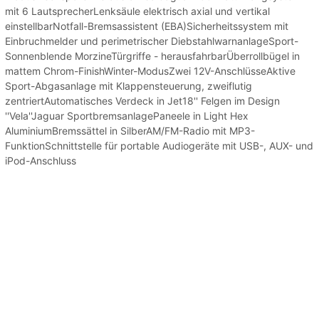
mit 6 LautsprecherLenksäule elektrisch axial und vertikal
einstellbarNotfall-Bremsassistent (EBA)Sicherheitssystem mit
Einbruchmelder und perimetrischer DiebstahlwarnanlageSport-
Sonnenblende MorzineTürgriffe - herausfahrbarÜberrollbügel in
mattem Chrom-FinishWinter-ModusZwei 12V-AnschlüsseAktive
Sport-Abgasanlage mit Klappensteuerung, zweiflutig
zentriertAutomatisches Verdeck in Jet18'' Felgen im Design
''Vela''Jaguar SportbremsanlagePaneele in Light Hex
AluminiumBremssättel in SilberAM/FM-Radio mit MP3-
FunktionSchnittstelle für portable Audiogeräte mit USB-, AUX- und
iPod-Anschluss