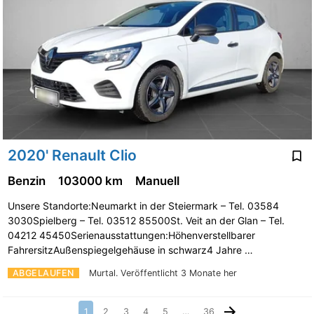
2020' Renault Clio
Benzin
103000 km
Manuell
Unsere Standorte:Neumarkt in der Steiermark – Tel. 03584
3030Spielberg – Tel. 03512 85500St. Veit an der Glan – Tel.
04212 45450Serienausstattungen:Höhenverstellbarer
FahrersitzAußenspiegelgehäuse in schwarz4 Jahre …
ABGELAUFEN
Murtal.
Veröffentlicht 3 Monate her
1
2
3
4
5
…
36