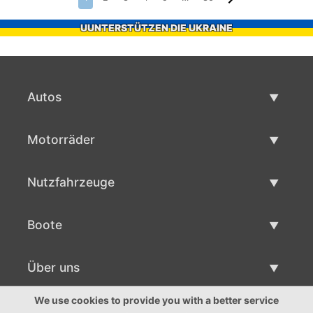
UUNTERSTÜTZEN DIE UKRAINE
Autos
Gebrauchtwagen
Motorräder
Autoverkauf
Gebrauchte Motorräder
Nutzfahrzeuge
Motorradverkauf
Gebrauchte Nutzfahrzeuge
Boote
Nutzfahrzeug Verkauf
Gebrauchtboote
Über uns
Bootsverkauf
Über uns
We use cookies to provide you with a better service