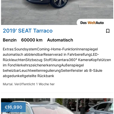
2019' SEAT Tarraco
Benzin
60000 km
Automatisch
Extras:SoundsystemComing-Home-FunktionInnenspiegel
automatisch abblendbarReserverad in FahrbereifungLED-
RückleuchtenSitzbezug Stoff/Alcantara360° KameraKopfstützen
im FondVerkehrszeichenerkennungAußenspiegel
beheizbarLeuchtweitenregulierungSeitenfenster ab B-Säule
abgedunkeltgeteilte Rückbank
Murtal.
Veröffentlicht 1 Woche her
€16,990