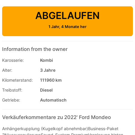
ABGELAUFEN
1 Jahr, 4 Monate her
Information from the owner
Karosserie:
Kombi
Alter:
3 Jahre
Kilometerstand:
111960 km
Treibstoff:
Diesel
Getriebe:
Automatisch
Verkäuferkommentare zu 2022' Ford Mondeo
Anhängerkupplung (Kugelkopf abnehmbar)Business-Paket
2NiveauregulierungSound-System PremiumVerglasung hinten