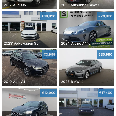
2012' Audi Q5
2005' Mitsubishi Lancer
€18,990
€76,990
2023' Volkswagen Golf
2024' Alpine A 110
€3,999
€35,990
2010' Audi A1
2023' BMW i4
€12,900
€17,490