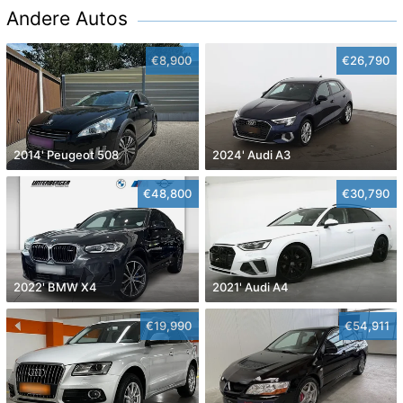
Andere Autos
€8,900
€26,790
2014' Peugeot 508
2024' Audi A3
€48,800
€30,790
2022' BMW X4
2021' Audi A4
€19,990
€54,911